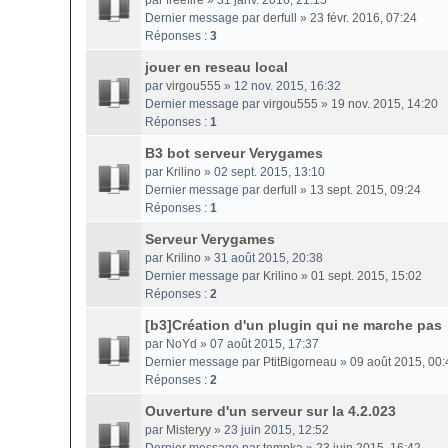
par
freefire
» 31 janv. 2016, 21:15
Dernier message par
derfull
»
23 févr. 2016, 07:24
Réponses :
3
jouer en reseau local
par
virgou555
» 12 nov. 2015, 16:32
Dernier message par
virgou555
»
19 nov. 2015, 14:20
Réponses :
1
B3 bot serveur Verygames
par
Krilino
» 02 sept. 2015, 13:10
Dernier message par
derfull
»
13 sept. 2015, 09:24
Réponses :
1
Serveur Verygames
par
Krilino
» 31 août 2015, 20:38
Dernier message par
Krilino
»
01 sept. 2015, 15:02
Réponses :
2
[b3]Création d'un plugin qui ne marche pas
par
NoYd
» 07 août 2015, 17:37
Dernier message par
PtitBigorneau
»
09 août 2015, 00:
Réponses :
2
Ouverture d'un serveur sur la 4.2.023
par
Misteryy
» 23 juin 2015, 12:52