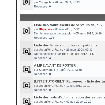
par
Courgette
» 28 nov. 2009, 17:33
Réponses :
0
Liste des fournisseurs de serveurs de jeux
par
Blapecool
» 06 mai 2011, 15:32
Dernier message par
draugtor
»
05 mars 2015, 16:29
Réponses :
129
Liste des fichiers .cfg des compétitions
par
UrbanTerrorFrance
» 26 mars 2008, 00:31
Dernier message par
Tung
»
08 oct. 2012, 11:53
Réponses :
4
A LIRE AVANT DE POSTER
par
Sparkwade
» 27 août 2011, 23:58
Réponses :
0
[LISTE TUTORIELS] Retrouvez la liste des tut
par
UrbanTerrorFrance
» 17 juil. 2011, 13:19
Réponses :
0
Liste des bots d'administration des serveur
par
UrbanTerrorFrance
» 02 nov. 2010, 12:29