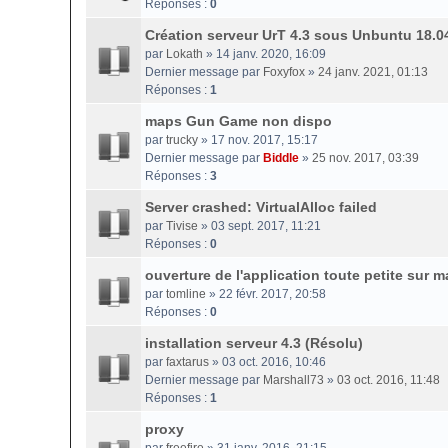
Réponses :
0
Création serveur UrT 4.3 sous Unbuntu 18.0
par
Lokath
» 14 janv. 2020, 16:09
Dernier message par
Foxyfox
»
24 janv. 2021, 01:13
Réponses :
1
maps Gun Game non dispo
par
trucky
» 17 nov. 2017, 15:17
Dernier message par
Biddle
»
25 nov. 2017, 03:39
Réponses :
3
Server crashed: VirtualAlloc failed
par
Tivise
» 03 sept. 2017, 11:21
Réponses :
0
ouverture de l'application toute petite sur m
par
tomline
» 22 févr. 2017, 20:58
Réponses :
0
installation serveur 4.3 (Résolu)
par
faxtarus
» 03 oct. 2016, 10:46
Dernier message par
Marshall73
»
03 oct. 2016, 11:48
Réponses :
1
proxy