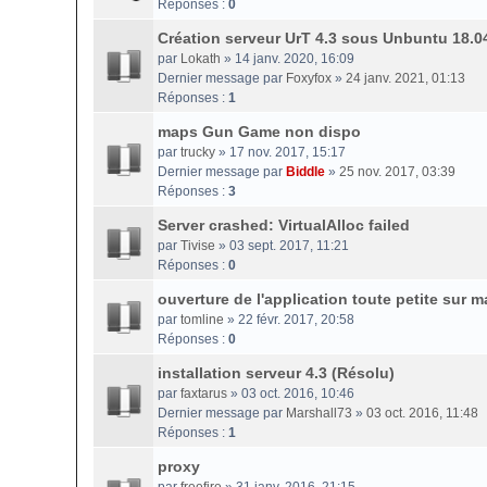
Réponses :
0
Création serveur UrT 4.3 sous Unbuntu 18.0
par
Lokath
» 14 janv. 2020, 16:09
Dernier message par
Foxyfox
»
24 janv. 2021, 01:13
Réponses :
1
maps Gun Game non dispo
par
trucky
» 17 nov. 2017, 15:17
Dernier message par
Biddle
»
25 nov. 2017, 03:39
Réponses :
3
Server crashed: VirtualAlloc failed
par
Tivise
» 03 sept. 2017, 11:21
Réponses :
0
ouverture de l'application toute petite sur m
par
tomline
» 22 févr. 2017, 20:58
Réponses :
0
installation serveur 4.3 (Résolu)
par
faxtarus
» 03 oct. 2016, 10:46
Dernier message par
Marshall73
»
03 oct. 2016, 11:48
Réponses :
1
proxy