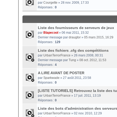
par
Courgette
» 28 nov. 2009, 17:33
Réponses :
0
Liste des fournisseurs de serveurs de jeux
par
Blapecool
» 06 mai 2011, 15:32
Dernier message par
draugtor
»
05 mars 2015, 16:29
Réponses :
129
Liste des fichiers .cfg des compétitions
par
UrbanTerrorFrance
» 26 mars 2008, 00:31
Dernier message par
Tung
»
08 oct. 2012, 11:53
Réponses :
4
A LIRE AVANT DE POSTER
par
Sparkwade
» 27 août 2011, 23:58
Réponses :
0
[LISTE TUTORIELS] Retrouvez la liste des tut
par
UrbanTerrorFrance
» 17 juil. 2011, 13:19
Réponses :
0
Liste des bots d'administration des serveur
par
UrbanTerrorFrance
» 02 nov. 2010, 12:29