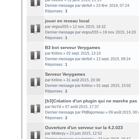
par
freefire
» 31 janv. 2016, 21:15
Dernier message par
derfull
»
23 févr. 2016, 07:24
Réponses :
3
jouer en reseau local
par
virgou555
» 12 nov. 2015, 16:32
Dernier message par
virgou555
»
19 nov. 2015, 14:20
Réponses :
1
B3 bot serveur Verygames
par
Krilino
» 02 sept. 2015, 13:10
Dernier message par
derfull
»
13 sept. 2015, 09:24
Réponses :
1
Serveur Verygames
par
Krilino
» 31 août 2015, 20:38
Dernier message par
Krilino
»
01 sept. 2015, 15:02
Réponses :
2
[b3]Création d'un plugin qui ne marche pas
par
NoYd
» 07 août 2015, 17:37
Dernier message par
PtitBigorneau
»
09 août 2015, 00:
Réponses :
2
Ouverture d'un serveur sur la 4.2.023
par
Misteryy
» 23 juin 2015, 12:52