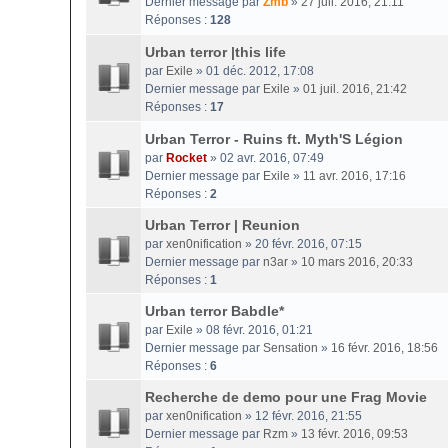
Dernier message par
Zmb
»
27 juil. 2016, 21:11
Réponses :
128
Urban terror |this life
par
Exile
» 01 déc. 2012, 17:08
Dernier message par
Exile
»
01 juil. 2016, 21:42
Réponses :
17
Urban Terror - Ruins ft. Myth'S Légion
par
Rocket
» 02 avr. 2016, 07:49
Dernier message par
Exile
»
11 avr. 2016, 17:16
Réponses :
2
Urban Terror | Reunion
par
xen0nification
» 20 févr. 2016, 07:15
Dernier message par
n3ar
»
10 mars 2016, 20:33
Réponses :
1
Urban terror Babdle*
par
Exile
» 08 févr. 2016, 01:21
Dernier message par
Sensation
»
16 févr. 2016, 18:56
Réponses :
6
Recherche de demo pour une Frag Movie
par
xen0nification
» 12 févr. 2016, 21:55
Dernier message par
Rzm
»
13 févr. 2016, 09:53