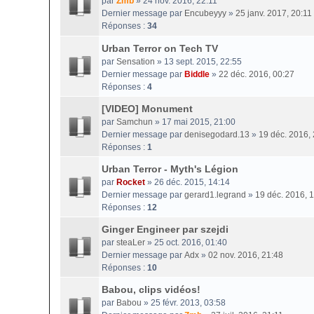
par
Zmb
» 24 nov. 2016, 22:11
Dernier message par
Encubeyyy
»
25 janv. 2017, 20:11
Réponses :
34
Urban Terror on Tech TV
par
Sensation
» 13 sept. 2015, 22:55
Dernier message par
Biddle
»
22 déc. 2016, 00:27
Réponses :
4
[VIDEO] Monument
par
Samchun
» 17 mai 2015, 21:00
Dernier message par
denisegodard.13
»
19 déc. 2016,
Réponses :
1
Urban Terror - Myth's Légion
par
Rocket
» 26 déc. 2015, 14:14
Dernier message par
gerard1.legrand
»
19 déc. 2016, 
Réponses :
12
Ginger Engineer par szejdi
par
steaLer
» 25 oct. 2016, 01:40
Dernier message par
Adx
»
02 nov. 2016, 21:48
Réponses :
10
Babou, clips vidéos!
par
Babou
» 25 févr. 2013, 03:58