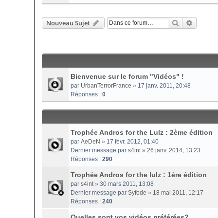
Rechercher
Recherc
Nouveau Sujet
Bienvenue sur le forum "Vidéos" !
par
UrbanTerrorFrance
» 17 janv. 2011, 20:48
Réponses :
0
Trophée Andros for the Lulz : 2ème édition
par
AeDeN
» 17 févr. 2012, 01:40
Dernier message par
s4int
»
26 janv. 2014, 13:23
Réponses :
290
Trophée Andros for the lulz : 1ère édition
par
s4int
» 30 mars 2011, 13:08
Dernier message par
Syfode
»
18 mai 2011, 12:17
Réponses :
240
Quelles sont vos vidéos préférées?