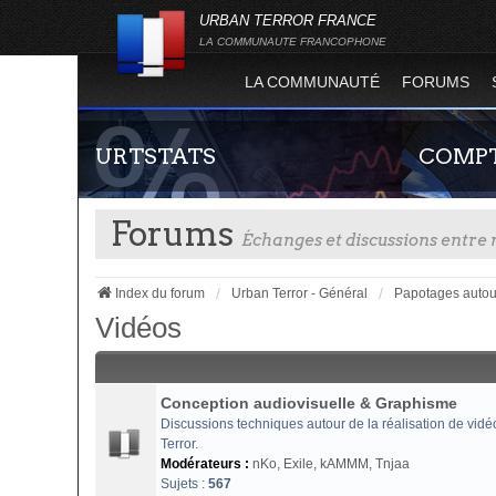
URBAN TERROR FRANCE
LA COMMUNAUTE FRANCOPHONE
LA COMMUNAUTÉ
FORUMS
URTSTATS
COMPT
Forums
Échanges et discussions entr
Index du forum
Urban Terror - Général
Papotages autou
Vidéos
Statistiques globales et en temps réel de la
Guide rapide
totalité des serveurs d'Urban Terror. Suivez
site officie
Conception audiovisuelle & Graphisme
l'évolution du nombre de joueurs sur Urban
joueur qui p
Discussions techniques autour de la réalisation de vidé
Terror !
serveurs de j
Terror.
Modérateurs :
nKo
,
Exile
,
kAMMM
,
Tnjaa
Sujets :
567