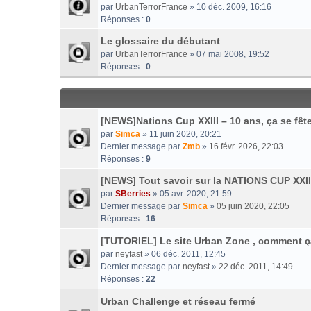
par
UrbanTerrorFrance
» 10 déc. 2009, 16:16
Réponses :
0
Le glossaire du débutant
par
UrbanTerrorFrance
» 07 mai 2008, 19:52
Réponses :
0
[NEWS]Nations Cup XXIII – 10 ans, ça se fête
par
Simca
» 11 juin 2020, 20:21
Dernier message par
Zmb
»
16 févr. 2026, 22:03
Réponses :
9
[NEWS] Tout savoir sur la NATIONS CUP XXII
par
SBerries
» 05 avr. 2020, 21:59
Dernier message par
Simca
»
05 juin 2020, 22:05
Réponses :
16
[TUTORIEL] Le site Urban Zone , comment 
par
neyfast
» 06 déc. 2011, 12:45
Dernier message par
neyfast
»
22 déc. 2011, 14:49
Réponses :
22
Urban Challenge et réseau fermé