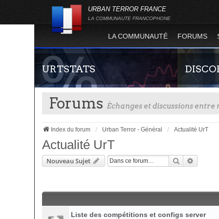
URBAN TERROR FRANCE
LA COMMUNAUTE FRANCOPHONE
LA COMMUNAUTÉ
FORUMS
URTSTATS
DISCO
Forums
Échanges et discussions entr
Index du forum
Urban Terror - Général
Actualité UrT
Actualité UrT
Rechercher
Recherc
Nouveau Sujet
Statistiques globales et en temps réel de la
Rejoignez-n
totalité des serveurs d'Urban Terror. Suivez
France !
l'évolution du nombre de joueurs sur Urban
Terror !
Liste des compétitions et configs server