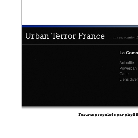
Urban Terror France
une association L
La Com
Actualité
Powerban
Carte
Liens dive
Forums propulsés par
phpB