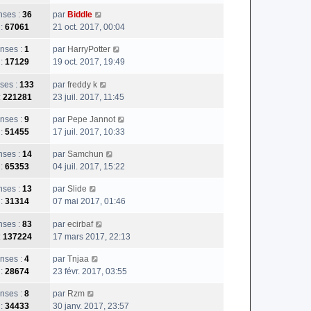
ses :
36
par
Biddle
 :
67061
21 oct. 2017, 00:04
nses :
1
par
HarryPotter
 :
17129
19 oct. 2017, 19:49
ses :
133
par
freddy k
:
221281
23 juil. 2017, 11:45
nses :
9
par
Pepe Jannot
 :
51455
17 juil. 2017, 10:33
ses :
14
par
Samchun
 :
65353
04 juil. 2017, 15:22
ses :
13
par
Slide
 :
31314
07 mai 2017, 01:46
ses :
83
par
ecirbaf
:
137224
17 mars 2017, 22:13
nses :
4
par
Tnjaa
 :
28674
23 févr. 2017, 03:55
nses :
8
par
Rzm
 :
34433
30 janv. 2017, 23:57