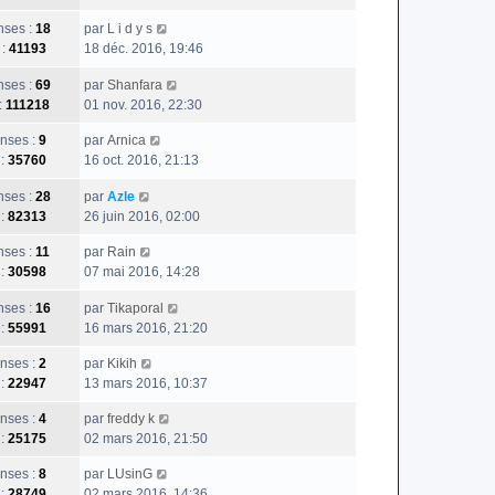
ses :
18
par
L i d y s
 :
41193
18 déc. 2016, 19:46
ses :
69
par
Shanfara
:
111218
01 nov. 2016, 22:30
nses :
9
par
Arnica
 :
35760
16 oct. 2016, 21:13
ses :
28
par
Azle
 :
82313
26 juin 2016, 02:00
ses :
11
par
Rain
 :
30598
07 mai 2016, 14:28
ses :
16
par
Tikaporal
 :
55991
16 mars 2016, 21:20
nses :
2
par
Kikih
 :
22947
13 mars 2016, 10:37
nses :
4
par
freddy k
 :
25175
02 mars 2016, 21:50
nses :
8
par
LUsinG
 :
28749
02 mars 2016, 14:36