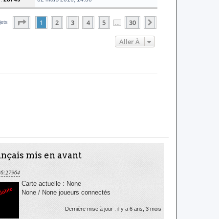
Page
1
Sur
30
1
2
3
4
5
30
Suivante
jets
…
Aller À
nçais mis en avant
36:27964
Carte actuelle : None
None / None joueurs connectés
Dernière mise à jour : il y a 6 ans, 3 mois