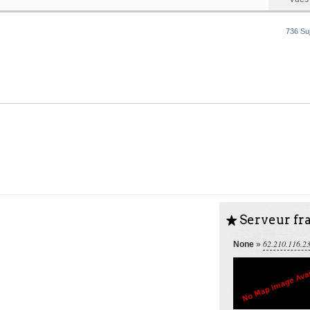
736 Su
Serveur fra
S
62.210.116.2
None
»