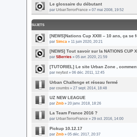
Le glossaire du débutant
par
UrbanTerrorFrance
» 07 mai 2008, 19:52
SUJETS
[NEWS]Nations Cup XXIII – 10 ans, ça se f
par
Simca
» 11 juin 2020, 20:21
[NEWS] Tout savoir sur la NATIONS CUP XX
par
SBerries
» 05 avr. 2020, 21:59
[TUTORIEL] Le site Urban Zone , commen
par
neyfast
» 06 déc. 2011, 12:45
Urban Challenge et réseau fermé
par
coumbs
» 27 sept. 2014, 18:48
UZ NEW LEAGUE
par
Zmb
» 20 janv. 2018, 18:26
La Team France 2016 ?
par
UrbanTerrorFrance
» 29 oct. 2016, 14:00
Pickup 10.12.17
par
Zmb
» 05 déc. 2017, 20:37