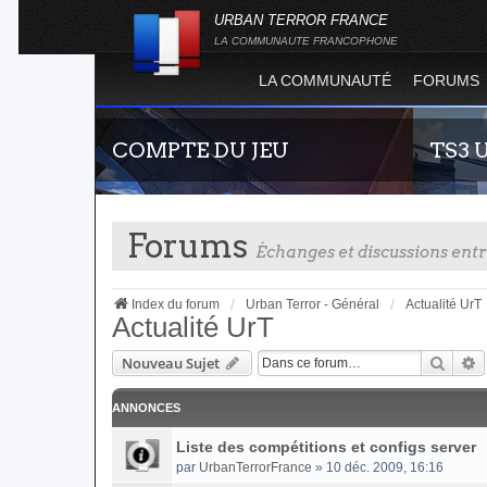
URBAN TERROR FRANCE
LA COMMUNAUTE FRANCOPHONE
LA COMMUNAUTÉ
FORUMS
COMPTE DU JEU
TS3 
Forums
Échanges et discussions en
Index du forum
Urban Terror - Général
Actualité UrT
Actualité UrT
Reche
R
Nouveau Sujet
Guide rapide concernant l'inscription sur le
Envie de 
site officiel du jeu. Créez ainsi votre compte
communau
joueur qui permet d'être authentifié sur les
vous vous 
ANNONCES
serveurs de jeu de la 4.2 !
Liste des compétitions et configs server
par
UrbanTerrorFrance
» 10 déc. 2009, 16:16