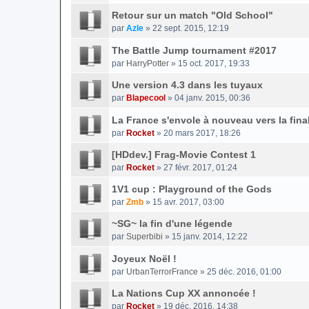
Retour sur un match "Old School"
par
Azle
» 22 sept. 2015, 12:19
The Battle Jump tournament #2017
par
HarryPotter
» 15 oct. 2017, 19:33
Une version 4.3 dans les tuyaux
par
Blapecool
» 04 janv. 2015, 00:36
La France s'envole à nouveau vers la fina
par
Rocket
» 20 mars 2017, 18:26
[HDdev.] Frag-Movie Contest 1
par
Rocket
» 27 févr. 2017, 01:24
1V1 cup : Playground of the Gods
par
Zmb
» 15 avr. 2017, 03:00
~SG~ la fin d'une légende
par
Superbibi
» 15 janv. 2014, 12:22
Joyeux Noël !
par
UrbanTerrorFrance
» 25 déc. 2016, 01:00
La Nations Cup XX annoncée !
par
Rocket
» 19 déc. 2016, 14:38