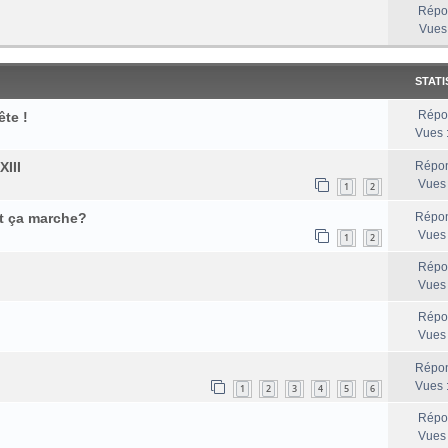
Répo
Vues
STATI
Répo
ête !
Vues 
III
Répon
Vues
1
2
t ça marche?
Répon
Vues
1
2
Répo
Vues
Répo
Vues
Répon
Vues 
1
2
3
4
5
6
Répo
Vues