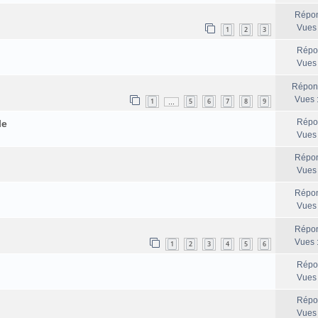
Répon
Vues
1
2
3
Répo
Vues
Répon
Vues 
1
5
6
7
8
9
…
Répo
le
Vues
Répon
Vues
Répon
Vues
Répon
Vues 
1
2
3
4
5
6
Répo
Vues
Répo
Vues