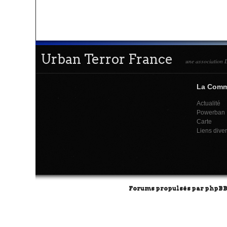
Urban Terror France
une association L
La Com
Actualité
Powerban
Carte
Liens dive
Forums propulsés par
phpB