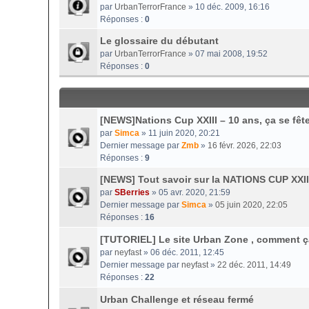
par
UrbanTerrorFrance
» 10 déc. 2009, 16:16
Réponses :
0
Le glossaire du débutant
par
UrbanTerrorFrance
» 07 mai 2008, 19:52
Réponses :
0
[NEWS]Nations Cup XXIII – 10 ans, ça se fête
par
Simca
» 11 juin 2020, 20:21
Dernier message par
Zmb
»
16 févr. 2026, 22:03
Réponses :
9
[NEWS] Tout savoir sur la NATIONS CUP XXII
par
SBerries
» 05 avr. 2020, 21:59
Dernier message par
Simca
»
05 juin 2020, 22:05
Réponses :
16
[TUTORIEL] Le site Urban Zone , comment 
par
neyfast
» 06 déc. 2011, 12:45
Dernier message par
neyfast
»
22 déc. 2011, 14:49
Réponses :
22
Urban Challenge et réseau fermé