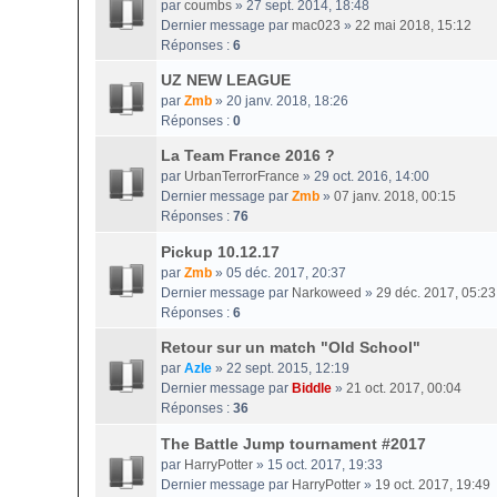
par
coumbs
» 27 sept. 2014, 18:48
Dernier message par
mac023
»
22 mai 2018, 15:12
Réponses :
6
UZ NEW LEAGUE
par
Zmb
» 20 janv. 2018, 18:26
Réponses :
0
La Team France 2016 ?
par
UrbanTerrorFrance
» 29 oct. 2016, 14:00
Dernier message par
Zmb
»
07 janv. 2018, 00:15
Réponses :
76
Pickup 10.12.17
par
Zmb
» 05 déc. 2017, 20:37
Dernier message par
Narkoweed
»
29 déc. 2017, 05:23
Réponses :
6
Retour sur un match "Old School"
par
Azle
» 22 sept. 2015, 12:19
Dernier message par
Biddle
»
21 oct. 2017, 00:04
Réponses :
36
The Battle Jump tournament #2017
par
HarryPotter
» 15 oct. 2017, 19:33
Dernier message par
HarryPotter
»
19 oct. 2017, 19:49