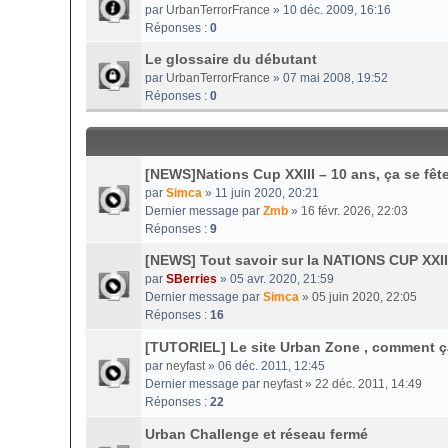
par
UrbanTerrorFrance
» 10 déc. 2009, 16:16
Réponses :
0
Le glossaire du débutant
par
UrbanTerrorFrance
» 07 mai 2008, 19:52
Réponses :
0
[NEWS]Nations Cup XXIII – 10 ans, ça se fête
par
Simca
» 11 juin 2020, 20:21
Dernier message par
Zmb
»
16 févr. 2026, 22:03
Réponses :
9
[NEWS] Tout savoir sur la NATIONS CUP XXII
par
SBerries
» 05 avr. 2020, 21:59
Dernier message par
Simca
»
05 juin 2020, 22:05
Réponses :
16
[TUTORIEL] Le site Urban Zone , comment 
par
neyfast
» 06 déc. 2011, 12:45
Dernier message par
neyfast
»
22 déc. 2011, 14:49
Réponses :
22
Urban Challenge et réseau fermé