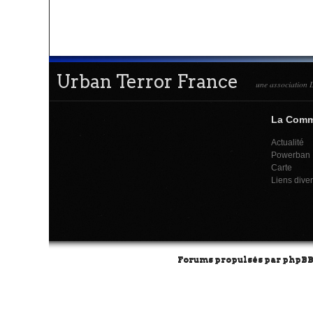
Urban Terror France
une association L
La Com
Actualité
Powerban
Carte
Liens dive
Forums propulsés par
phpB