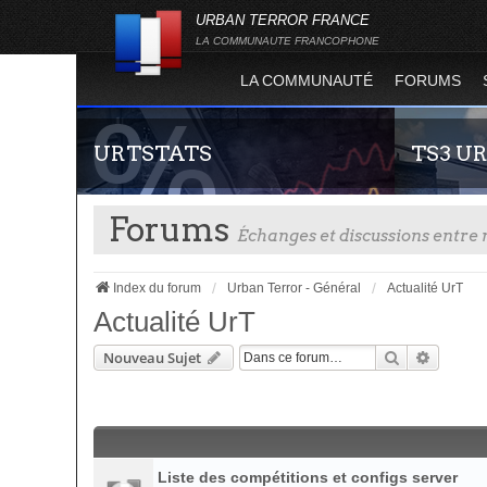
URBAN TERROR FRANCE
LA COMMUNAUTE FRANCOPHONE
LA COMMUNAUTÉ
FORUMS
URTSTATS
TS3 U
Forums
Échanges et discussions entr
Index du forum
Urban Terror - Général
Actualité UrT
Actualité UrT
Rechercher
Recherc
Nouveau Sujet
Statistiques globales et en temps réel de la
Envie de par
totalité des serveurs d'Urban Terror. Suivez
communauté 
l'évolution du nombre de joueurs sur Urban
vous vous se
Terror !
Liste des compétitions et configs server