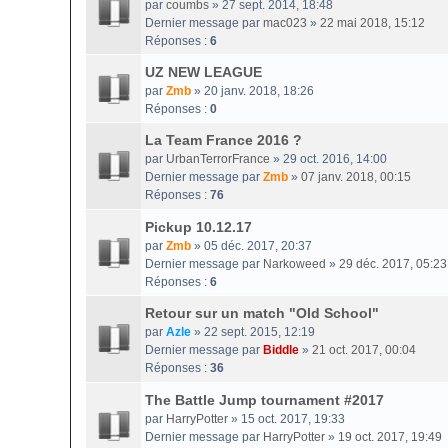
par
coumbs
» 27 sept. 2014, 18:48
Dernier message par
mac023
»
22 mai 2018, 15:12
Réponses :
6
UZ NEW LEAGUE
par
Zmb
» 20 janv. 2018, 18:26
Réponses :
0
La Team France 2016 ?
par
UrbanTerrorFrance
» 29 oct. 2016, 14:00
Dernier message par
Zmb
»
07 janv. 2018, 00:15
Réponses :
76
Pickup 10.12.17
par
Zmb
» 05 déc. 2017, 20:37
Dernier message par
Narkoweed
»
29 déc. 2017, 05:23
Réponses :
6
Retour sur un match "Old School"
par
Azle
» 22 sept. 2015, 12:19
Dernier message par
Biddle
»
21 oct. 2017, 00:04
Réponses :
36
The Battle Jump tournament #2017
par
HarryPotter
» 15 oct. 2017, 19:33
Dernier message par
HarryPotter
»
19 oct. 2017, 19:49