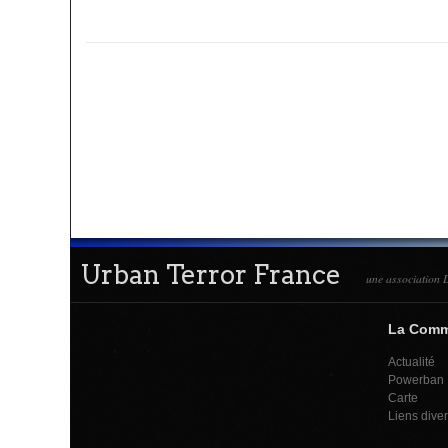
Urban Terror France
une association L
La Com
Actualité
Powerban
Carte
Liens dive