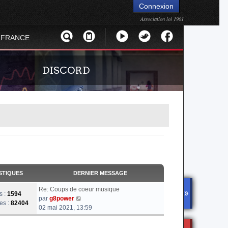
Connexion
Association loi 1901
 FRANCE
DISCORD
réel de la
Rejoignez-nous sur le discord Urban Terror
STIQUES
DERNIER MESSAGE
or. Suivez
France !
Re: Coups de coeur musique
sur Urban
s :
1594
V
DISCOR
par
g8power
es :
82404
D
o
02 mai 2021, 13:59
i
r