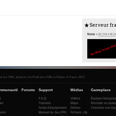
Serveur fra
S
62.210.116.2
None
»
on Loi 1901, déclarée à la Préfecture d’Ille-et-Vilaine, le 9 mars 2012
ommunauté
Forums
Support
Médias
Gameplace
é
F.A.Q.
Vidéos
Équipes français
an
Tutoriels
Maps
Recruter un joueu
Script d'équipement
Démos
Chercher une éq
ivers
Manuel du Jeu (FR)
Fichiers .cfg