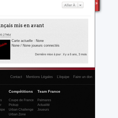
l
Aller À
TS3
e
d
e
r
nçais mis en avant
n
i
36:27964
e
Carte actuelle : None
r
None / None joueurs connectés
m
e
Dernière mise à jour : il y a 6 ans, 3 mois
s
s
a
g
e
Contact
Mentions Légales
L'équipe
Faire un don
Compétitions
Team France
es
Coupe de France
Palmares
r
Pickup
Actualité
uipe
Urban Challenge
Joueurs
Urban Zone