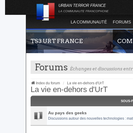
URBAN TERROR FRANCE
LA COMMUNAUTE FRANCOPHONE
LA COMMUNAUTÉ
FORUMS
TS3 URT FRANCE
COMP
Forums
Échanges et discussions en
Index du forum
La vie en-dehors d'UrT
La vie en-dehors d'UrT
Envie de parler avec les autres membres de la
Guide rap
SOUS-
communauté ? Alors venez vous connecter,
site offi
vous vous sentirez moins seul !
joueur qu
Au pays des geeks
serveurs d
Discussions autour des nouvelles technologies : matéri