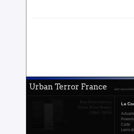
Urban Terror France
une associati
Tous droits réservés
La C
Urban Terror France
(2004 - 2026)
Actualit
Powerb
Carte
Liens d