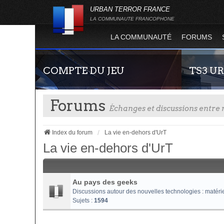
URBAN TERROR FRANCE
LA COMMUNAUTE FRANCOPHONE
LA COMMUNAUTÉ
FORUMS
COMPTE DU JEU
TS3 U
Forums
Échanges et discussions entr
Index du forum
La vie en-dehors d'UrT
La vie en-dehors d'UrT
Guide rapide concernant l'inscription sur le
Envie de par
site officiel du jeu. Créez ainsi votre compte
communauté 
Au pays des geeks
joueur qui permet d'être authentifié sur les
vous vous se
Discussions autour des nouvelles technologies : matériel i
serveurs de jeu de la 4.2 !
Sujets :
1594