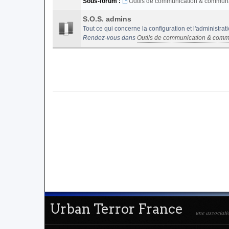
Sous-forum :
Outils de communication & commun
S.O.S. admins
Tout ce qui concerne la configuration et l'administrat
Rendez-vous dans
Outils de communication & comm
Urban Terror France
une associati