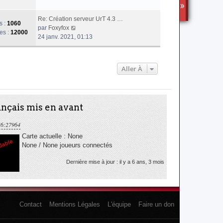
i
TS3
r
l
Re: Création serveur UrT 4.3 …
s :
1060
e
V
par
Foxyfox
es :
12000
d
o
24 janv. 2021, 01:13
e
i
r
r
n
l
Aller À
i
e
e
d
r
e
m
r
nçais mis en avant
e
n
s
i
36:27964
s
e
a
r
Carte actuelle : None
g
m
None / None joueurs connectés
e
e
s
Dernière mise à jour : il y a 6 ans, 3 mois
s
a
g
e
Contact
Mentions Légales
L'équipe
Faire un don