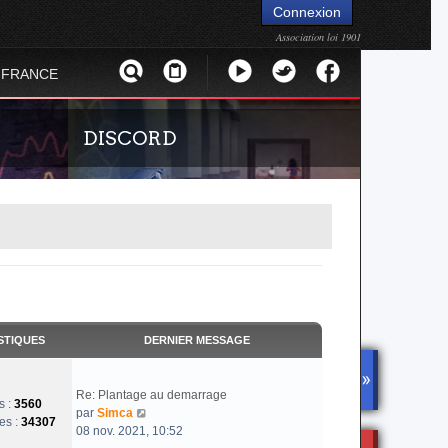
Connexion
Association loi 1901
 FRANCE
DISCORD
réel de la
Rejoignez-nous sur le discord Urban Terror
STIQUES
DERNIER MESSAGE
or. Suivez
France !
sur Urban
DISCOR
Re: Plantage au demarrage
D
s :
3560
V
par
Simca
es :
34307
o
08 nov. 2021, 10:52