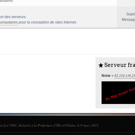
autaires
Sujet
ion des serveurs.
Messag
unautaires
pour la conception de sites Internet.
Serveur fra
S
62.210.116.2
None
»
on Loi 1901, déclarée à la Préfecture d’Ille-et-Vilaine, le 9 mars 2012