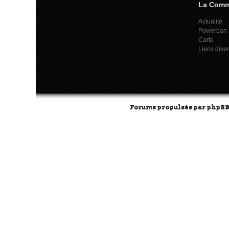
La Com
Actualité
Powerban
Carte
Liens dive
Forums propulsés par
phpB