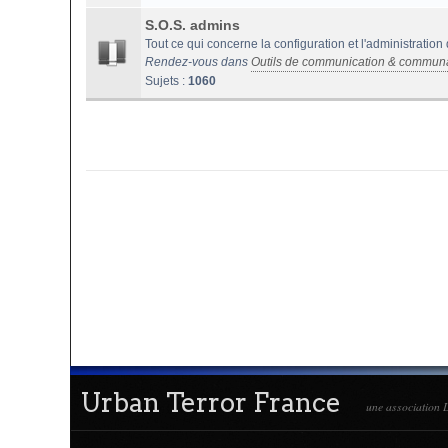
S.O.S. admins
Tout ce qui concerne la configuration et l'administration
Rendez-vous dans
Outils de communication & commun
Sujets :
1060
Urban Terror France
une association L