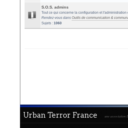
S.O.S. admins
Tout ce qui concerne la configuration et l'administration
Rendez-vous dans
Outils de communication & commun
Sujets :
1060
Urban Terror France
une association L