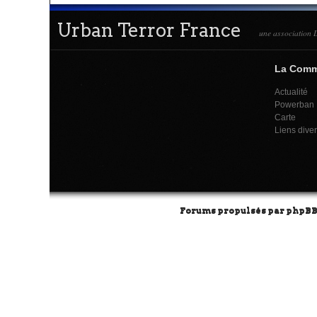
Urban Terror France
une association L
La Com
Actualité
Powerban
Carte
Liens dive
Forums propulsés par
phpB