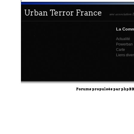
Urban Terror France
une association L
La Com
Actualité
Powerban
Carte
Liens dive
Forums propulsés par
phpB