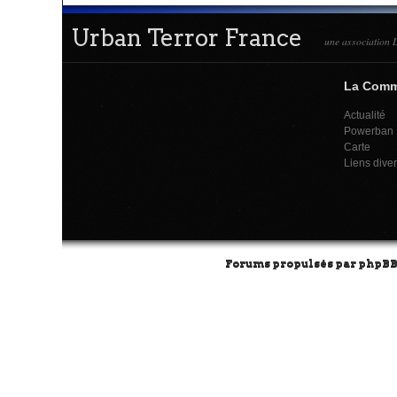
Urban Terror France
une association L
La Com
Actualité
Powerban
Carte
Liens dive
Forums propulsés par
phpB