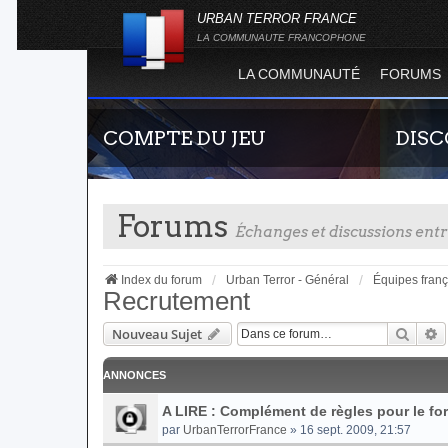
URBAN TERROR FRANCE
LA COMMUNAUTE FRANCOPHONE
LA COMMUNAUTÉ
FORUMS
COMPTE DU JEU
DIS
Forums
Échanges et discussions en
Index du forum
Urban Terror - Général
Équipes fran
Recrutement
Reche
R
Nouveau Sujet
Guide rapide concernant l'inscription sur le
Rejoigne
site officiel du jeu. Créez ainsi votre compte
France !
joueur qui permet d'être authentifié sur les
ANNONCES
serveurs de jeu de la 4.2 !
A LIRE : Complément de règles pour le f
par
UrbanTerrorFrance
» 16 sept. 2009, 21:57