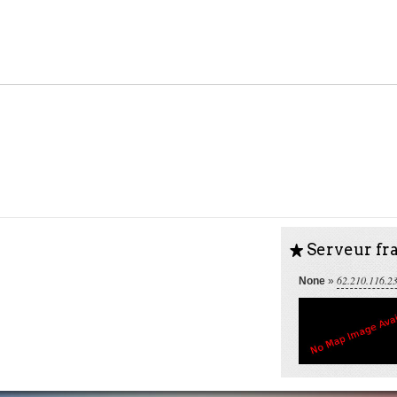
Serveur fra
S
62.210.116.2
None
»