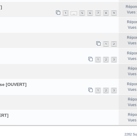
]
Répon
Vues 
1
5
6
7
8
9
…
Répon
Vues
Répon
Vues
1
2
Répon
Vues
1
2
3
Répo
Vues
ise [OUVERT]
Répon
Vues
1
2
3
Répo
Vues
Répo
ERT]
Vues
2282 Su