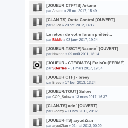
[JOUEUR-CTF/TS] Arkane
par
Arkane
» 25 oct. 2017, 15:49
[CLAN TS] Outta Control [OUVERT]
par
Pulco
» 20 oct. 2012, 14:17
Le retour de votre forum préféré...
par
Biddle
» 03 janv. 2017, 19:24
[JOUEUR-TS/CTF]Nazone``[OUVERT]
par
Nazone
» 09 août 2011, 18:14
[JOUEUR - CTF/BM/TS] FraisOu[FERMÉ]
par
SBerries
» 31 mars 2017, 19:34
[JOUEUR CTF] - breey
par
Breey
» 17 févr. 2013, 13:24
[JOUEUR/TOUT] Solow
par
COP_Solow
» 13 mars 2017, 16:37
[CLAN-TS] adn` [OUVERT]
par
Bloomy
» 11 nov. 2011, 20:32
[JOUEUR-TS] aryudZian
par
aryudZian
» 01 mai 2013, 00:09