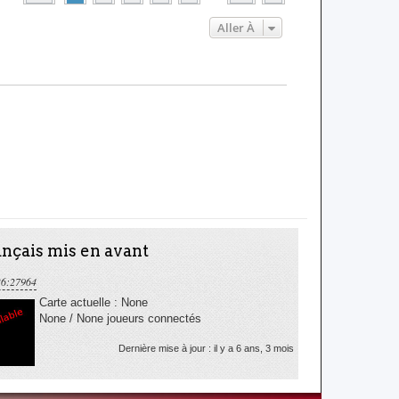
Aller À
nçais mis en avant
36:27964
Carte actuelle : None
None / None joueurs connectés
Dernière mise à jour : il y a 6 ans, 3 mois