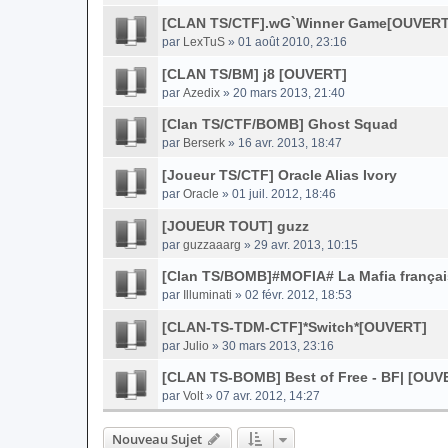
[CLAN TS/CTF].wG`Winner Game[OUVERT
par
LexTuS
» 01 août 2010, 23:16
[CLAN TS/BM] j8 [OUVERT]
par
Azedix
» 20 mars 2013, 21:40
[Clan TS/CTF/BOMB] Ghost Squad
par
Berserk
» 16 avr. 2013, 18:47
[Joueur TS/CTF] Oracle Alias Ivory
par
Oracle
» 01 juil. 2012, 18:46
[JOUEUR TOUT] guzz
par
guzzaaarg
» 29 avr. 2013, 10:15
[Clan TS/BOMB]#MOFIA# La Mafia frança
par
Illuminati
» 02 févr. 2012, 18:53
[CLAN-TS-TDM-CTF]*Switch*[OUVERT]
par
Julio
» 30 mars 2013, 23:16
[CLAN TS-BOMB] Best of Free - BF| [OUV
par
Volt
» 07 avr. 2012, 14:27
Nouveau Sujet