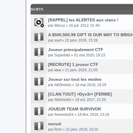
SUJETS
[RAPPEL] les ALERTES aux clans !
par
Waccy
» 16 juil. 2012, 01:40
A $500,500.99 GIFT IS OUR WAY TO BR
par
sauf
» 22 janv. 2026, 15:28
Joueur principalement CTF
par
Superbibi
» 01 mai 2020, 19:23
[RECRUTE] 1 joueur CTF
par
akai
» 21 janv. 2020, 21:05
Joueur sur tout les modes
par
Ath0mis0s
» 18 mai 2018, 18:29
[CLAN-TOUT] >Dyv3r< [FERME]
par
Ath0mis0s
» 19 oct. 2017, 21:55
JOUEUR TEAM SURVIVOR
par
Amnesiia54
» 18 févr. 2018, 23:18
recruit
par
Rzm
» 22 janv. 2018, 19:10