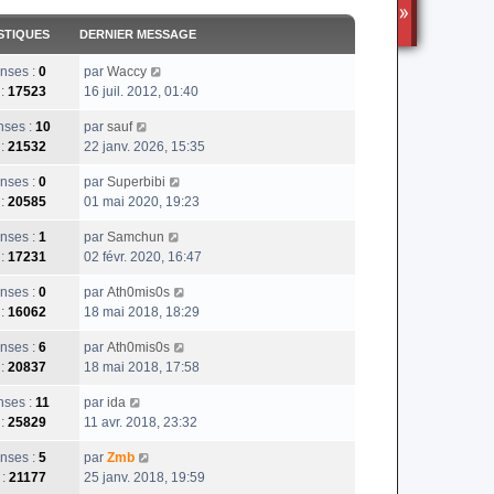
TS3
STIQUES
DERNIER MESSAGE
nses :
0
par
Waccy
 :
17523
16 juil. 2012, 01:40
ses :
10
par
sauf
 :
21532
22 janv. 2026, 15:35
nses :
0
par
Superbibi
 :
20585
01 mai 2020, 19:23
nses :
1
par
Samchun
 :
17231
02 févr. 2020, 16:47
nses :
0
par
Ath0mis0s
 :
16062
18 mai 2018, 18:29
nses :
6
par
Ath0mis0s
 :
20837
18 mai 2018, 17:58
ses :
11
par
ida
 :
25829
11 avr. 2018, 23:32
nses :
5
par
Zmb
 :
21177
25 janv. 2018, 19:59