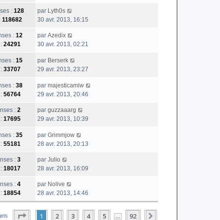
ses :
128
par
Lyth0s
:
118682
30 avr. 2013, 16:15
ses :
12
par
Azedix
 :
24291
30 avr. 2013, 02:21
ses :
15
par
Berserk
 :
33707
29 avr. 2013, 23:27
ses :
38
par
majesticamiw
 :
56764
29 avr. 2013, 20:46
nses :
2
par
guzzaaarg
 :
17695
29 avr. 2013, 10:39
ses :
35
par
Grimmjow
 :
55181
28 avr. 2013, 20:13
nses :
3
par
Julio
 :
18017
28 avr. 2013, 16:09
nses :
4
par
Nolive
 :
18854
28 avr. 2013, 14:46
Page
1
Sur
92
1
2
3
4
5
92
Suivante
jets
…