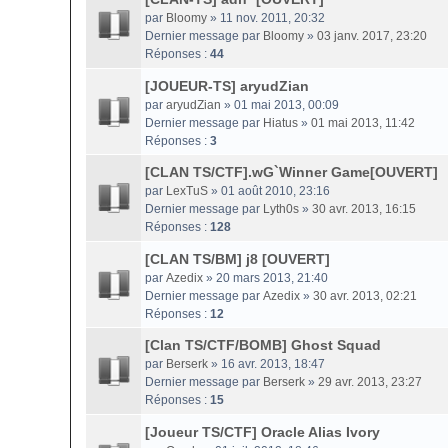
par
Bloomy
» 11 nov. 2011, 20:32
Dernier message par
Bloomy
»
03 janv. 2017, 23:20
Réponses :
44
[JOUEUR-TS] aryudZian
par
aryudZian
» 01 mai 2013, 00:09
Dernier message par
Hiatus
»
01 mai 2013, 11:42
Réponses :
3
[CLAN TS/CTF].wG`Winner Game[OUVERT]
par
LexTuS
» 01 août 2010, 23:16
Dernier message par
Lyth0s
»
30 avr. 2013, 16:15
Réponses :
128
[CLAN TS/BM] j8 [OUVERT]
par
Azedix
» 20 mars 2013, 21:40
Dernier message par
Azedix
»
30 avr. 2013, 02:21
Réponses :
12
[Clan TS/CTF/BOMB] Ghost Squad
par
Berserk
» 16 avr. 2013, 18:47
Dernier message par
Berserk
»
29 avr. 2013, 23:27
Réponses :
15
[Joueur TS/CTF] Oracle Alias Ivory