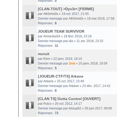
Réponses :
0
[CLAN-TOUT] >Dyv3r< [FERME]
par
Ath0mis0s
» 19 oct. 2017, 21:55
Dernier message par
Ath0mis0s
»
18 mai 2018, 17:58
Réponses :
6
JOUEUR TEAM SURVIVOR
par
Amnesiia54
» 18 févr. 2018, 23:18
Dernier message par
ida
»
11 avr. 2018, 23:32
Réponses :
11
recruit
par
Rzm
» 22 janv. 2018, 19:10
Dernier message par
Zmb
»
25 janv. 2018, 19:59
Réponses :
5
[JOUEUR-CTF/TS] Arkane
par
Arkane
» 25 oct. 2017, 15:49
Dernier message par
Arkane
»
23 déc. 2017, 14:42
Réponses :
8
[CLAN TS] Outta Control [OUVERT]
par
Pulco
» 20 oct. 2012, 14:17
Dernier message par
leloup82
»
30 juin 2017, 09:06
Réponses :
72