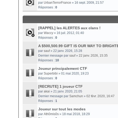
par
UrbanTerrorFrance
» 16 sept. 2009, 21:57
Réponses :
0
[RAPPEL] les ALERTES aux clans !
par
Waccy
» 16 juil. 2012, 01:40
Réponses :
0
A $500,500.99 GIFT IS OUR WAY TO BRIG
par
sauf
» 22 janv. 2026, 15:28
Dernier message par
sauf
»
22 janv. 2026, 15:35
Réponses :
10
Joueur principalement CTF
par
Superbibi
» 01 mai 2020, 19:23
Réponses :
0
[RECRUTE] 1 joueur CTF
par
akai
» 21 janv. 2020, 21:05
Dernier message par
Samchun
»
02 févr. 2020, 16:47
Réponses :
1
Joueur sur tout les modes
par
Ath0mis0s
» 18 mai 2018, 18:29