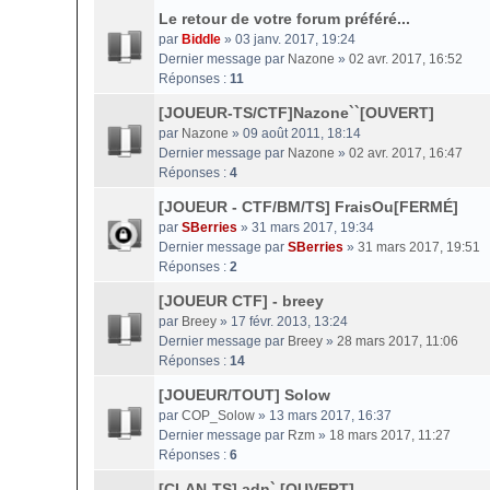
Le retour de votre forum préféré...
par
Biddle
» 03 janv. 2017, 19:24
Dernier message par
Nazone
»
02 avr. 2017, 16:52
Réponses :
11
[JOUEUR-TS/CTF]Nazone``[OUVERT]
par
Nazone
» 09 août 2011, 18:14
Dernier message par
Nazone
»
02 avr. 2017, 16:47
Réponses :
4
[JOUEUR - CTF/BM/TS] FraisOu[FERMÉ]
par
SBerries
» 31 mars 2017, 19:34
Dernier message par
SBerries
»
31 mars 2017, 19:51
Réponses :
2
[JOUEUR CTF] - breey
par
Breey
» 17 févr. 2013, 13:24
Dernier message par
Breey
»
28 mars 2017, 11:06
Réponses :
14
[JOUEUR/TOUT] Solow
par
COP_Solow
» 13 mars 2017, 16:37
Dernier message par
Rzm
»
18 mars 2017, 11:27
Réponses :
6
[CLAN-TS] adn` [OUVERT]