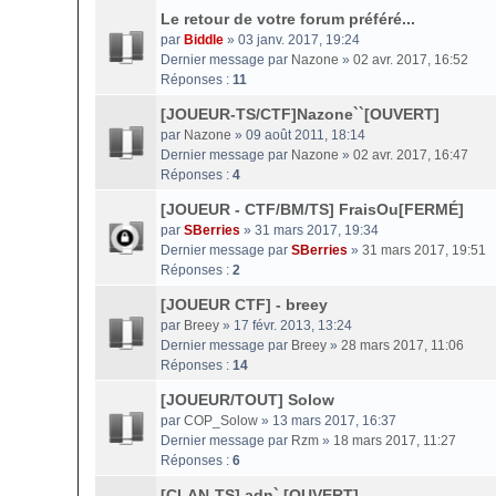
Le retour de votre forum préféré...
par
Biddle
» 03 janv. 2017, 19:24
Dernier message par
Nazone
»
02 avr. 2017, 16:52
Réponses :
11
[JOUEUR-TS/CTF]Nazone``[OUVERT]
par
Nazone
» 09 août 2011, 18:14
Dernier message par
Nazone
»
02 avr. 2017, 16:47
Réponses :
4
[JOUEUR - CTF/BM/TS] FraisOu[FERMÉ]
par
SBerries
» 31 mars 2017, 19:34
Dernier message par
SBerries
»
31 mars 2017, 19:51
Réponses :
2
[JOUEUR CTF] - breey
par
Breey
» 17 févr. 2013, 13:24
Dernier message par
Breey
»
28 mars 2017, 11:06
Réponses :
14
[JOUEUR/TOUT] Solow
par
COP_Solow
» 13 mars 2017, 16:37
Dernier message par
Rzm
»
18 mars 2017, 11:27
Réponses :
6
[CLAN-TS] adn` [OUVERT]