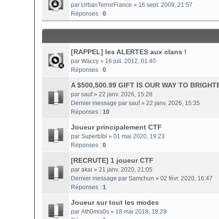
par
UrbanTerrorFrance
» 16 sept. 2009, 21:57
Réponses :
0
[RAPPEL] les ALERTES aux clans !
par
Waccy
» 16 juil. 2012, 01:40
Réponses :
0
A $500,500.99 GIFT IS OUR WAY TO BRIG
par
sauf
» 22 janv. 2026, 15:28
Dernier message par
sauf
»
22 janv. 2026, 15:35
Réponses :
10
Joueur principalement CTF
par
Superbibi
» 01 mai 2020, 19:23
Réponses :
0
[RECRUTE] 1 joueur CTF
par
akai
» 21 janv. 2020, 21:05
Dernier message par
Samchun
»
02 févr. 2020, 16:47
Réponses :
1
Joueur sur tout les modes
par
Ath0mis0s
» 18 mai 2018, 18:29