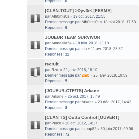
Réponses :
0
[CLAN-TOUT] >Dyv3r< [FERME]
par
Ath0mis0s
» 19 oct. 2017, 21:55
Dernier message par
Ath0mis0s
»
18 mai 2018, 17:58
Réponses :
6
JOUEUR TEAM SURVIVOR
par
Amnesiia54
» 18 févr. 2018, 23:18
Dernier message par
ida
»
11 avr. 2018, 23:32
Réponses :
11
recruit
par
Rzm
» 22 janv. 2018, 19:10
Dernier message par
Zmb
»
25 janv. 2018, 19:59
Réponses :
5
[JOUEUR-CTF/TS] Arkane
par
Arkane
» 25 oct. 2017, 15:49
Dernier message par
Arkane
»
23 déc. 2017, 14:42
Réponses :
8
[CLAN TS] Outta Control [OUVERT]
par
Pulco
» 20 oct. 2012, 14:17
Dernier message par
leloup82
»
30 juin 2017, 09:06
Réponses :
72