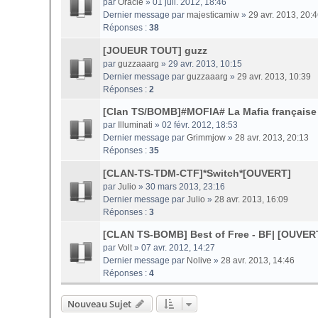
par
Oracle
» 01 juil. 2012, 18:46
Dernier message par
majesticamiw
»
29 avr. 2013, 20:
Réponses :
38
[JOUEUR TOUT] guzz
par
guzzaaarg
» 29 avr. 2013, 10:15
Dernier message par
guzzaaarg
»
29 avr. 2013, 10:39
Réponses :
2
[Clan TS/BOMB]#MOFIA# La Mafia français
par
Illuminati
» 02 févr. 2012, 18:53
Dernier message par
Grimmjow
»
28 avr. 2013, 20:13
Réponses :
35
[CLAN-TS-TDM-CTF]*Switch*[OUVERT]
par
Julio
» 30 mars 2013, 23:16
Dernier message par
Julio
»
28 avr. 2013, 16:09
Réponses :
3
[CLAN TS-BOMB] Best of Free - BF| [OUVER
par
Volt
» 07 avr. 2012, 14:27
Dernier message par
Nolive
»
28 avr. 2013, 14:46
Réponses :
4
Nouveau Sujet