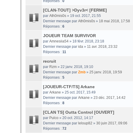
Réponses :
0
[CLAN-TOUT] >Dyv3r< [FERME]
par
Ath0mis0s
» 19 oct. 2017, 21:55
Dernier message par
Ath0mis0s
»
18 mai 2018, 17:58
Réponses :
6
JOUEUR TEAM SURVIVOR
par
Amnesiia54
» 18 févr. 2018, 23:18
Dernier message par
ida
»
11 avr. 2018, 23:32
Réponses :
11
recruit
par
Rzm
» 22 janv. 2018, 19:10
Dernier message par
Zmb
»
25 janv. 2018, 19:59
Réponses :
5
[JOUEUR-CTF/TS] Arkane
par
Arkane
» 25 oct. 2017, 15:49
Dernier message par
Arkane
»
23 déc. 2017, 14:42
Réponses :
8
[CLAN TS] Outta Control [OUVERT]
par
Pulco
» 20 oct. 2012, 14:17
Dernier message par
leloup82
»
30 juin 2017, 09:06
Réponses :
72