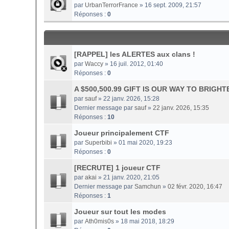
par
UrbanTerrorFrance
» 16 sept. 2009, 21:57
Réponses :
0
[RAPPEL] les ALERTES aux clans !
par
Waccy
» 16 juil. 2012, 01:40
Réponses :
0
A $500,500.99 GIFT IS OUR WAY TO BRIG
par
sauf
» 22 janv. 2026, 15:28
Dernier message par
sauf
»
22 janv. 2026, 15:35
Réponses :
10
Joueur principalement CTF
par
Superbibi
» 01 mai 2020, 19:23
Réponses :
0
[RECRUTE] 1 joueur CTF
par
akai
» 21 janv. 2020, 21:05
Dernier message par
Samchun
»
02 févr. 2020, 16:47
Réponses :
1
Joueur sur tout les modes
par
Ath0mis0s
» 18 mai 2018, 18:29