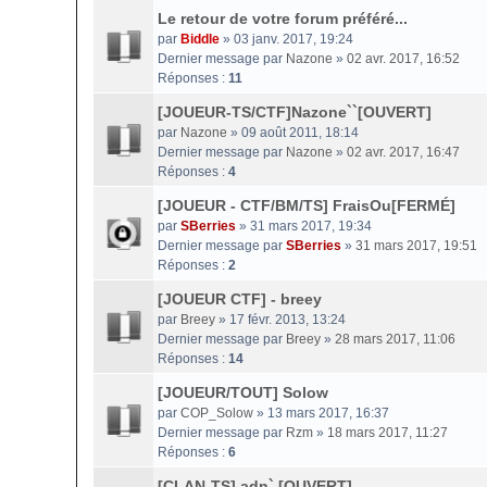
Le retour de votre forum préféré...
par
Biddle
» 03 janv. 2017, 19:24
Dernier message par
Nazone
»
02 avr. 2017, 16:52
Réponses :
11
[JOUEUR-TS/CTF]Nazone``[OUVERT]
par
Nazone
» 09 août 2011, 18:14
Dernier message par
Nazone
»
02 avr. 2017, 16:47
Réponses :
4
[JOUEUR - CTF/BM/TS] FraisOu[FERMÉ]
par
SBerries
» 31 mars 2017, 19:34
Dernier message par
SBerries
»
31 mars 2017, 19:51
Réponses :
2
[JOUEUR CTF] - breey
par
Breey
» 17 févr. 2013, 13:24
Dernier message par
Breey
»
28 mars 2017, 11:06
Réponses :
14
[JOUEUR/TOUT] Solow
par
COP_Solow
» 13 mars 2017, 16:37
Dernier message par
Rzm
»
18 mars 2017, 11:27
Réponses :
6
[CLAN-TS] adn` [OUVERT]