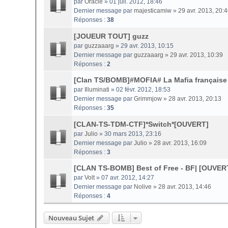
par
Oracle
» 01 juil. 2012, 18:46
Dernier message par
majesticamiw
»
29 avr. 2013, 20:
Réponses :
38
[JOUEUR TOUT] guzz
par
guzzaaarg
» 29 avr. 2013, 10:15
Dernier message par
guzzaaarg
»
29 avr. 2013, 10:39
Réponses :
2
[Clan TS/BOMB]#MOFIA# La Mafia français
par
Illuminati
» 02 févr. 2012, 18:53
Dernier message par
Grimmjow
»
28 avr. 2013, 20:13
Réponses :
35
[CLAN-TS-TDM-CTF]*Switch*[OUVERT]
par
Julio
» 30 mars 2013, 23:16
Dernier message par
Julio
»
28 avr. 2013, 16:09
Réponses :
3
[CLAN TS-BOMB] Best of Free - BF| [OUVER
par
Volt
» 07 avr. 2012, 14:27
Dernier message par
Nolive
»
28 avr. 2013, 14:46
Réponses :
4
Nouveau Sujet