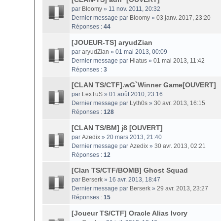
par
Bloomy
» 11 nov. 2011, 20:32
Dernier message par
Bloomy
»
03 janv. 2017, 23:20
Réponses :
44
[JOUEUR-TS] aryudZian
par
aryudZian
» 01 mai 2013, 00:09
Dernier message par
Hiatus
»
01 mai 2013, 11:42
Réponses :
3
[CLAN TS/CTF].wG`Winner Game[OUVERT]
par
LexTuS
» 01 août 2010, 23:16
Dernier message par
Lyth0s
»
30 avr. 2013, 16:15
Réponses :
128
[CLAN TS/BM] j8 [OUVERT]
par
Azedix
» 20 mars 2013, 21:40
Dernier message par
Azedix
»
30 avr. 2013, 02:21
Réponses :
12
[Clan TS/CTF/BOMB] Ghost Squad
par
Berserk
» 16 avr. 2013, 18:47
Dernier message par
Berserk
»
29 avr. 2013, 23:27
Réponses :
15
[Joueur TS/CTF] Oracle Alias Ivory