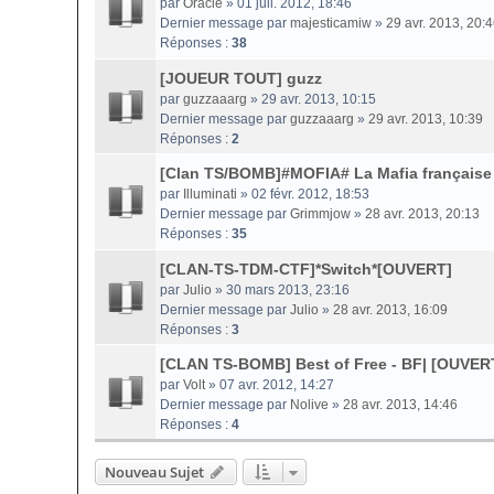
par
Oracle
» 01 juil. 2012, 18:46
Dernier message par
majesticamiw
»
29 avr. 2013, 20:
Réponses :
38
[JOUEUR TOUT] guzz
par
guzzaaarg
» 29 avr. 2013, 10:15
Dernier message par
guzzaaarg
»
29 avr. 2013, 10:39
Réponses :
2
[Clan TS/BOMB]#MOFIA# La Mafia français
par
Illuminati
» 02 févr. 2012, 18:53
Dernier message par
Grimmjow
»
28 avr. 2013, 20:13
Réponses :
35
[CLAN-TS-TDM-CTF]*Switch*[OUVERT]
par
Julio
» 30 mars 2013, 23:16
Dernier message par
Julio
»
28 avr. 2013, 16:09
Réponses :
3
[CLAN TS-BOMB] Best of Free - BF| [OUVER
par
Volt
» 07 avr. 2012, 14:27
Dernier message par
Nolive
»
28 avr. 2013, 14:46
Réponses :
4
Nouveau Sujet