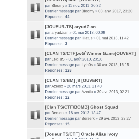
par
Bloomy
» 11 nov. 2011, 20:32
Dernier message par
Bloomy
»
03 janv. 2017, 23:20
Réponses :
44
[JOUEUR-TS] aryudZian
par
aryudZian
» 01 mai 2013, 00:09
Dernier message par
Hiatus
»
01 mai 2013, 11:42
Réponses :
3
[CLAN TS/CTF].wG`Winner Game[OUVERT]
par
LexTuS
» 01 août 2010, 23:16
Dernier message par
Lyth0s
»
30 avr. 2013, 16:15
Réponses :
128
[CLAN TS/BM] j8 [OUVERT]
par
Azedix
» 20 mars 2013, 21:40
Dernier message par
Azedix
»
30 avr. 2013, 02:21
Réponses :
12
[Clan TS/CTF/BOMB] Ghost Squad
par
Berserk
» 16 avr. 2013, 18:47
Dernier message par
Berserk
»
29 avr. 2013, 23:27
Réponses :
15
[Joueur TS/CTF] Oracle Alias Ivory