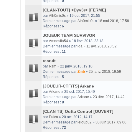
Réponses :
0
[CLAN-TOUT] >Dyv3r< [FERME]
par
Ath0mis0s
» 19 oct. 2017, 21:55
Dernier message par
Ath0mis0s
»
18 mai 2018, 17:58
Réponses :
6
JOUEUR TEAM SURVIVOR
par
Amnesiia54
» 18 févr. 2018, 23:18
Dernier message par
ida
»
11 avr. 2018, 23:32
Réponses :
11
recruit
par
Rzm
» 22 janv. 2018, 19:10
Dernier message par
Zmb
»
25 janv. 2018, 19:59
Réponses :
5
[JOUEUR-CTF/TS] Arkane
par
Arkane
» 25 oct. 2017, 15:49
Dernier message par
Arkane
»
23 déc. 2017, 14:42
Réponses :
8
[CLAN TS] Outta Control [OUVERT]
par
Pulco
» 20 oct. 2012, 14:17
Dernier message par
leloup82
»
30 juin 2017, 09:06
Réponses :
72