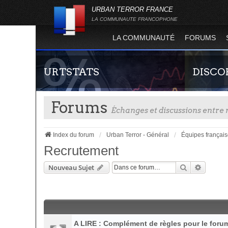
URBAN TERROR FRANCE
LA COMMUNAUTE FRANCOPHONE
LA COMMUNAUTÉ
FORUMS
URTSTATS
DISCO
Forums
Échanges et discussions entr
Index du forum
Urban Terror - Général
Équipes françai
Recrutement
Rechercher
Recherc
Nouveau Sujet
Statistiques globales et en temps réel de la
Rejoignez-n
totalité des serveurs d'Urban Terror. Suivez
France !
l'évolution du nombre de joueurs sur Urban
Terror !
A LIRE : Complément de règles pour le for