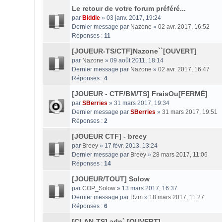
Le retour de votre forum préféré...
par
Biddle
» 03 janv. 2017, 19:24
Dernier message par
Nazone
»
02 avr. 2017, 16:52
Réponses :
11
[JOUEUR-TS/CTF]Nazone``[OUVERT]
par
Nazone
» 09 août 2011, 18:14
Dernier message par
Nazone
»
02 avr. 2017, 16:47
Réponses :
4
[JOUEUR - CTF/BM/TS] FraisOu[FERMÉ]
par
SBerries
» 31 mars 2017, 19:34
Dernier message par
SBerries
»
31 mars 2017, 19:51
Réponses :
2
[JOUEUR CTF] - breey
par
Breey
» 17 févr. 2013, 13:24
Dernier message par
Breey
»
28 mars 2017, 11:06
Réponses :
14
[JOUEUR/TOUT] Solow
par
COP_Solow
» 13 mars 2017, 16:37
Dernier message par
Rzm
»
18 mars 2017, 11:27
Réponses :
6
[CLAN-TS] adn` [OUVERT]