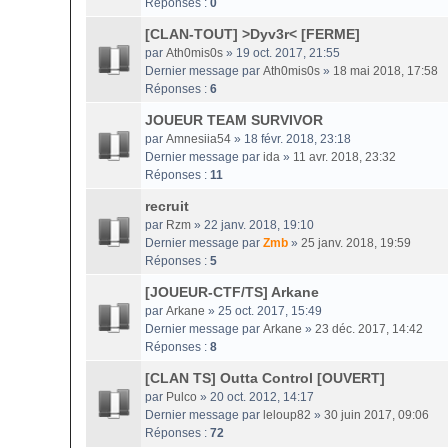
Réponses :
0
[CLAN-TOUT] >Dyv3r< [FERME]
par
Ath0mis0s
» 19 oct. 2017, 21:55
Dernier message par
Ath0mis0s
»
18 mai 2018, 17:58
Réponses :
6
JOUEUR TEAM SURVIVOR
par
Amnesiia54
» 18 févr. 2018, 23:18
Dernier message par
ida
»
11 avr. 2018, 23:32
Réponses :
11
recruit
par
Rzm
» 22 janv. 2018, 19:10
Dernier message par
Zmb
»
25 janv. 2018, 19:59
Réponses :
5
[JOUEUR-CTF/TS] Arkane
par
Arkane
» 25 oct. 2017, 15:49
Dernier message par
Arkane
»
23 déc. 2017, 14:42
Réponses :
8
[CLAN TS] Outta Control [OUVERT]
par
Pulco
» 20 oct. 2012, 14:17
Dernier message par
leloup82
»
30 juin 2017, 09:06
Réponses :
72