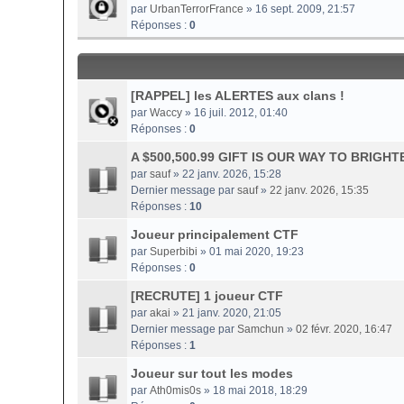
par
UrbanTerrorFrance
» 16 sept. 2009, 21:57
Réponses :
0
[RAPPEL] les ALERTES aux clans !
par
Waccy
» 16 juil. 2012, 01:40
Réponses :
0
A $500,500.99 GIFT IS OUR WAY TO BRIG
par
sauf
» 22 janv. 2026, 15:28
Dernier message par
sauf
»
22 janv. 2026, 15:35
Réponses :
10
Joueur principalement CTF
par
Superbibi
» 01 mai 2020, 19:23
Réponses :
0
[RECRUTE] 1 joueur CTF
par
akai
» 21 janv. 2020, 21:05
Dernier message par
Samchun
»
02 févr. 2020, 16:47
Réponses :
1
Joueur sur tout les modes
par
Ath0mis0s
» 18 mai 2018, 18:29