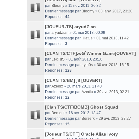
par
Bloomy
» 11 nov. 2011, 20:32
Dernier message par
Bloomy
»
03 janv. 2017, 23:20
Réponses :
44
[JOUEUR-TS] aryudZian
par
aryudZian
» 01 mai 2013, 00:09
Dernier message par
Hiatus
»
01 mai 2013, 11:42
Réponses :
3
[CLAN TS/CTF].wG`Winner Game[OUVERT]
par
LexTuS
» 01 août 2010, 23:16
Dernier message par
Lyth0s
»
30 avr. 2013, 16:15
Réponses :
128
[CLAN TS/BM] j8 [OUVERT]
par
Azedix
» 20 mars 2013, 21:40
Dernier message par
Azedix
»
30 avr. 2013, 02:21
Réponses :
12
[Clan TS/CTF/BOMB] Ghost Squad
par
Berserk
» 16 avr. 2013, 18:47
Dernier message par
Berserk
»
29 avr. 2013, 23:27
Réponses :
15
[Joueur TS/CTF] Oracle Alias Ivory