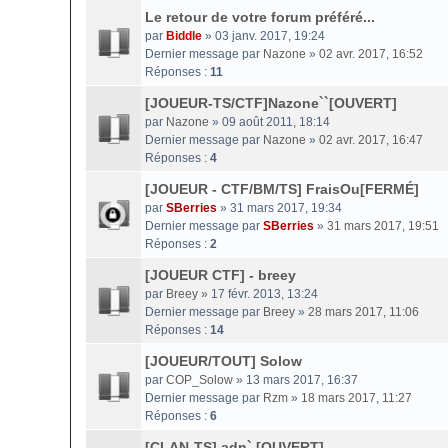
Le retour de votre forum préféré...
par
Biddle
» 03 janv. 2017, 19:24
Dernier message par
Nazone
»
02 avr. 2017, 16:52
Réponses :
11
[JOUEUR-TS/CTF]Nazone``[OUVERT]
par
Nazone
» 09 août 2011, 18:14
Dernier message par
Nazone
»
02 avr. 2017, 16:47
Réponses :
4
[JOUEUR - CTF/BM/TS] FraisOu[FERMÉ]
par
SBerries
» 31 mars 2017, 19:34
Dernier message par
SBerries
»
31 mars 2017, 19:51
Réponses :
2
[JOUEUR CTF] - breey
par
Breey
» 17 févr. 2013, 13:24
Dernier message par
Breey
»
28 mars 2017, 11:06
Réponses :
14
[JOUEUR/TOUT] Solow
par
COP_Solow
» 13 mars 2017, 16:37
Dernier message par
Rzm
»
18 mars 2017, 11:27
Réponses :
6
[CLAN-TS] adn` [OUVERT]