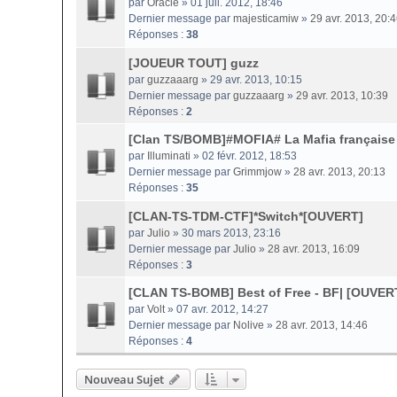
par
Oracle
» 01 juil. 2012, 18:46
Dernier message par
majesticamiw
»
29 avr. 2013, 20:
Réponses :
38
[JOUEUR TOUT] guzz
par
guzzaaarg
» 29 avr. 2013, 10:15
Dernier message par
guzzaaarg
»
29 avr. 2013, 10:39
Réponses :
2
[Clan TS/BOMB]#MOFIA# La Mafia français
par
Illuminati
» 02 févr. 2012, 18:53
Dernier message par
Grimmjow
»
28 avr. 2013, 20:13
Réponses :
35
[CLAN-TS-TDM-CTF]*Switch*[OUVERT]
par
Julio
» 30 mars 2013, 23:16
Dernier message par
Julio
»
28 avr. 2013, 16:09
Réponses :
3
[CLAN TS-BOMB] Best of Free - BF| [OUVER
par
Volt
» 07 avr. 2012, 14:27
Dernier message par
Nolive
»
28 avr. 2013, 14:46
Réponses :
4
Nouveau Sujet