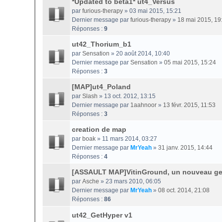
*Updated to beta1* ut4_Versus
par
furious-therapy
» 03 mai 2015, 15:21
Dernier message par
furious-therapy
»
18 mai 2015, 19
Réponses :
9
ut42_Thorium_b1
par
Sensation
» 20 août 2014, 10:40
Dernier message par
Sensation
»
05 mai 2015, 15:24
Réponses :
3
[MAP]ut4_Poland
par
Slash
» 13 oct. 2012, 13:15
Dernier message par
1aahnoor
»
13 févr. 2015, 11:53
Réponses :
3
creation de map
par
boak
» 11 mars 2014, 03:27
Dernier message par
MrYeah
»
31 janv. 2015, 14:44
Réponses :
4
[ASSAULT MAP]VitinGround, un nouveau ge
par
Asche
» 23 mars 2010, 06:05
Dernier message par
MrYeah
»
08 oct. 2014, 21:08
Réponses :
86
ut42_GetHyper v1