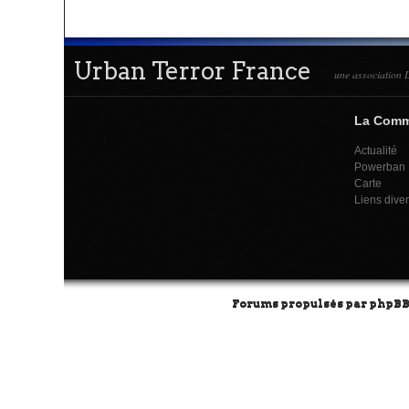
Urban Terror France
une association L
La Com
Actualité
Powerban
Carte
Liens dive
Forums propulsés par
phpB