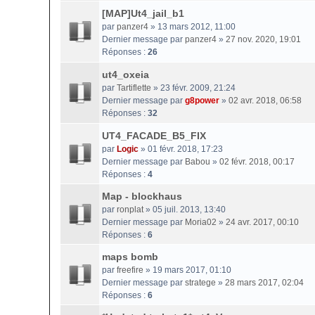
[MAP]Ut4_jail_b1
par
panzer4
» 13 mars 2012, 11:00
Dernier message par
panzer4
»
27 nov. 2020, 19:01
Réponses :
26
ut4_oxeia
par
Tartiflette
» 23 févr. 2009, 21:24
Dernier message par
g8power
»
02 avr. 2018, 06:58
Réponses :
32
UT4_FACADE_B5_FIX
par
Logic
» 01 févr. 2018, 17:23
Dernier message par
Babou
»
02 févr. 2018, 00:17
Réponses :
4
Map - blockhaus
par
ronplat
» 05 juil. 2013, 13:40
Dernier message par
Moria02
»
24 avr. 2017, 00:10
Réponses :
6
maps bomb
par
freefire
» 19 mars 2017, 01:10
Dernier message par
stratege
»
28 mars 2017, 02:04
Réponses :
6