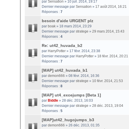
par
Sensation
» 10 juil. 2014, 19:17
Dernier message par
Sensation
»
17 août 2014, 16:21
Réponses :
7
besoin d'aide URGENT plz
par
boak
» 18 mars 2014, 23:29
Dernier message par
stratege
»
29 mars 2014, 15:43
Réponses :
4
Re: ut42_huvada_b2
par
HarryPotter
» 17 févr. 2014, 23:38
Dernier message par
HarryPotter
»
18 févr. 2014, 20:21
Réponses :
7
[MAP] ut42_huvada_b1
par
demon666
» 08 févr. 2014, 16:36
Dernier message par
stratege
»
10 févr. 2014, 21:53
Réponses :
8
[MAP] ut4_excejumps [Beta 1]
par
Biddle
» 28 déc. 2013, 16:03
Dernier message par
stratege
»
28 déc. 2013, 19:04
Réponses :
5
[MAP]ut42_hugojumps_b3
par
demon666
» 26 déc. 2013, 01:35