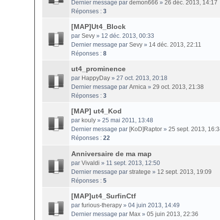
Dernier message par
demon666
»
26 déc. 2013, 14:17
Réponses :
3
[MAP]Ut4_Block
par
Sevy
» 12 déc. 2013, 00:33
Dernier message par
Sevy
»
14 déc. 2013, 22:11
Réponses :
8
ut4_prominence
par
HappyDay
» 27 oct. 2013, 20:18
Dernier message par
Arnica
»
29 oct. 2013, 21:38
Réponses :
3
[MAP] ut4_Kod
par
kouly
» 25 mai 2011, 13:48
Dernier message par
[KoD]Raptor
»
25 sept. 2013, 16:
Réponses :
22
Anniversaire de ma map
par
Vivaldi
» 11 sept. 2013, 12:50
Dernier message par
stratege
»
12 sept. 2013, 19:09
Réponses :
5
[MAP]ut4_SurfinCtf
par
furious-therapy
» 04 juin 2013, 14:49
Dernier message par
Max
»
05 juin 2013, 22:36