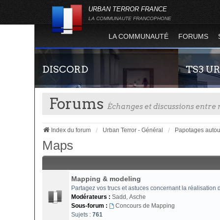
URBAN TERROR FRANCE
LA COMMUNAUTE FRANCOPHONE
LA COMMUNAUTÉ
FORUMS
DISCORD
TS3 U
Forums
Échanges et discussions entr
Index du forum
Urban Terror - Général
Papotages autou
Maps
Rejoignez-nous sur le discord Urban Terror
Envie de par
France !
communauté 
Mapping & modeling
vous vous se
Partagez vos trucs et astuces concernant la réalisation
Modérateurs :
Sadd
,
Asche
Sous-forum :
Concours de Mapping
Sujets :
761