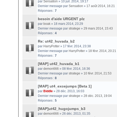
par
Sensation
» 10 juil. 2014, 19:17
Dernier message par
Sensation
»
17 août 2014, 16:21
Réponses :
7
besoin d'aide URGENT plz
par
boak
» 18 mars 2014, 23:29
Dernier message par
stratege
»
29 mars 2014, 15:43
Réponses :
4
Re: ut42_huvada_b2
par
HarryPotter
» 17 févr. 2014, 23:38
Dernier message par
HarryPotter
»
18 févr. 2014, 20:21
Réponses :
7
[MAP] ut42_huvada_b1
par
demon666
» 08 févr. 2014, 16:36
Dernier message par
stratege
»
10 févr. 2014, 21:53
Réponses :
8
[MAP] ut4_excejumps [Beta 1]
par
Biddle
» 28 déc. 2013, 16:03
Dernier message par
stratege
»
28 déc. 2013, 19:04
Réponses :
5
[MAP]ut42_hugojumps_b3
par
demon666
» 26 déc. 2013, 01:35