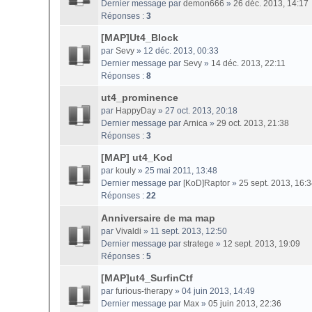
Dernier message par
demon666
»
26 déc. 2013, 14:17
Réponses :
3
[MAP]Ut4_Block
par
Sevy
» 12 déc. 2013, 00:33
Dernier message par
Sevy
»
14 déc. 2013, 22:11
Réponses :
8
ut4_prominence
par
HappyDay
» 27 oct. 2013, 20:18
Dernier message par
Arnica
»
29 oct. 2013, 21:38
Réponses :
3
[MAP] ut4_Kod
par
kouly
» 25 mai 2011, 13:48
Dernier message par
[KoD]Raptor
»
25 sept. 2013, 16:
Réponses :
22
Anniversaire de ma map
par
Vivaldi
» 11 sept. 2013, 12:50
Dernier message par
stratege
»
12 sept. 2013, 19:09
Réponses :
5
[MAP]ut4_SurfinCtf
par
furious-therapy
» 04 juin 2013, 14:49
Dernier message par
Max
»
05 juin 2013, 22:36