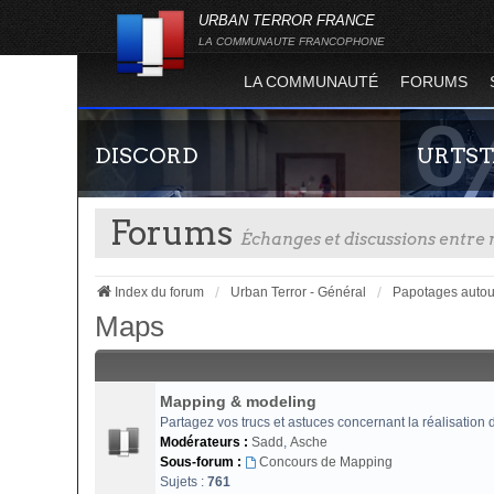
URBAN TERROR FRANCE
LA COMMUNAUTE FRANCOPHONE
LA COMMUNAUTÉ
FORUMS
DISCORD
URTST
Forums
Échanges et discussions entr
Index du forum
Urban Terror - Général
Papotages autou
Maps
Rejoignez-nous sur le discord Urban Terror
Statistiques
France !
totalité des
Mapping & modeling
l'évolution
Partagez vos trucs et astuces concernant la réalisation
Terror !
Modérateurs :
Sadd
,
Asche
Sous-forum :
Concours de Mapping
Sujets :
761