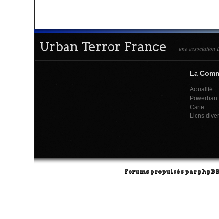
Urban Terror France
une association L
La Com
Actualité
Powerban
Carte
Liens dive
Forums propulsés par
phpB