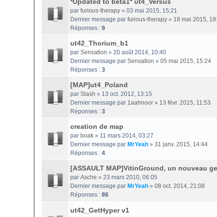
*Updated to beta1* ut4_Versus
par
furious-therapy
» 03 mai 2015, 15:21
Dernier message par
furious-therapy
»
18 mai 2015, 19
Réponses :
9
ut42_Thorium_b1
par
Sensation
» 20 août 2014, 10:40
Dernier message par
Sensation
»
05 mai 2015, 15:24
Réponses :
3
[MAP]ut4_Poland
par
Slash
» 13 oct. 2012, 13:15
Dernier message par
1aahnoor
»
13 févr. 2015, 11:53
Réponses :
3
creation de map
par
boak
» 11 mars 2014, 03:27
Dernier message par
MrYeah
»
31 janv. 2015, 14:44
Réponses :
4
[ASSAULT MAP]VitinGround, un nouveau ge
par
Asche
» 23 mars 2010, 06:05
Dernier message par
MrYeah
»
08 oct. 2014, 21:08
Réponses :
86
ut42_GetHyper v1