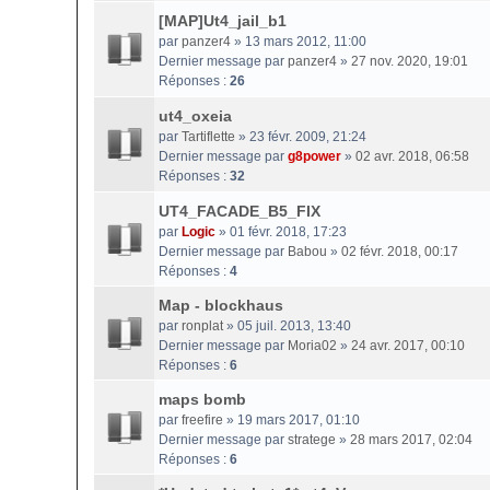
[MAP]Ut4_jail_b1
par
panzer4
» 13 mars 2012, 11:00
Dernier message par
panzer4
»
27 nov. 2020, 19:01
Réponses :
26
ut4_oxeia
par
Tartiflette
» 23 févr. 2009, 21:24
Dernier message par
g8power
»
02 avr. 2018, 06:58
Réponses :
32
UT4_FACADE_B5_FIX
par
Logic
» 01 févr. 2018, 17:23
Dernier message par
Babou
»
02 févr. 2018, 00:17
Réponses :
4
Map - blockhaus
par
ronplat
» 05 juil. 2013, 13:40
Dernier message par
Moria02
»
24 avr. 2017, 00:10
Réponses :
6
maps bomb
par
freefire
» 19 mars 2017, 01:10
Dernier message par
stratege
»
28 mars 2017, 02:04
Réponses :
6