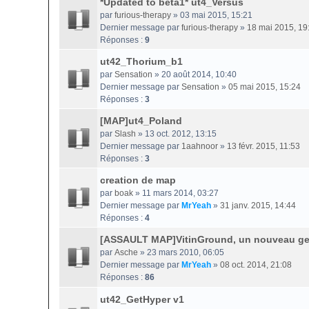
*Updated to beta1* ut4_Versus
par
furious-therapy
» 03 mai 2015, 15:21
Dernier message par
furious-therapy
»
18 mai 2015, 19
Réponses :
9
ut42_Thorium_b1
par
Sensation
» 20 août 2014, 10:40
Dernier message par
Sensation
»
05 mai 2015, 15:24
Réponses :
3
[MAP]ut4_Poland
par
Slash
» 13 oct. 2012, 13:15
Dernier message par
1aahnoor
»
13 févr. 2015, 11:53
Réponses :
3
creation de map
par
boak
» 11 mars 2014, 03:27
Dernier message par
MrYeah
»
31 janv. 2015, 14:44
Réponses :
4
[ASSAULT MAP]VitinGround, un nouveau ge
par
Asche
» 23 mars 2010, 06:05
Dernier message par
MrYeah
»
08 oct. 2014, 21:08
Réponses :
86
ut42_GetHyper v1