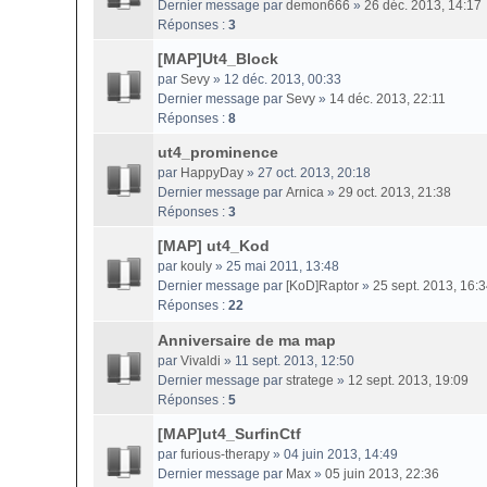
Dernier message par
demon666
»
26 déc. 2013, 14:17
Réponses :
3
[MAP]Ut4_Block
par
Sevy
» 12 déc. 2013, 00:33
Dernier message par
Sevy
»
14 déc. 2013, 22:11
Réponses :
8
ut4_prominence
par
HappyDay
» 27 oct. 2013, 20:18
Dernier message par
Arnica
»
29 oct. 2013, 21:38
Réponses :
3
[MAP] ut4_Kod
par
kouly
» 25 mai 2011, 13:48
Dernier message par
[KoD]Raptor
»
25 sept. 2013, 16:
Réponses :
22
Anniversaire de ma map
par
Vivaldi
» 11 sept. 2013, 12:50
Dernier message par
stratege
»
12 sept. 2013, 19:09
Réponses :
5
[MAP]ut4_SurfinCtf
par
furious-therapy
» 04 juin 2013, 14:49
Dernier message par
Max
»
05 juin 2013, 22:36