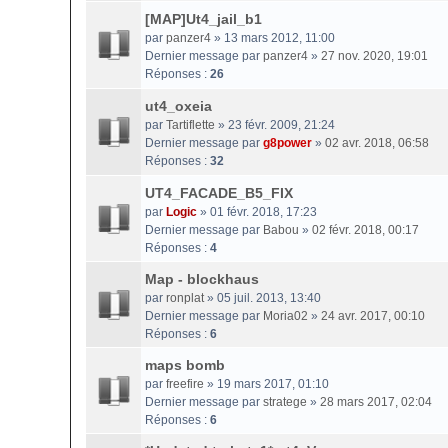
[MAP]Ut4_jail_b1
par
panzer4
» 13 mars 2012, 11:00
Dernier message par
panzer4
»
27 nov. 2020, 19:01
Réponses :
26
ut4_oxeia
par
Tartiflette
» 23 févr. 2009, 21:24
Dernier message par
g8power
»
02 avr. 2018, 06:58
Réponses :
32
UT4_FACADE_B5_FIX
par
Logic
» 01 févr. 2018, 17:23
Dernier message par
Babou
»
02 févr. 2018, 00:17
Réponses :
4
Map - blockhaus
par
ronplat
» 05 juil. 2013, 13:40
Dernier message par
Moria02
»
24 avr. 2017, 00:10
Réponses :
6
maps bomb
par
freefire
» 19 mars 2017, 01:10
Dernier message par
stratege
»
28 mars 2017, 02:04
Réponses :
6