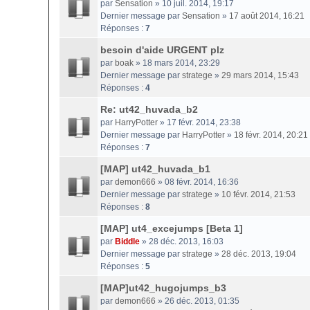
par
Sensation
» 10 juil. 2014, 19:17
Dernier message par
Sensation
»
17 août 2014, 16:21
Réponses :
7
besoin d'aide URGENT plz
par
boak
» 18 mars 2014, 23:29
Dernier message par
stratege
»
29 mars 2014, 15:43
Réponses :
4
Re: ut42_huvada_b2
par
HarryPotter
» 17 févr. 2014, 23:38
Dernier message par
HarryPotter
»
18 févr. 2014, 20:21
Réponses :
7
[MAP] ut42_huvada_b1
par
demon666
» 08 févr. 2014, 16:36
Dernier message par
stratege
»
10 févr. 2014, 21:53
Réponses :
8
[MAP] ut4_excejumps [Beta 1]
par
Biddle
» 28 déc. 2013, 16:03
Dernier message par
stratege
»
28 déc. 2013, 19:04
Réponses :
5
[MAP]ut42_hugojumps_b3
par
demon666
» 26 déc. 2013, 01:35