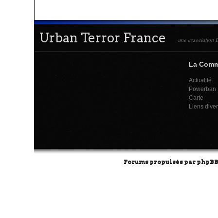
Urban Terror France
une association L
La Com
Actualité
Powerban
Carte
Liens dive
Forums propulsés par
phpB