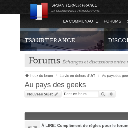
URBAN TERROR FRANCE
LA COMMUNAUTE FRANCOPHONE
LA COMMUNAUTÉ
FORUMS
TS3 URT FRANCE
DISCO
Forums
Échanges et discussions entr
Index du forum
La vie en-dehors d'UrT
Au pays des gee
Au pays des geeks
Rechercher
Recherc
Nouveau Sujet
Envie de parler avec les autres membres de la
Rejoignez-n
communauté ? Alors venez vous connecter,
France !
vous vous sentirez moins seul !
À LIRE: Complément de règles pour le foru