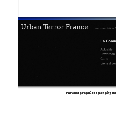
Urban Terror France
une association L
La Com
Actualité
Powerban
Carte
Liens dive
Forums propulsés par
phpB