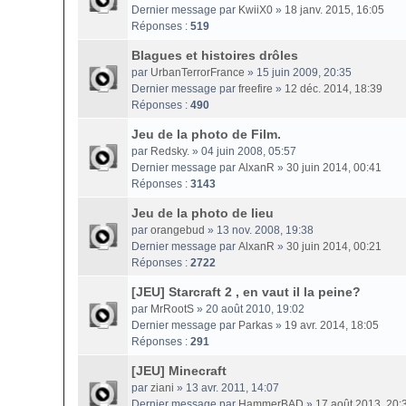
Dernier message par
KwiiX0
»
18 janv. 2015, 16:05
Réponses :
519
Blagues et histoires drôles
par
UrbanTerrorFrance
» 15 juin 2009, 20:35
Dernier message par
freefire
»
12 déc. 2014, 18:39
Réponses :
490
Jeu de la photo de Film.
par
Redsky.
» 04 juin 2008, 05:57
Dernier message par
AlxanR
»
30 juin 2014, 00:41
Réponses :
3143
Jeu de la photo de lieu
par
orangebud
» 13 nov. 2008, 19:38
Dernier message par
AlxanR
»
30 juin 2014, 00:21
Réponses :
2722
[JEU] Starcraft 2 , en vaut il la peine?
par
MrRootS
» 20 août 2010, 19:02
Dernier message par
Parkas
»
19 avr. 2014, 18:05
Réponses :
291
[JEU] Minecraft
par
ziani
» 13 avr. 2011, 14:07
Dernier message par
HammerBAD
»
17 août 2013, 20: