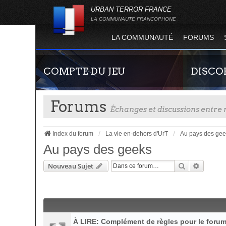
URBAN TERROR FRANCE
LA COMMUNAUTE FRANCOPHONE
LA COMMUNAUTÉ
FORUMS
COMPTE DU JEU
DISCO
Forums
Échanges et discussions entr
Index du forum
La vie en-dehors d'UrT
Au pays des gee
Au pays des geeks
Rechercher
Recherc
Nouveau Sujet
Guide rapide concernant l'inscription sur le
Rejoignez-n
site officiel du jeu. Créez ainsi votre compte
France !
joueur qui permet d'être authentifié sur les
serveurs de jeu de la 4.2 !
À LIRE: Complément de règles pour le foru