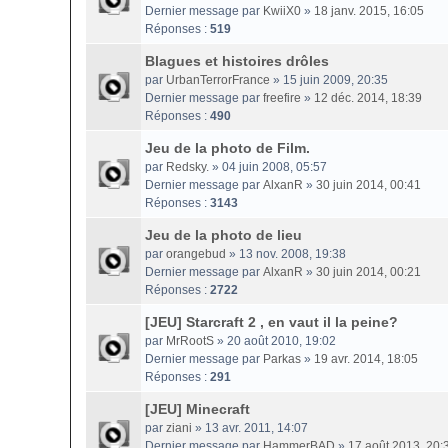
Dernier message par
KwiiX0
»
18 janv. 2015, 16:05
Réponses :
519
Blagues et histoires drôles
par
UrbanTerrorFrance
» 15 juin 2009, 20:35
Dernier message par
freefire
»
12 déc. 2014, 18:39
Réponses :
490
Jeu de la photo de Film.
par
Redsky.
» 04 juin 2008, 05:57
Dernier message par
AlxanR
»
30 juin 2014, 00:41
Réponses :
3143
Jeu de la photo de lieu
par
orangebud
» 13 nov. 2008, 19:38
Dernier message par
AlxanR
»
30 juin 2014, 00:21
Réponses :
2722
[JEU] Starcraft 2 , en vaut il la peine?
par
MrRootS
» 20 août 2010, 19:02
Dernier message par
Parkas
»
19 avr. 2014, 18:05
Réponses :
291
[JEU] Minecraft
par
ziani
» 13 avr. 2011, 14:07
Dernier message par
HammerBAD
»
17 août 2013, 20: