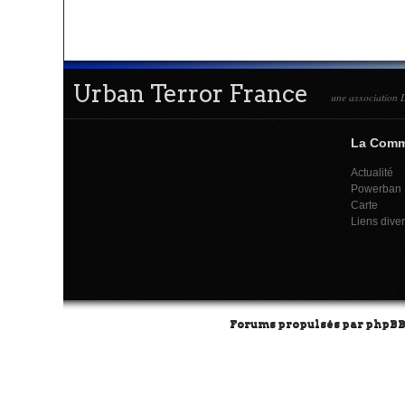
Urban Terror France
une association L
La Com
Actualité
Powerban
Carte
Liens dive
Forums propulsés par
phpB