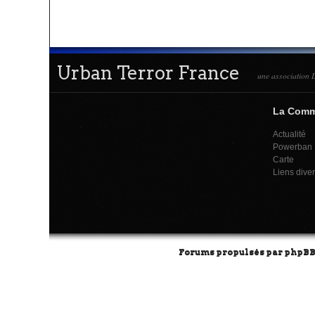
Urban Terror France
une association L
La Com
Actualité
Powerban
Carte
Liens dive
Forums propulsés par
phpB