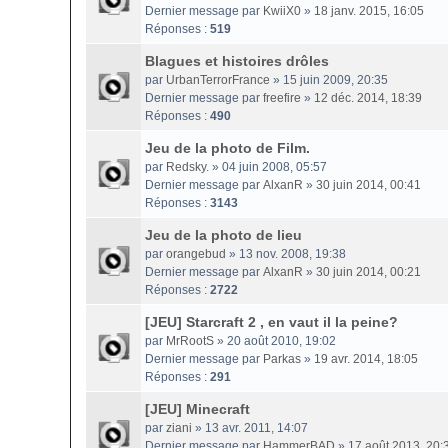
Dernier message par
KwiiX0
»
18 janv. 2015, 16:05
Réponses :
519
Blagues et histoires drôles
par
UrbanTerrorFrance
» 15 juin 2009, 20:35
Dernier message par
freefire
»
12 déc. 2014, 18:39
Réponses :
490
Jeu de la photo de Film.
par
Redsky.
» 04 juin 2008, 05:57
Dernier message par
AlxanR
»
30 juin 2014, 00:41
Réponses :
3143
Jeu de la photo de lieu
par
orangebud
» 13 nov. 2008, 19:38
Dernier message par
AlxanR
»
30 juin 2014, 00:21
Réponses :
2722
[JEU] Starcraft 2 , en vaut il la peine?
par
MrRootS
» 20 août 2010, 19:02
Dernier message par
Parkas
»
19 avr. 2014, 18:05
Réponses :
291
[JEU] Minecraft
par
ziani
» 13 avr. 2011, 14:07
Dernier message par
HammerBAD
»
17 août 2013, 20: