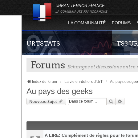
URBAN TERROR FRANCE
LA COMMUNAUTE FRANCOPHONE
LA COMMUNAUTÉ
FORUMS
URTSTATS
TS3 U
Forums
Échanges et discussions entr
Index du forum
La vie en-dehors d'UrT
Au pays des gee
Au pays des geeks
Rechercher
Recherc
Nouveau Sujet
Statistiques globales et en temps réel de la
Envie de par
totalité des serveurs d'Urban Terror. Suivez
communauté 
l'évolution du nombre de joueurs sur Urban
vous vous se
Terror !
À LIRE: Complément de règles pour le foru