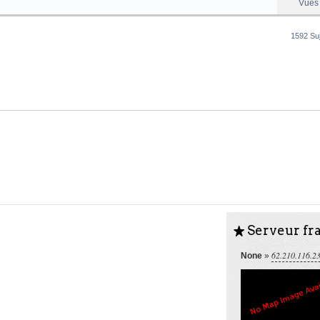
Vues
1592 Su
Serveur fra
S
62.210.116.2
None
»