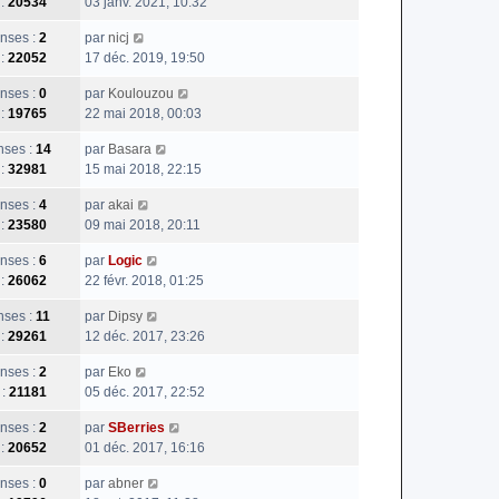
 :
20534
03 janv. 2021, 10:32
nses :
2
par
nicj
 :
22052
17 déc. 2019, 19:50
nses :
0
par
Koulouzou
 :
19765
22 mai 2018, 00:03
ses :
14
par
Basara
 :
32981
15 mai 2018, 22:15
nses :
4
par
akai
 :
23580
09 mai 2018, 20:11
nses :
6
par
Logic
 :
26062
22 févr. 2018, 01:25
ses :
11
par
Dipsy
 :
29261
12 déc. 2017, 23:26
nses :
2
par
Eko
 :
21181
05 déc. 2017, 22:52
nses :
2
par
SBerries
 :
20652
01 déc. 2017, 16:16
nses :
0
par
abner