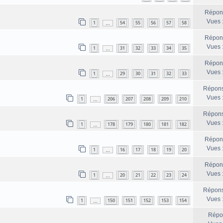
Répon
Vues 
1
54
55
56
57
58
…
Répon
Vues 
1
31
32
33
34
35
…
Répon
Vues 
1
29
30
31
32
33
…
Répons
Vues 
1
206
207
208
209
210
…
Répons
Vues 
1
178
179
180
181
182
…
Répon
Vues 
1
16
17
18
19
20
…
Répon
Vues 
1
20
21
22
23
24
…
Répons
Vues 
1
150
151
152
153
154
…
Répo