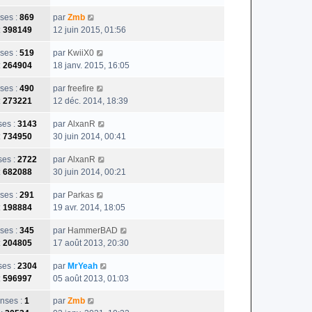
ses :
869
par
Zmb
:
398149
12 juin 2015, 01:56
ses :
519
par
KwiiX0
:
264904
18 janv. 2015, 16:05
ses :
490
par
freefire
:
273221
12 déc. 2014, 18:39
es :
3143
par
AlxanR
:
734950
30 juin 2014, 00:41
es :
2722
par
AlxanR
:
682088
30 juin 2014, 00:21
ses :
291
par
Parkas
:
198884
19 avr. 2014, 18:05
ses :
345
par
HammerBAD
:
204805
17 août 2013, 20:30
es :
2304
par
MrYeah
:
596997
05 août 2013, 01:03
nses :
1
par
Zmb