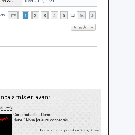
 :
19796
18 oct. 2017, 11:28
Page
1
Sur
64
1
2
3
4
5
64
Suivante
jets
…
Aller À
nçais mis en avant
36:27964
Carte actuelle : None
None / None joueurs connectés
Dernière mise à jour : il y a 6 ans, 3 mois