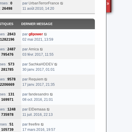
nses :
0
par
UrbanTerrorFrance
TS3
 :
26498
11 août 2010, 14:20
STIQUES
DERNIER MESSAGE
es :
2843
par
g8power
1282196
02 mai 2021, 13:59
es :
2487
par
Arnica
:
795476
03 févr. 2017, 11:55
ses :
573
par
SachkaHDDEV
:
281785
30 janv. 2017, 01:01
es :
9578
par
Requiem
2206669
17 janv. 2017, 21:35
ses :
131
par
fandesandro
:
169971
08 oct. 2016, 21:01
es :
1248
par
ElDemaaa
:
735978
11 juil. 2016, 22:13
ses :
51
par
freefire
:
105739
17 mars 2016, 19:57