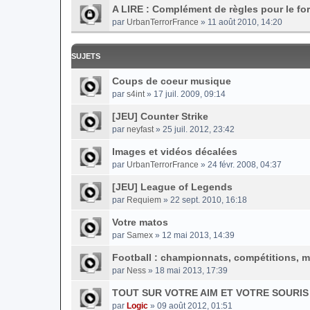
A LIRE : Complément de règles pour le fo
par
UrbanTerrorFrance
» 11 août 2010, 14:20
SUJETS
Coups de coeur musique
par
s4int
» 17 juil. 2009, 09:14
[JEU] Counter Strike
par
neyfast
» 25 juil. 2012, 23:42
Images et vidéos décalées
par
UrbanTerrorFrance
» 24 févr. 2008, 04:37
[JEU] League of Legends
par
Requiem
» 22 sept. 2010, 16:18
Votre matos
par
Samex
» 12 mai 2013, 14:39
Football : championnats, compétitions, me
par
Ness
» 18 mai 2013, 17:39
TOUT SUR VOTRE AIM ET VOTRE SOURIS 
par
Logic
» 09 août 2012, 01:51