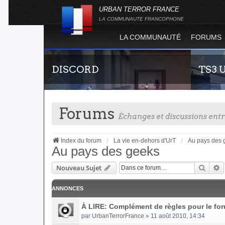
URBAN TERROR FRANCE
LA COMMUNAUTE FRANCOPHONE
LA COMMUNAUTÉ
FORUMS
DISCORD
TS3 
Forums
Échanges et discussions en
Index du forum
La vie en-dehors d'UrT
Au pays des 
Au pays des geeks
Reche
R
Nouveau Sujet
Rejoignez-nous sur le discord Urban Terror
Envie de 
France !
communau
vous vous 
ANNONCES
À LIRE: Complément de règles pour le fo
par
UrbanTerrorFrance
» 11 août 2010, 14:34