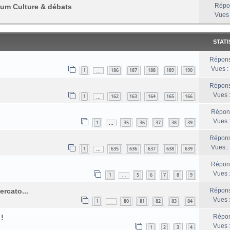
Répo
rum Culture & débats
Vues
STATI
Répons
Vues :
1
186
187
188
189
190
…
Répons
Vues 
1
162
163
164
165
166
…
Répon
Vues 
1
35
36
37
38
39
…
Répons
Vues :
1
635
636
637
638
639
…
Répon
Vues 
1
5
6
7
8
9
…
rcato...
Répons
Vues 
1
80
81
82
83
84
…
!
Répon
Vues 
1
2
3
4