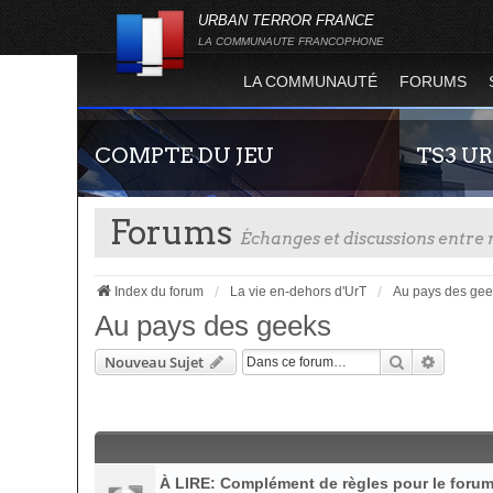
URBAN TERROR FRANCE
LA COMMUNAUTE FRANCOPHONE
LA COMMUNAUTÉ
FORUMS
COMPTE DU JEU
TS3 U
Forums
Échanges et discussions entr
Index du forum
La vie en-dehors d'UrT
Au pays des gee
Au pays des geeks
Rechercher
Recherc
Nouveau Sujet
Guide rapide concernant l'inscription sur le
Envie de par
site officiel du jeu. Créez ainsi votre compte
communauté 
joueur qui permet d'être authentifié sur les
vous vous se
serveurs de jeu de la 4.2 !
À LIRE: Complément de règles pour le foru