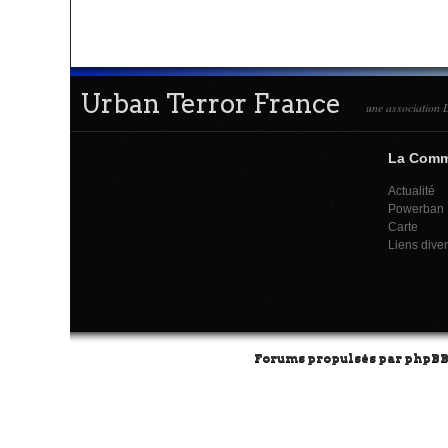
Urban Terror France
une association L
La Com
Actualité
Powerban
Carte
Liens dive
Forums propulsés par
phpB