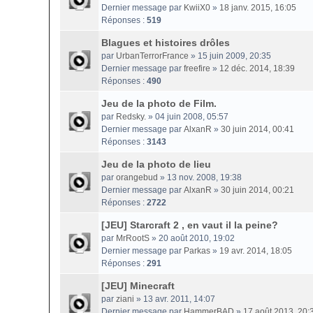
Dernier message par
KwiiX0
»
18 janv. 2015, 16:05
Réponses :
519
Blagues et histoires drôles
par
UrbanTerrorFrance
» 15 juin 2009, 20:35
Dernier message par
freefire
»
12 déc. 2014, 18:39
Réponses :
490
Jeu de la photo de Film.
par
Redsky.
» 04 juin 2008, 05:57
Dernier message par
AlxanR
»
30 juin 2014, 00:41
Réponses :
3143
Jeu de la photo de lieu
par
orangebud
» 13 nov. 2008, 19:38
Dernier message par
AlxanR
»
30 juin 2014, 00:21
Réponses :
2722
[JEU] Starcraft 2 , en vaut il la peine?
par
MrRootS
» 20 août 2010, 19:02
Dernier message par
Parkas
»
19 avr. 2014, 18:05
Réponses :
291
[JEU] Minecraft
par
ziani
» 13 avr. 2011, 14:07
Dernier message par
HammerBAD
»
17 août 2013, 20: