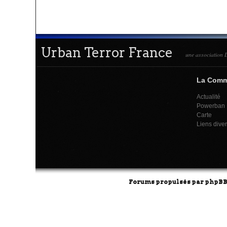
Urban Terror France
une association L
La Com
Actualité
Powerban
Carte
Liens dive
Forums propulsés par
phpB