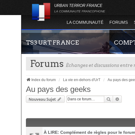
URBAN TERROR FRANCE
LA COMMUNAUTE FRANCOPHONE
LA COMMUNAUTÉ
FORUMS
TS3 URT FRANCE
COMPT
Forums
Échanges et discussions entr
Index du forum
La vie en-dehors d'UrT
Au pays des gee
Au pays des geeks
Rechercher
Recherc
Nouveau Sujet
Envie de parler avec les autres membres de la
Guide rapide
communauté ? Alors venez vous connecter,
site officie
vous vous sentirez moins seul !
joueur qui p
serveurs de j
À LIRE: Complément de règles pour le foru