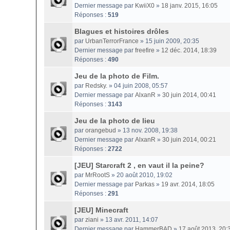
Dernier message par
KwiiX0
»
18 janv. 2015, 16:05
Réponses :
519
Blagues et histoires drôles
par
UrbanTerrorFrance
» 15 juin 2009, 20:35
Dernier message par
freefire
»
12 déc. 2014, 18:39
Réponses :
490
Jeu de la photo de Film.
par
Redsky.
» 04 juin 2008, 05:57
Dernier message par
AlxanR
»
30 juin 2014, 00:41
Réponses :
3143
Jeu de la photo de lieu
par
orangebud
» 13 nov. 2008, 19:38
Dernier message par
AlxanR
»
30 juin 2014, 00:21
Réponses :
2722
[JEU] Starcraft 2 , en vaut il la peine?
par
MrRootS
» 20 août 2010, 19:02
Dernier message par
Parkas
»
19 avr. 2014, 18:05
Réponses :
291
[JEU] Minecraft
par
ziani
» 13 avr. 2011, 14:07
Dernier message par
HammerBAD
»
17 août 2013, 20: