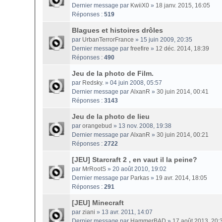
Dernier message par
KwiiX0
»
18 janv. 2015, 16:05
Réponses :
519
Blagues et histoires drôles
par
UrbanTerrorFrance
» 15 juin 2009, 20:35
Dernier message par
freefire
»
12 déc. 2014, 18:39
Réponses :
490
Jeu de la photo de Film.
par
Redsky.
» 04 juin 2008, 05:57
Dernier message par
AlxanR
»
30 juin 2014, 00:41
Réponses :
3143
Jeu de la photo de lieu
par
orangebud
» 13 nov. 2008, 19:38
Dernier message par
AlxanR
»
30 juin 2014, 00:21
Réponses :
2722
[JEU] Starcraft 2 , en vaut il la peine?
par
MrRootS
» 20 août 2010, 19:02
Dernier message par
Parkas
»
19 avr. 2014, 18:05
Réponses :
291
[JEU] Minecraft
par
ziani
» 13 avr. 2011, 14:07
Dernier message par
HammerBAD
»
17 août 2013, 20: