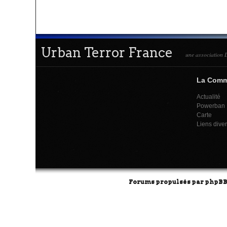
Urban Terror France
une association L
La Com
Actualité
Powerban
Carte
Liens dive
Forums propulsés par
phpB