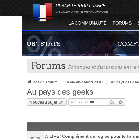
URBAN TERROR FRANCE
LA COMMUNAUTE FRANCOPHONE
LA COMMUNAUTÉ
FORUMS
URTSTATS
COMPT
Forums
Échanges et discussions entr
Index du forum
La vie en-dehors d'UrT
Au pays des gee
Au pays des geeks
Rechercher
Recherc
Nouveau Sujet
Statistiques globales et en temps réel de la
Guide rapide
totalité des serveurs d'Urban Terror. Suivez
site officie
l'évolution du nombre de joueurs sur Urban
joueur qui p
Terror !
serveurs de j
À LIRE: Complément de règles pour le foru