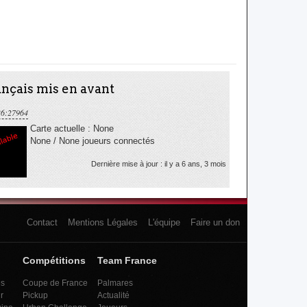
nçais mis en avant
36:27964
Carte actuelle : None
None / None joueurs connectés
Dernière mise à jour : il y a 6 ans, 3 mois
Contact
Mentions Légales
L'équipe
Faire un don
Compétitions
Team France
es
Coupe de France
Palmares
r
Pickup
Actualité