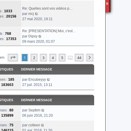
r
TS3
l
Re: Quelles sont vos vidéos p…
s :
1033
e
V
par
nicj
es :
20156
d
o
27 mai 2020, 19:11
e
i
r
r
Re: [PRESENTATION] Moi, c'est…
ts :
768
n
l
V
par
Dipsy
es :
17353
i
e
o
09 mars 2020, 01:07
e
d
i
r
e
r
m
r
Page
1
Sur
44
1
2
l
3
4
5
44
Suivante
jets
…
e
n
e
s
i
d
STIQUES
DERNIER MESSAGE
s
e
e
a
r
r
ses :
185
par
Encubeyyy
g
m
n
:
183603
27 juil. 2015, 13:11
e
e
i
s
e
s
r
STIQUES
DERNIER MESSAGE
a
m
g
e
ses :
80
par
Septiim
e
s
:
135899
06 juin 2016, 21:20
s
ses :
75
par
colteen
a
:
146215
01 avr. 2016, 11:20
g