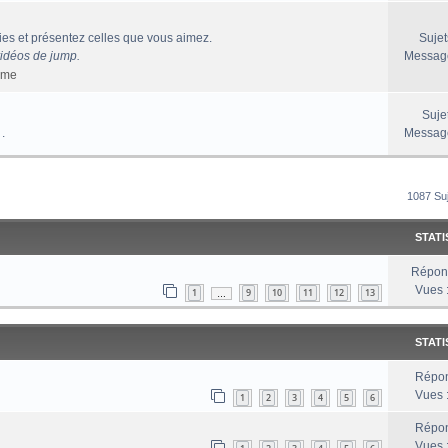
es et présentez celles que vous aimez.
Sujet
vidéos de jump.
Messag
sme
Suje
 .
Messag
rcher
echerche Avancée
1087 Su
STATI
Répon
Vues 
1
9
10
11
12
13
…
STATI
Répon
Vues 
1
2
3
4
5
6
Répon
Vues 