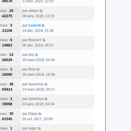
 :
49570
13 févr. 2020, 22:55
ses :
20
par
mrboo
 :
42275
06 janv. 2020, 13:15
nses :
5
par
Leetchi
 :
21106
14 déc. 2019, 01:36
nses :
0
par
RonneY
 :
14883
05 déc. 2019, 05:57
ses :
12
par
bnz
 :
26029
29 mars 2018, 04:48
nses :
1
par
Rzm
 :
16580
26 mars 2018, 18:38
ses :
36
par
Samchun
 :
65914
14 mars 2018, 05:17
nses :
3
par
Samchun
 :
19098
03 janv. 2018, 04:34
ses :
35
par
Dipsy
 :
61545
16 oct. 2017, 20:09
nses :
1
par
rogor