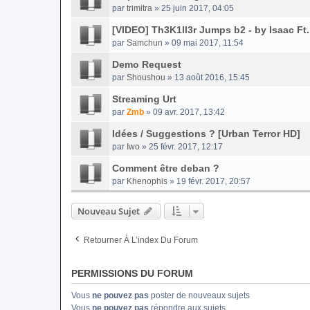
par
trimitra
» 25 juin 2017, 04:05
[VIDEO] Th3K1ll3r Jumps b2 - by Isaac Ft.
par
Samchun
» 09 mai 2017, 11:54
Demo Request
par
Shoushou
» 13 août 2016, 15:45
Streaming Urt
par
Zmb
» 09 avr. 2017, 13:42
Idées / Suggestions ? [Urban Terror HD]
par
Iwo
» 25 févr. 2017, 12:17
Comment être deban ?
par
Khenophis
» 19 févr. 2017, 20:57
Nouveau Sujet
Retourner À L’index Du Forum
PERMISSIONS DU FORUM
Vous
ne pouvez pas
poster de nouveaux sujets
Vous
ne pouvez pas
répondre aux sujets