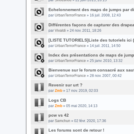
par
Shoushou
» 22 juin 2013, 20:15
Echelonnement des maps de jumps par diff
par
UrbanTerrorFrance
» 16 juil. 2008, 12:43
Différentes façons de capturer des drape
par
Vivaldi
» 24 nov. 2011, 18:26
[LISTE TUTORIELS]Liste des tutoriels ici 
par
UrbanTerrorFrance
» 14 juil. 2011, 14:50
Index des présentations de maps de jump
par
UrbanTerrorFrance
» 25 janv. 2010, 13:32
Bienvenue sur le forum consacré aux sau
par
UrbanTerrorFrance
» 28 nov. 2007, 00:42
Revenir sur urt ?
par
Zmb
» 17 nov. 2019, 02:03
Logs CB
par
Zmb
» 05 mai 2020, 14:13
pcw vs 42
par
Samchun
» 02 févr. 2020, 17:36
Les forums sont de retour !