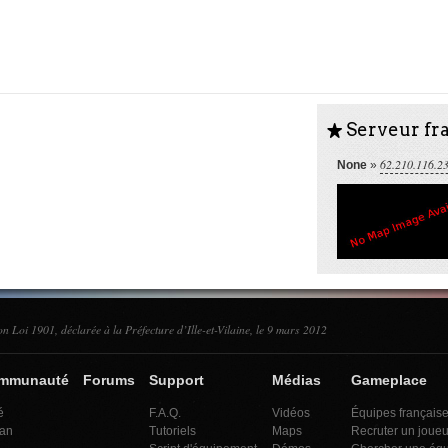
Serveur fra
S
62.210.116.2
None
»
on Loi 1901, déclarée à la Préfecture d’Ille-et-Vilaine, le 9 mars 2012
ommunauté
Forums
Support
Médias
Gameplace
é
F.A.Q.
Vidéos
Équipes français
an
Tutoriels
Maps
Recruter un joueu