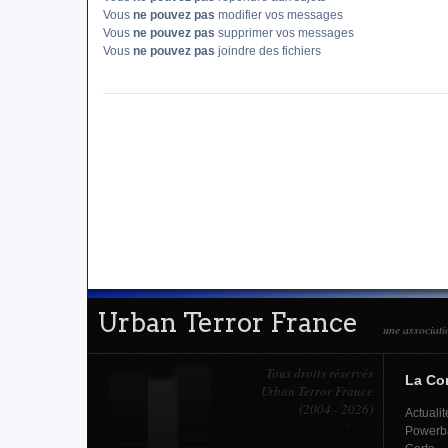
Vous
ne pouvez pas
modifier vos messages
Vous
ne pouvez pas
supprimer vos messages
Vous
ne pouvez pas
joindre des fichiers
Urban Terror France
une associati
Tous droits réservés
La C
Urban Terror France
(2004 - 2026)
Actualit
Powerb