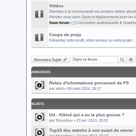
Vidéos
Dévoilez à la communauté vos propres vidéos abouti
Rendez-vous dans
Sauts et déplacements
pour les 
Sous-forum :
Conception audiovisuelle & Graphi
Coups de projo
Présentez votre profil, votre serveur ou votre projet ...
Reche
R
Nouveau Sujet
ANNONCES
Relais d'informations provenant de FS
par
s4int
» 09 mars 2014, 16:17
SUJETS
Urt - Kikicé qui a eu la plus grosse ?
par
Shoushou
» 23 avr. 2013, 20:02
Top10 des matchs à voir avant de crever