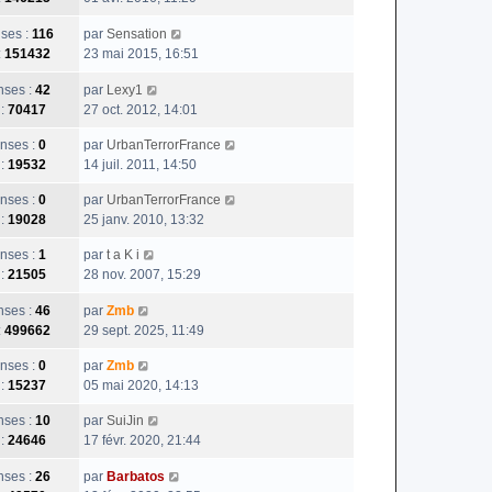
e
ses :
116
par
Sensation
:
151432
23 mai 2015, 16:51
ses :
42
par
Lexy1
 :
70417
27 oct. 2012, 14:01
nses :
0
par
UrbanTerrorFrance
 :
19532
14 juil. 2011, 14:50
nses :
0
par
UrbanTerrorFrance
 :
19028
25 janv. 2010, 13:32
nses :
1
par
t a K i
 :
21505
28 nov. 2007, 15:29
ses :
46
par
Zmb
:
499662
29 sept. 2025, 11:49
nses :
0
par
Zmb
 :
15237
05 mai 2020, 14:13
ses :
10
par
SuiJin
 :
24646
17 févr. 2020, 21:44
ses :
26
par
Barbatos