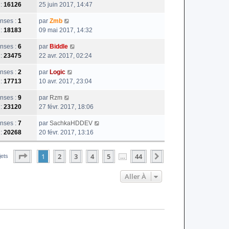
 :
16126
25 juin 2017, 14:47
nses :
1
par
Zmb
 :
18183
09 mai 2017, 14:32
nses :
6
par
Biddle
 :
23475
22 avr. 2017, 02:24
nses :
2
par
Logic
 :
17713
10 avr. 2017, 23:04
nses :
9
par
Rzm
 :
23120
27 févr. 2017, 18:06
nses :
7
par
SachkaHDDEV
 :
20268
20 févr. 2017, 13:16
Page
1
Sur
44
1
2
3
4
5
44
Suivante
jets
…
Aller À