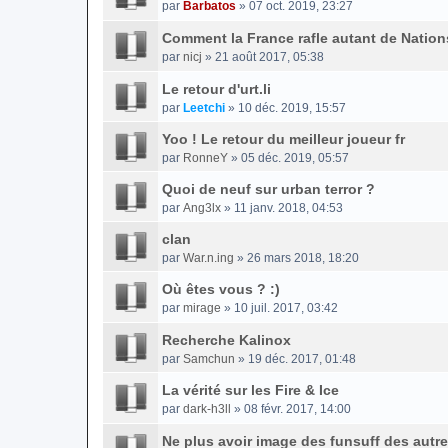
par
Barbatos
» 07 oct. 2019, 23:27
Comment la France rafle autant de Natio
par
nicj
» 21 août 2017, 05:38
Le retour d'urt.li
par
Leetchi
» 10 déc. 2019, 15:57
Yoo ! Le retour du meilleur joueur fr
par
RonneY
» 05 déc. 2019, 05:57
Quoi de neuf sur urban terror ?
par
Ang3lx
» 11 janv. 2018, 04:53
clan
par
War.n.ing
» 26 mars 2018, 18:20
Où êtes vous ? :)
par
mirage
» 10 juil. 2017, 03:42
Recherche Kalinox
par
Samchun
» 19 déc. 2017, 01:48
La vérité sur les Fire & Ice
par
dark-h3ll
» 08 févr. 2017, 14:00
Ne plus avoir image des funsuff des autr