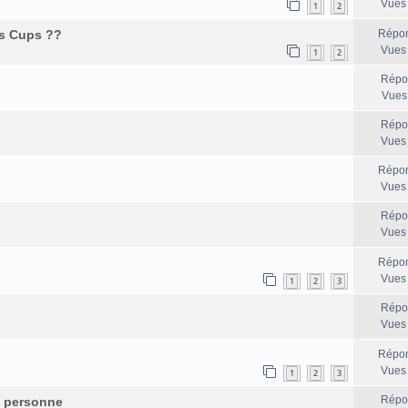
Vues
1
2
ns Cups ??
Répon
Vues
1
2
Répo
Vues
Répo
Vues
Répon
Vues
Répo
Vues
Répon
Vues
1
2
3
Répo
Vues
Répon
Vues
1
2
3
Répo
e personne