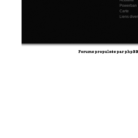
Powerban
Carte
Liens dive
Forums propulsés par
phpB