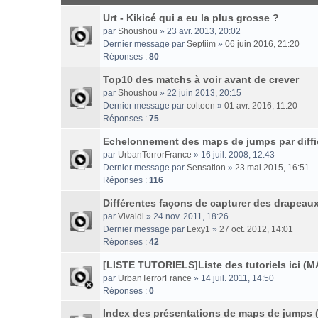
Urt - Kikicé qui a eu la plus grosse ?
par
Shoushou
» 23 avr. 2013, 20:02
Dernier message par
Septiim
»
06 juin 2016, 21:20
Réponses :
80
Top10 des matchs à voir avant de crever
par
Shoushou
» 22 juin 2013, 20:15
Dernier message par
colteen
»
01 avr. 2016, 11:20
Réponses :
75
Echelonnement des maps de jumps par diffic
par
UrbanTerrorFrance
» 16 juil. 2008, 12:43
Dernier message par
Sensation
»
23 mai 2015, 16:51
Réponses :
116
Différentes façons de capturer des drapeaux
par
Vivaldi
» 24 nov. 2011, 18:26
Dernier message par
Lexy1
»
27 oct. 2012, 14:01
Réponses :
42
[LISTE TUTORIELS]Liste des tutoriels ici (MA
par
UrbanTerrorFrance
» 14 juil. 2011, 14:50
Réponses :
0
Index des présentations de maps de jumps (