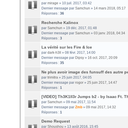
par
mirage
» 10 juil. 2017, 03:42
Dernier message par
Samchun
»
14 mars 2018, 05:17
Réponses :
36
Recherche Kalinox
par
Samchun
» 19 déc. 2017, 01:48
Dernier message par
Samchun
»
03 janv. 2018, 04:34
Réponses :
3
La vérité sur les Fire & Ice
par
dark-h3ll
» 08 févr. 2017, 14:00
Dernier message par
Dipsy
»
16 oct. 2017, 20:09
Réponses :
35
Ne plus avoir image des funsuff des autre 
par
trimitra
» 25 juin 2017, 04:05
Dernier message par
rogor
»
25 juin 2017, 14:47
Réponses :
1
[VIDEO] Th3K1ll3r Jumps b2 - by Isaac Ft. T
par
Samchun
» 09 mai 2017, 11:54
Dernier message par
Zmb
»
09 mai 2017, 14:32
Réponses :
1
Demo Request
par
Shoushou
» 13 août 2016, 15:45