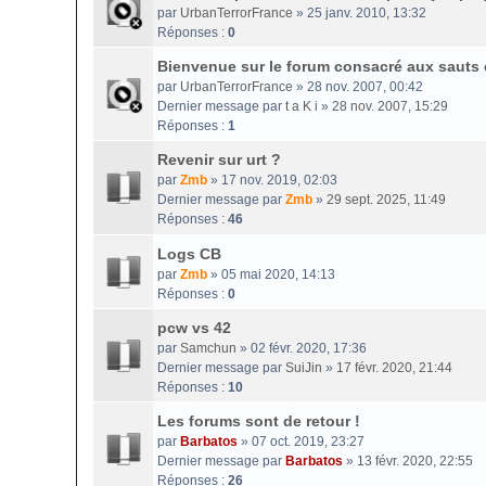
par
UrbanTerrorFrance
» 25 janv. 2010, 13:32
Réponses :
0
Bienvenue sur le forum consacré aux sauts
par
UrbanTerrorFrance
» 28 nov. 2007, 00:42
Dernier message par
t a K i
»
28 nov. 2007, 15:29
Réponses :
1
Revenir sur urt ?
par
Zmb
» 17 nov. 2019, 02:03
Dernier message par
Zmb
»
29 sept. 2025, 11:49
Réponses :
46
Logs CB
par
Zmb
» 05 mai 2020, 14:13
Réponses :
0
pcw vs 42
par
Samchun
» 02 févr. 2020, 17:36
Dernier message par
SuiJin
»
17 févr. 2020, 21:44
Réponses :
10
Les forums sont de retour !
par
Barbatos
» 07 oct. 2019, 23:27
Dernier message par
Barbatos
»
13 févr. 2020, 22:55
Réponses :
26