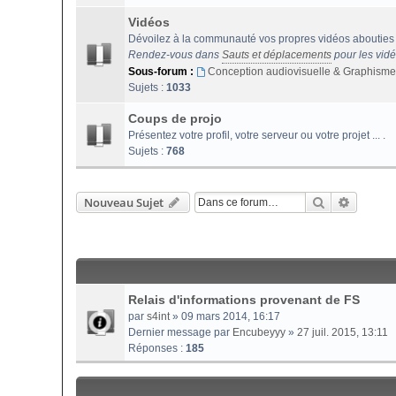
Vidéos
Dévoilez à la communauté vos propres vidéos abouties 
Rendez-vous dans
Sauts et déplacements
pour les vid
Sous-forum :
Conception audiovisuelle & Graphisme
Sujets :
1033
Coups de projo
Présentez votre profil, votre serveur ou votre projet ... .
Sujets :
768
Rechercher
Recherc
Nouveau Sujet
Relais d'informations provenant de FS
par
s4int
» 09 mars 2014, 16:17
Dernier message par
Encubeyyy
»
27 juil. 2015, 13:11
Réponses :
185