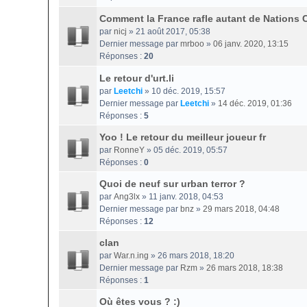
Comment la France rafle autant de Nations
par
nicj
» 21 août 2017, 05:38
Dernier message par
mrboo
»
06 janv. 2020, 13:15
Réponses :
20
Le retour d'urt.li
par
Leetchi
» 10 déc. 2019, 15:57
Dernier message par
Leetchi
»
14 déc. 2019, 01:36
Réponses :
5
Yoo ! Le retour du meilleur joueur fr
par
RonneY
» 05 déc. 2019, 05:57
Réponses :
0
Quoi de neuf sur urban terror ?
par
Ang3lx
» 11 janv. 2018, 04:53
Dernier message par
bnz
»
29 mars 2018, 04:48
Réponses :
12
clan
par
War.n.ing
» 26 mars 2018, 18:20
Dernier message par
Rzm
»
26 mars 2018, 18:38
Réponses :
1
Où êtes vous ? :)