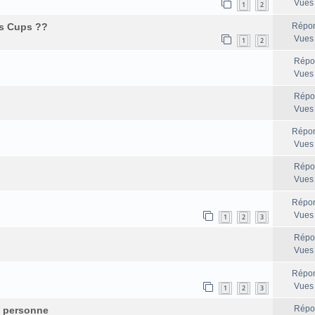
Vues
1
2
ns Cups ??
Répon
Vues
1
2
Répo
Vues
Répo
Vues
Répon
Vues
Répo
Vues
Répon
Vues
1
2
3
Répo
Vues
Répon
Vues
1
2
3
Répo
e personne