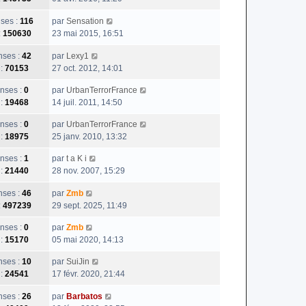
e
ses :
116
par
Sensation
:
150630
23 mai 2015, 16:51
ses :
42
par
Lexy1
 :
70153
27 oct. 2012, 14:01
nses :
0
par
UrbanTerrorFrance
 :
19468
14 juil. 2011, 14:50
nses :
0
par
UrbanTerrorFrance
 :
18975
25 janv. 2010, 13:32
nses :
1
par
t a K i
 :
21440
28 nov. 2007, 15:29
ses :
46
par
Zmb
:
497239
29 sept. 2025, 11:49
nses :
0
par
Zmb
 :
15170
05 mai 2020, 14:13
ses :
10
par
SuiJin
 :
24541
17 févr. 2020, 21:44
ses :
26
par
Barbatos