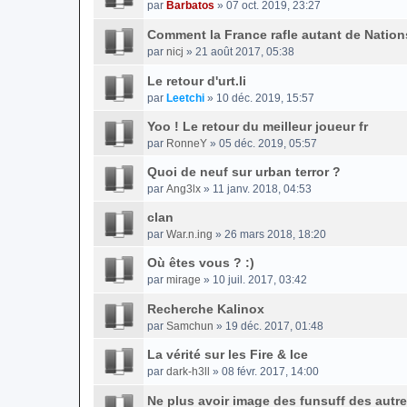
par
Barbatos
» 07 oct. 2019, 23:27
Comment la France rafle autant de Natio
par
nicj
» 21 août 2017, 05:38
Le retour d'urt.li
par
Leetchi
» 10 déc. 2019, 15:57
Yoo ! Le retour du meilleur joueur fr
par
RonneY
» 05 déc. 2019, 05:57
Quoi de neuf sur urban terror ?
par
Ang3lx
» 11 janv. 2018, 04:53
clan
par
War.n.ing
» 26 mars 2018, 18:20
Où êtes vous ? :)
par
mirage
» 10 juil. 2017, 03:42
Recherche Kalinox
par
Samchun
» 19 déc. 2017, 01:48
La vérité sur les Fire & Ice
par
dark-h3ll
» 08 févr. 2017, 14:00
Ne plus avoir image des funsuff des autr