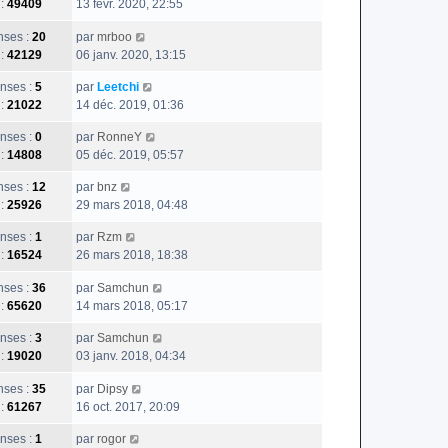
 :
49409
13 févr. 2020, 22:55
ses :
20
par
mrboo
 :
42129
06 janv. 2020, 13:15
nses :
5
par
Leetchi
 :
21022
14 déc. 2019, 01:36
nses :
0
par
RonneY
 :
14808
05 déc. 2019, 05:57
ses :
12
par
bnz
 :
25926
29 mars 2018, 04:48
nses :
1
par
Rzm
 :
16524
26 mars 2018, 18:38
ses :
36
par
Samchun
 :
65620
14 mars 2018, 05:17
nses :
3
par
Samchun
 :
19020
03 janv. 2018, 04:34
ses :
35
par
Dipsy
 :
61267
16 oct. 2017, 20:09
nses :
1
par
rogor