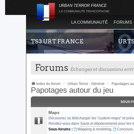
URBAN TERROR FRANCE
LA COMMUNAUTE FRANCOPHONE
LA COMMUNAUTÉ
FORUMS
TS3 URT FRANCE
URT
Forums
Échanges et discussions en
Index du forum
Urban Terror - Général
Papotages au
Papotages autour du jeu
Envie de parler avec les autres membres de la
Statistiq
SOUS-
communauté ? Alors venez vous connecter,
totalité 
vous vous sentirez moins seul !
l'évolut
Maps
Terror !
Découvrez où télécharger les "custom-maps" et prés
Rendez-vous dans
Sauts et déplacements
pour les 
Sous-forums :
Mapping & modeling
,
Concours