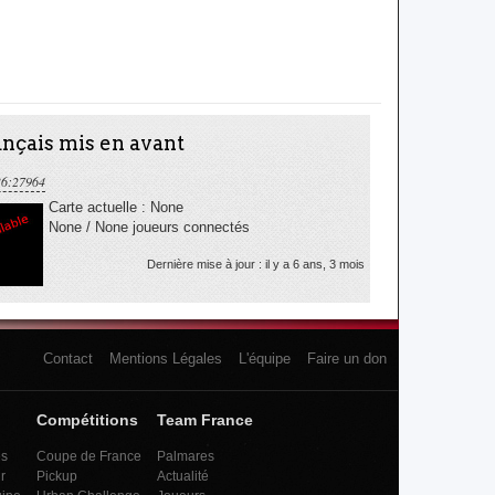
nçais mis en avant
36:27964
Carte actuelle : None
None / None joueurs connectés
Dernière mise à jour : il y a 6 ans, 3 mois
Contact
Mentions Légales
L'équipe
Faire un don
Compétitions
Team France
es
Coupe de France
Palmares
r
Pickup
Actualité