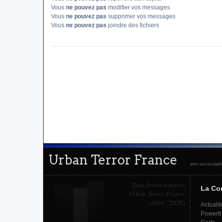
Vous
ne pouvez pas
modifier vos messages
Vous
ne pouvez pas
supprimer vos messages
Vous
ne pouvez pas
joindre des fichiers
Urban Terror France
une associati
Tous droits réservés
La C
Urban Terror France
(2004 - 2026)
Actualit
Powerb