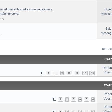
es et présentez celles que vous aimez.
Sujet
vidéos de jump.
Messag
sme
Suje
 .
Messag
rcher
echerche Avancée
1087 Su
STATI
Répon
Vues 
1
9
10
11
12
13
…
STATI
Répon
Vues 
1
2
3
4
5
6
Répon
Vues 