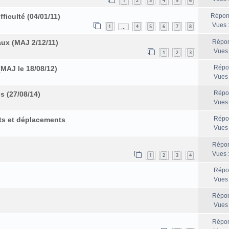
1
2
3
4
5
6
iculté (04/01/11)
Répon
Vues 
1
4
5
6
7
8
…
aux (MAJ 2/12/11)
Répon
Vues
1
2
3
Répo
(MAJ le 18/08/12)
Vues
Répo
s (27/08/14)
Vues
Répo
ts et déplacements
Vues
Répon
Vues 
1
2
3
4
Répo
Vues
Répon
Vues
Répon