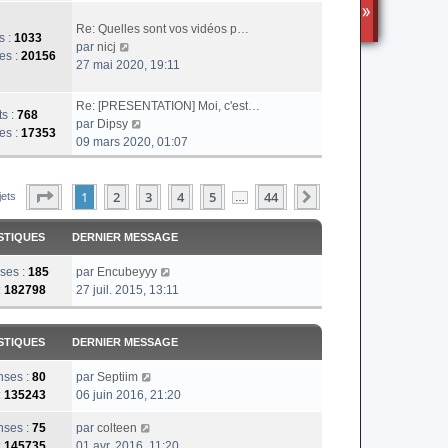
r
TS3
l
Re: Quelles sont vos vidéos p…
s :
1033
e
V
par
nicj
es :
20156
d
o
27 mai 2020, 19:11
e
i
r
r
Re: [PRESENTATION] Moi, c'est…
ts :
768
n
l
V
par
Dipsy
es :
17353
i
e
o
09 mars 2020, 01:07
e
d
i
r
e
r
m
r
Page
1
Sur
44
1
2
l
3
4
5
44
Suivante
jets
…
e
n
e
s
i
d
STIQUES
DERNIER MESSAGE
s
e
e
a
r
r
ses :
185
par
Encubeyyy
g
m
n
:
182798
27 juil. 2015, 13:11
e
e
i
s
e
s
r
STIQUES
DERNIER MESSAGE
a
m
g
e
ses :
80
par
Septiim
e
s
:
135243
06 juin 2016, 21:20
s
ses :
75
par
colteen
a
:
145735
01 avr. 2016, 11:20
g