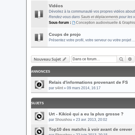
Vidéos
Dévoilez à la communauté vos propres vidéos abouti
Rendez-vous dans
Sauts et déplacements
pour les 
Sous-forum :
Conception audiovisuelle & Graphi
Coups de projo
Présentez votre profil, votre serveur ou votre projet ...
Reche
R
Nouveau Sujet
ANNONCES
Relais d'informations provenant de FS
par
s4int
» 09 mars 2014, 16:17
SUJETS
Urt - Kikicé qui a eu la plus grosse ?
par
Shoushou
» 23 avr. 2013, 20:02
Top10 des matchs à voir avant de crever