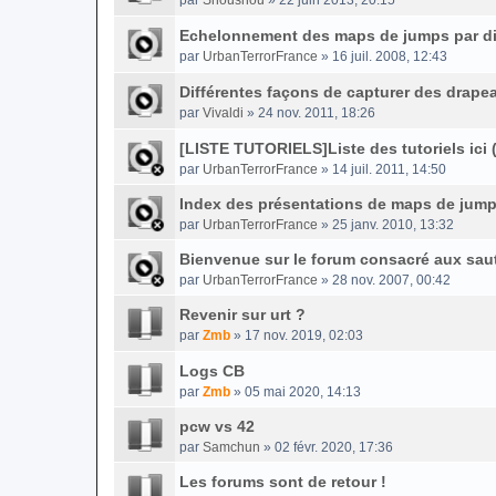
par
Shoushou
» 22 juin 2013, 20:15
Echelonnement des maps de jumps par diff
par
UrbanTerrorFrance
» 16 juil. 2008, 12:43
Différentes façons de capturer des drape
par
Vivaldi
» 24 nov. 2011, 18:26
[LISTE TUTORIELS]Liste des tutoriels ici 
par
UrbanTerrorFrance
» 14 juil. 2011, 14:50
Index des présentations de maps de jump
par
UrbanTerrorFrance
» 25 janv. 2010, 13:32
Bienvenue sur le forum consacré aux sau
par
UrbanTerrorFrance
» 28 nov. 2007, 00:42
Revenir sur urt ?
par
Zmb
» 17 nov. 2019, 02:03
Logs CB
par
Zmb
» 05 mai 2020, 14:13
pcw vs 42
par
Samchun
» 02 févr. 2020, 17:36
Les forums sont de retour !