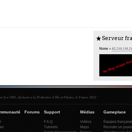
Serveur fra
S
62.210.116.2
None
»
on Loi 1901, déclarée à la Préfecture d’Ille-et-Vilaine, le 9 mars 2012
ommunauté
Forums
Support
Médias
Gameplace
é
F.A.Q.
Vidéos
Équipes français
an
Tutoriels
Maps
Recruter un joueu