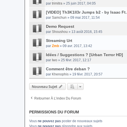
par
trimitra
» 25 juin 2017, 04:05
[VIDEO] Th3K1ll3r Jumps b2 - by Isaac Ft.
par
Samchun
» 09 mai 2017, 11:54
Demo Request
par
Shoushou
» 13 août 2016, 15:45
Streaming Urt
par
Zmb
» 09 avr. 2017, 13:42
Idées / Suggestions ? [Urban Terror HD]
par
Iwo
» 25 févr. 2017, 12:17
Comment être deban ?
par
Khenophis
» 19 févr. 2017, 20:57
Nouveau Sujet
Retourner À L’index Du Forum
PERMISSIONS DU FORUM
Vous
ne pouvez pas
poster de nouveaux sujets
Vous
ne pouvez pas
répondre aux sujets