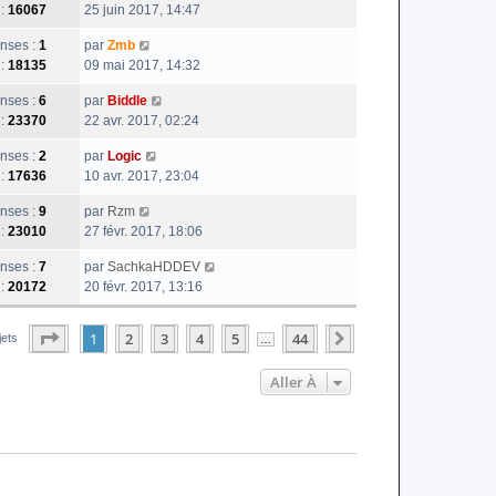
 :
16067
25 juin 2017, 14:47
nses :
1
par
Zmb
 :
18135
09 mai 2017, 14:32
nses :
6
par
Biddle
 :
23370
22 avr. 2017, 02:24
nses :
2
par
Logic
 :
17636
10 avr. 2017, 23:04
nses :
9
par
Rzm
 :
23010
27 févr. 2017, 18:06
nses :
7
par
SachkaHDDEV
 :
20172
20 févr. 2017, 13:16
Page
1
Sur
44
1
2
3
4
5
44
Suivante
jets
…
Aller À