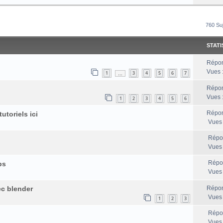
rcher
echerche Avancée
760 Su
STATI
Répon
Vues 
1
3
4
5
6
7
…
Répon
Vues 
1
2
3
4
5
6
Répon
utoriels ici
Vues
Répo
Vues
Répo
ps
Vues
ec blender
Répon
Vues
1
2
3
Répo
Vues