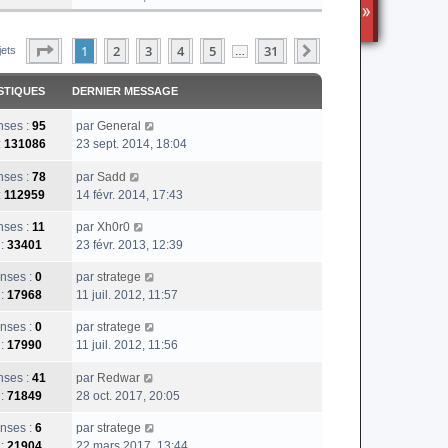
i
TS3
r
Page
1
Sur
31
1
2
l
3
4
5
31
Suivante
jets
…
e
d
STIQUES
DERNIER MESSAGE
e
r
ses :
95
par
General
n
:
131086
23 sept. 2014, 18:04
i
e
ses :
78
par
Sadd
r
:
112959
14 févr. 2014, 17:43
m
ses :
11
par
Xh0r0
e
 :
33401
23 févr. 2013, 12:39
s
s
nses :
0
par
stratege
a
 :
17968
11 juil. 2012, 11:57
g
e
nses :
0
par
stratege
 :
17990
11 juil. 2012, 11:56
ses :
41
par
Redwar
 :
71849
28 oct. 2017, 20:05
nses :
6
par
stratege
 :
21904
22 mars 2017, 13:44