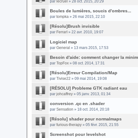
par
lecruel
» 28 oct. 2015, 20:29
Boules de lumières, soucis d'ombres...
par
tompka
» 26 mai 2015, 22:10
[Résolu]Brush invisible
par
FerrarI
» 22 avr. 2010, 19:07
Logiciel map
par
General
» 13 mars 2015, 17:53
Besoin d'aide: comment changer la mini
par
TopFox
» 08 oct. 2014, 17:31
[Résolu]Erreur Compilation/Map
par
Tivise22
» 09 mai 2014, 19:08
[RÉSOLU] Probleme GTK radiant eau
par
johcaffrey
» 05 janv. 2013, 01:34
conversion .qc en .shader
par
Sensation
» 18 oct. 2014, 20:18
[Résolu] shader pour normalmaps
par
furious-therapy
» 05 févr. 2015, 21:55
Screenshot pour levelshot