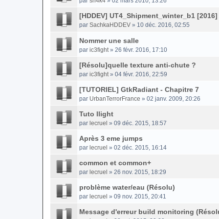
par
sh4k4
» 02 mars 2010, 13:26
[HDDEV] UT4_Shipment_winter_b1 [2016]
par
SachkaHDDEV
» 10 déc. 2016, 02:55
Nommer une salle
par
ic3fight
» 26 févr. 2016, 17:10
[Résolu]quelle texture anti-chute ?
par
ic3fight
» 04 févr. 2016, 22:59
[TUTORIEL] GtkRadiant - Chapitre 7
par
UrbanTerrorFrance
» 02 janv. 2009, 20:26
Tuto llight
par
lecruel
» 09 déc. 2015, 18:57
Après 3 eme jumps
par
lecruel
» 02 déc. 2015, 16:14
common et common+
par
lecruel
» 26 nov. 2015, 18:29
problème water/eau (Résolu)
par
lecruel
» 09 nov. 2015, 20:41
Message d'erreur build monitoring (Résol