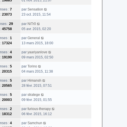
 :
19885
01 nov. 2015, 21:07
nses :
7
par
Sensation
 :
23073
23 oct. 2015, 11:54
ses :
29
par
NiTr0
 :
45758
05 avr. 2015, 02:20
nses :
1
par
General
 :
17324
13 mars 2015, 18:00
nses :
4
par
yaariyanlove
 :
19199
09 mars 2015, 02:50
nses :
5
par
Torino
 :
20315
04 mars 2015, 11:38
nses :
5
par
Himansh
 :
20565
28 févr. 2015, 07:51
nses :
5
par
stratege
 :
20003
09 févr. 2015, 01:55
nses :
2
par
furious-therapy
 :
18312
06 févr. 2015, 16:12
nses :
4
par
Samchun