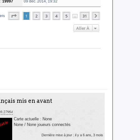
 :
19997
09 déc. 2014, 19:32
Page
1
Sur
31
1
2
3
4
5
31
Suivante
jets
…
Aller À
nçais mis en avant
36:27964
Carte actuelle : None
None / None joueurs connectés
Dernière mise à jour : il y a 6 ans, 3 mois