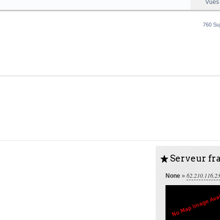
Vues
760 Su
Serveur fra
S
62.210.116.2
None
»