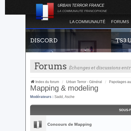
URBAN TERROR FRANCE
LA COMMUNAUTE FRANCOPHONE
LA COMMUNAUTÉ
FORUMS
DISCORD
TS3 
Forums
Échanges et discussions en
Index du forum
Urban Terror - Général
Papotages au
Mapping & modeling
Modérateurs :
Sadd
,
Asche
Rejoignez-nous sur le discord Urban Terror
Envie de 
France !
communau
vous vous 
SOUS-
Concours de Mapping