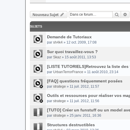
Reche
R
Nouveau Sujet
SUJETS
Demande de Tutoriaux
par
sh4k4
» 12 oct. 2009, 17:08
Sur quoi travaillez-vous ?
par
Skaz
» 15 août 2011, 13:53
[LISTE TUTORIELS]Retrouvez la liste des t
par
UrbanTerrorFrance
» 11 août 2010, 23:14
[FAQ] questions fréquemment posées
par
stratege
» 11 juil. 2012, 11:57
Outils et ressources pour réaliser vos ma
par
stratege
» 11 juil. 2012, 11:56
[TUTO] Créer un funstuff ou un model av
par
stratege
» 25 janv. 2011, 16:36
Structures destructibles