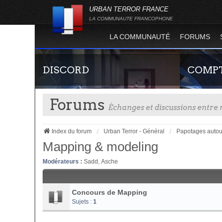
URBAN TERROR FRANCE
LA COMMUNAUTE FRANCOPHONE
LA COMMUNAUTÉ
FORUMS
DISCORD
COMPT
Forums
Échanges et discussions entr
Index du forum
Urban Terror - Général
Papotages autou
Mapping & modeling
Modérateurs :
Sadd
,
Asche
Rejoignez-nous sur le discord Urban Terror
Guide rapide
France !
site officie
joueur qui p
Concours de Mapping
serveurs de j
Sujets :
1