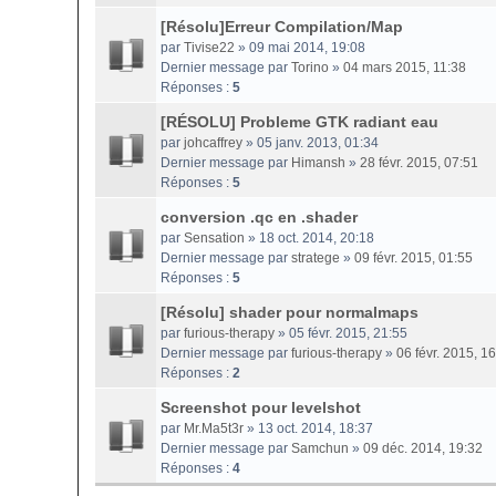
[Résolu]Erreur Compilation/Map
par
Tivise22
» 09 mai 2014, 19:08
Dernier message par
Torino
»
04 mars 2015, 11:38
Réponses :
5
[RÉSOLU] Probleme GTK radiant eau
par
johcaffrey
» 05 janv. 2013, 01:34
Dernier message par
Himansh
»
28 févr. 2015, 07:51
Réponses :
5
conversion .qc en .shader
par
Sensation
» 18 oct. 2014, 20:18
Dernier message par
stratege
»
09 févr. 2015, 01:55
Réponses :
5
[Résolu] shader pour normalmaps
par
furious-therapy
» 05 févr. 2015, 21:55
Dernier message par
furious-therapy
»
06 févr. 2015, 1
Réponses :
2
Screenshot pour levelshot
par
Mr.Ma5t3r
» 13 oct. 2014, 18:37
Dernier message par
Samchun
»
09 déc. 2014, 19:32
Réponses :
4