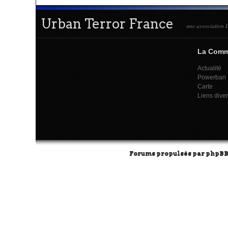
Urban Terror France
une association L
La Com
Actualité
Powerban
Carte
Liens dive
Forums propulsés par
phpB