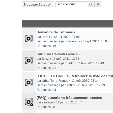
Rechercher
Recherc
Nouveau Sujet
Demande de Tutoriaux
par
sh4k4
» 12 oct. 2009, 17:08
Dernier message par
General
»
23 sept. 2014, 18:04
Réponses :
95
Sur quoi travaillez-vous ?
par
Skaz
» 15 août 2011, 13:53
Dernier message par
Sadd
»
14 févr. 2014, 17:43
Réponses :
78
[LISTE TUTORIELS]Retrouvez la liste des tuto
par
UrbanTerrorFrance
» 11 août 2010, 23:14
Dernier message par
Xh0r0
»
23 févr. 2013, 12:39
Réponses :
11
[FAQ] questions fréquemment posées
par
stratege
» 11 juil. 2012, 11:57
Réponses :
0