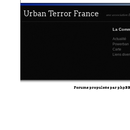
Urban Terror France
une association L
La Com
Actualité
Powerban
Carte
Liens dive
Forums propulsés par
phpB