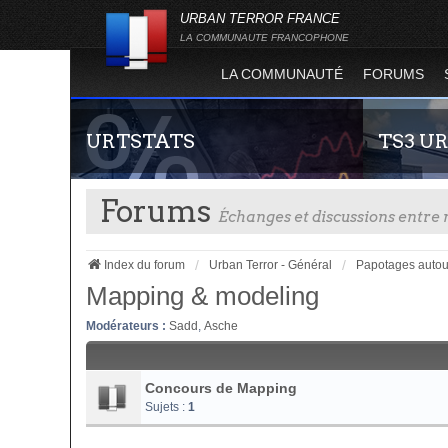
URBAN TERROR FRANCE
LA COMMUNAUTE FRANCOPHONE
LA COMMUNAUTÉ
FORUMS
URTSTATS
TS3 U
Forums
Échanges et discussions entr
Index du forum
Urban Terror - Général
Papotages autou
Mapping & modeling
Modérateurs :
Sadd
,
Asche
Statistiques globales et en temps réel de la
Envie de par
totalité des serveurs d'Urban Terror. Suivez
communauté 
l'évolution du nombre de joueurs sur Urban
vous vous se
Concours de Mapping
Terror !
Sujets :
1