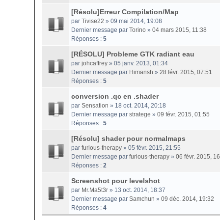
[Résolu]Erreur Compilation/Map
par
Tivise22
» 09 mai 2014, 19:08
Dernier message par
Torino
»
04 mars 2015, 11:38
Réponses :
5
[RÉSOLU] Probleme GTK radiant eau
par
johcaffrey
» 05 janv. 2013, 01:34
Dernier message par
Himansh
»
28 févr. 2015, 07:51
Réponses :
5
conversion .qc en .shader
par
Sensation
» 18 oct. 2014, 20:18
Dernier message par
stratege
»
09 févr. 2015, 01:55
Réponses :
5
[Résolu] shader pour normalmaps
par
furious-therapy
» 05 févr. 2015, 21:55
Dernier message par
furious-therapy
»
06 févr. 2015, 1
Réponses :
2
Screenshot pour levelshot
par
Mr.Ma5t3r
» 13 oct. 2014, 18:37
Dernier message par
Samchun
»
09 déc. 2014, 19:32
Réponses :
4