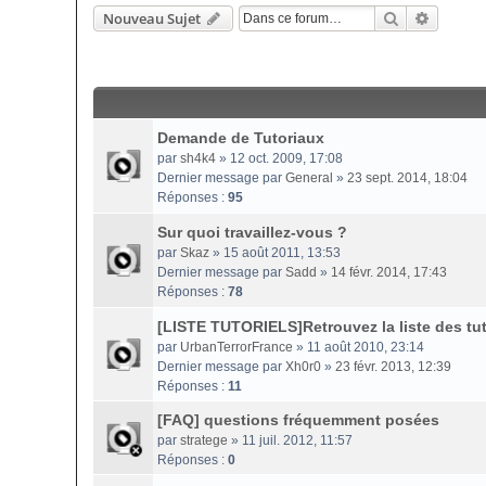
Rechercher
Recherc
Nouveau Sujet
Demande de Tutoriaux
par
sh4k4
» 12 oct. 2009, 17:08
Dernier message par
General
»
23 sept. 2014, 18:04
Réponses :
95
Sur quoi travaillez-vous ?
par
Skaz
» 15 août 2011, 13:53
Dernier message par
Sadd
»
14 févr. 2014, 17:43
Réponses :
78
[LISTE TUTORIELS]Retrouvez la liste des tuto
par
UrbanTerrorFrance
» 11 août 2010, 23:14
Dernier message par
Xh0r0
»
23 févr. 2013, 12:39
Réponses :
11
[FAQ] questions fréquemment posées
par
stratege
» 11 juil. 2012, 11:57
Réponses :
0