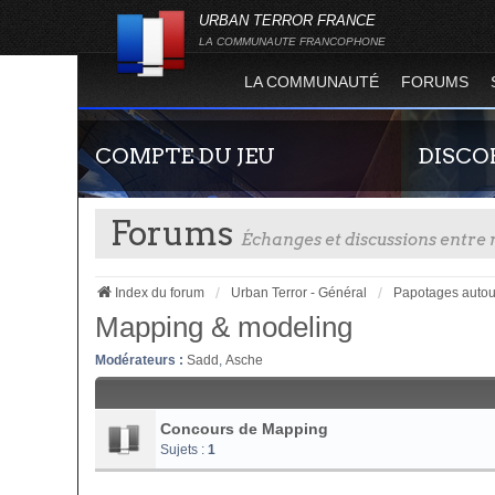
URBAN TERROR FRANCE
LA COMMUNAUTE FRANCOPHONE
LA COMMUNAUTÉ
FORUMS
COMPTE DU JEU
DISCO
Forums
Échanges et discussions entr
Index du forum
Urban Terror - Général
Papotages autou
Mapping & modeling
Modérateurs :
Sadd
,
Asche
Guide rapide concernant l'inscription sur le
Rejoignez-n
site officiel du jeu. Créez ainsi votre compte
France !
joueur qui permet d'être authentifié sur les
Concours de Mapping
serveurs de jeu de la 4.2 !
Sujets :
1