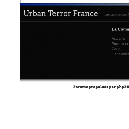
Urban Terror France
une association L
La Com
Actualité
Powerban
Carte
Liens dive
Forums propulsés par
phpB