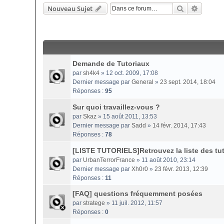
Rechercher
Recherc
Nouveau Sujet
Demande de Tutoriaux
par
sh4k4
» 12 oct. 2009, 17:08
Dernier message par
General
»
23 sept. 2014, 18:04
Réponses :
95
Sur quoi travaillez-vous ?
par
Skaz
» 15 août 2011, 13:53
Dernier message par
Sadd
»
14 févr. 2014, 17:43
Réponses :
78
[LISTE TUTORIELS]Retrouvez la liste des tuto
par
UrbanTerrorFrance
» 11 août 2010, 23:14
Dernier message par
Xh0r0
»
23 févr. 2013, 12:39
Réponses :
11
[FAQ] questions fréquemment posées
par
stratege
» 11 juil. 2012, 11:57
Réponses :
0