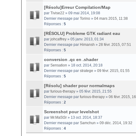
[Résolu]Erreur Compilation/Map
par
Tivise22
» 09 mai 2014, 19:08
Dernier message par
Torino
»
04 mars 2015, 11:38
Réponses :
5
[RÉSOLU] Probleme GTK radiant eau
par
johcaffrey
» 05 janv. 2013, 01:34
Dernier message par
Himansh
»
28 févr. 2015, 07:51
Réponses :
5
conversion .qc en .shader
par
Sensation
» 18 oct. 2014, 20:18
Dernier message par
stratege
»
09 févr. 2015, 01:55
Réponses :
5
[Résolu] shader pour normalmaps
par
furious-therapy
» 05 févr. 2015, 21:55
Dernier message par
furious-therapy
»
06 févr. 2015, 1
Réponses :
2
Screenshot pour levelshot
par
Mr.Ma5t3r
» 13 oct. 2014, 18:37
Dernier message par
Samchun
»
09 déc. 2014, 19:32
Réponses :
4