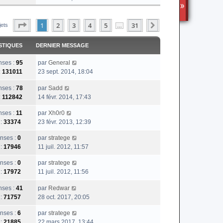
i
TS3
r
Page
1
Sur
31
1
2
l
3
4
5
31
Suivante
jets
…
e
d
STIQUES
DERNIER MESSAGE
e
r
ses :
95
par
General
n
:
131011
23 sept. 2014, 18:04
i
e
ses :
78
par
Sadd
r
:
112842
14 févr. 2014, 17:43
m
ses :
11
par
Xh0r0
e
 :
33374
23 févr. 2013, 12:39
s
s
nses :
0
par
stratege
a
 :
17946
11 juil. 2012, 11:57
g
e
nses :
0
par
stratege
 :
17972
11 juil. 2012, 11:56
ses :
41
par
Redwar
 :
71757
28 oct. 2017, 20:05
nses :
6
par
stratege
 :
21885
22 mars 2017, 13:44