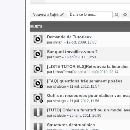
Reche
R
Nouveau Sujet
SUJETS
Demande de Tutoriaux
par
sh4k4
» 12 oct. 2009, 17:08
Sur quoi travaillez-vous ?
par
Skaz
» 15 août 2011, 13:53
[LISTE TUTORIELS]Retrouvez la liste des t
par
UrbanTerrorFrance
» 11 août 2010, 23:14
[FAQ] questions fréquemment posées
par
stratege
» 11 juil. 2012, 11:57
Outils et ressources pour réaliser vos ma
par
stratege
» 11 juil. 2012, 11:56
[TUTO] Créer un funstuff ou un model av
par
stratege
» 25 janv. 2011, 16:36
Structures destructibles