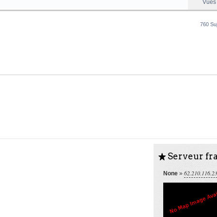
Vues
760 Su
Serveur fra
S
62.210.116.2
None
»