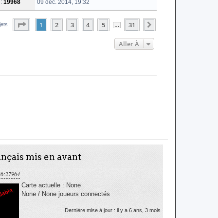
 :
19968
09 déc. 2014, 19:32
Page
1
Sur
31
1
2
3
4
5
31
Suivante
jets
…
Aller À
nçais mis en avant
36:27964
Carte actuelle : None
None / None joueurs connectés
Dernière mise à jour : il y a 6 ans, 3 mois