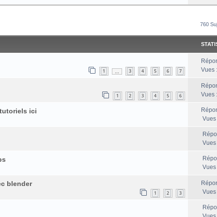
rcher
echerche Avancée
760 Su
STATI
Répon
Vues 
1
3
4
5
6
7
…
Répon
Vues 
1
2
3
4
5
6
Répon
utoriels ici
Vues
Répo
Vues
Répo
ps
Vues
ec blender
Répon
Vues
1
2
3
Répo
Vues