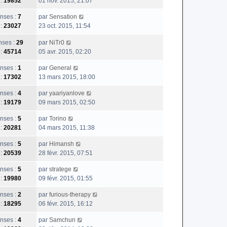
 :
19852
01 nov. 2015, 21:07
nses :
7
par
Sensation
 :
23027
23 oct. 2015, 11:54
ses :
29
par
NiTr0
 :
45714
05 avr. 2015, 02:20
nses :
1
par
General
 :
17302
13 mars 2015, 18:00
nses :
4
par
yaariyanlove
 :
19179
09 mars 2015, 02:50
nses :
5
par
Torino
 :
20281
04 mars 2015, 11:38
nses :
5
par
Himansh
 :
20539
28 févr. 2015, 07:51
nses :
5
par
stratege
 :
19980
09 févr. 2015, 01:55
nses :
2
par
furious-therapy
 :
18295
06 févr. 2015, 16:12
nses :
4
par
Samchun