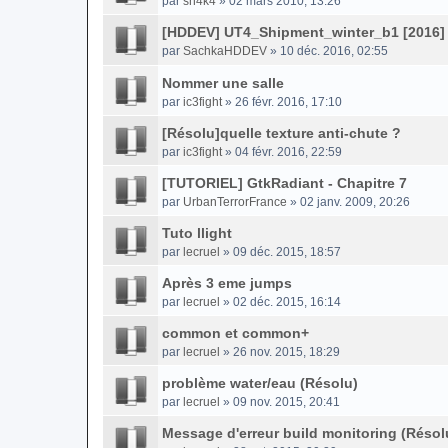
par
sh4k4
» 02 mars 2010, 13:26
[HDDEV] UT4_Shipment_winter_b1 [2016]
par
SachkaHDDEV
» 10 déc. 2016, 02:55
Nommer une salle
par
ic3fight
» 26 févr. 2016, 17:10
[Résolu]quelle texture anti-chute ?
par
ic3fight
» 04 févr. 2016, 22:59
[TUTORIEL] GtkRadiant - Chapitre 7
par
UrbanTerrorFrance
» 02 janv. 2009, 20:26
Tuto llight
par
lecruel
» 09 déc. 2015, 18:57
Après 3 eme jumps
par
lecruel
» 02 déc. 2015, 16:14
common et common+
par
lecruel
» 26 nov. 2015, 18:29
problème water/eau (Résolu)
par
lecruel
» 09 nov. 2015, 20:41
Message d'erreur build monitoring (Résol