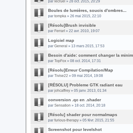
par
lecruel
» 28 oct. 2015, 20:29
Boules de lumières, soucis d'ombres...
par
tompka
» 26 mai 2015, 22:10
[Résolu]Brush invisible
par
FerrarI
» 22 avr. 2010, 19:07
Logiciel map
par
General
» 13 mars 2015, 17:53
Besoin d'aide: comment changer la mini
par
TopFox
» 08 oct. 2014, 17:31
[Résolu]Erreur Compilation/Map
par
Tivise22
» 09 mai 2014, 19:08
[RÉSOLU] Probleme GTK radiant eau
par
johcaffrey
» 05 janv. 2013, 01:34
conversion .qc en .shader
par
Sensation
» 18 oct. 2014, 20:18
[Résolu] shader pour normalmaps
par
furious-therapy
» 05 févr. 2015, 21:55
Screenshot pour levelshot