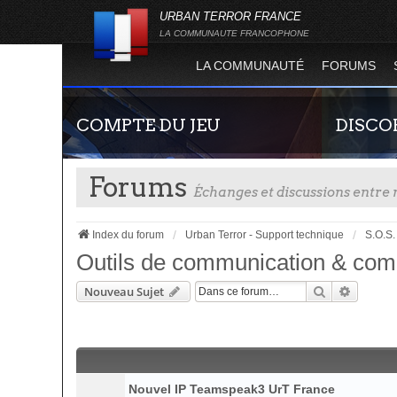
URBAN TERROR FRANCE
LA COMMUNAUTE FRANCOPHONE
LA COMMUNAUTÉ
FORUMS
COMPTE DU JEU
DISCO
Forums
Échanges et discussions entr
Index du forum
Urban Terror - Support technique
S.O.S.
Outils de communication & co
Rechercher
Recherc
Nouveau Sujet
Guide rapide concernant l'inscription sur le
Rejoignez-n
site officiel du jeu. Créez ainsi votre compte
France !
joueur qui permet d'être authentifié sur les
serveurs de jeu de la 4.2 !
Nouvel IP Teamspeak3 UrT France