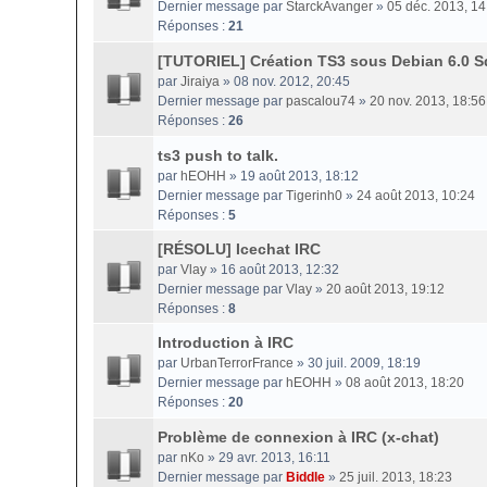
Dernier message par
StarckAvanger
»
05 déc. 2013, 14
Réponses :
21
[TUTORIEL] Création TS3 sous Debian 6.0 
par
Jiraiya
» 08 nov. 2012, 20:45
Dernier message par
pascalou74
»
20 nov. 2013, 18:56
Réponses :
26
ts3 push to talk.
par
hEOHH
» 19 août 2013, 18:12
Dernier message par
Tigerinh0
»
24 août 2013, 10:24
Réponses :
5
[RÉSOLU] Icechat IRC
par
Vlay
» 16 août 2013, 12:32
Dernier message par
Vlay
»
20 août 2013, 19:12
Réponses :
8
Introduction à IRC
par
UrbanTerrorFrance
» 30 juil. 2009, 18:19
Dernier message par
hEOHH
»
08 août 2013, 18:20
Réponses :
20
Problème de connexion à IRC (x-chat)
par
nKo
» 29 avr. 2013, 16:11
Dernier message par
Biddle
»
25 juil. 2013, 18:23