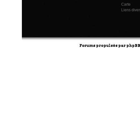
Carte
Liens dive
Forums propulsés par
phpB