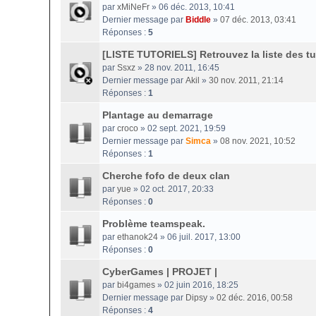
par
xMiNeFr
» 06 déc. 2013, 10:41
Dernier message par
Biddle
»
07 déc. 2013, 03:41
Réponses :
5
[LISTE TUTORIELS] Retrouvez la liste des tut
par
Ssxz
» 28 nov. 2011, 16:45
Dernier message par
Akil
»
30 nov. 2011, 21:14
Réponses :
1
Plantage au demarrage
par
croco
» 02 sept. 2021, 19:59
Dernier message par
Simca
»
08 nov. 2021, 10:52
Réponses :
1
Cherche fofo de deux clan
par
yue
» 02 oct. 2017, 20:33
Réponses :
0
Problème teamspeak.
par
ethanok24
» 06 juil. 2017, 13:00
Réponses :
0
CyberGames | PROJET |
par
bi4games
» 02 juin 2016, 18:25
Dernier message par
Dipsy
»
02 déc. 2016, 00:58
Réponses :
4