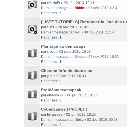
par
xMiNeFr
» 06 déc. 2013, 10:41
Dernier message par
Biddle
»
07 déc. 2013, 03:41
Réponses :
5
[LISTE TUTORIELS] Retrouvez la liste des tut
par
Ssxz
» 28 nov. 2011, 16:45
Dernier message par
Akil
»
30 nov. 2011, 21:14
Réponses :
1
Plantage au demarrage
par
croco
» 02 sept. 2021, 19:59
Dernier message par
Simca
»
08 nov. 2021, 10:52
Réponses :
1
Cherche fofo de deux clan
par
yue
» 02 oct. 2017, 20:33
Réponses :
0
Problème teamspeak.
par
ethanok24
» 06 juil. 2017, 13:00
Réponses :
0
CyberGames | PROJET |
par
bi4games
» 02 juin 2016, 18:25
Dernier message par
Dipsy
»
02 déc. 2016, 00:58
Réponses :
4