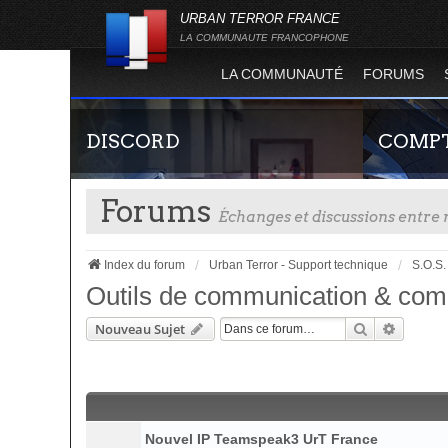
URBAN TERROR FRANCE
LA COMMUNAUTE FRANCOPHONE
LA COMMUNAUTÉ
FORUMS
DISCORD
COMPT
Forums
Échanges et discussions entr
Index du forum
Urban Terror - Support technique
S.O.S.
Outils de communication & co
Rechercher
Recherc
Nouveau Sujet
Rejoignez-nous sur le discord Urban Terror
Guide rapide
France !
site officie
joueur qui p
serveurs de j
Nouvel IP Teamspeak3 UrT France