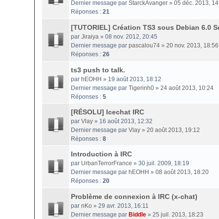
Dernier message par
StarckAvanger
»
05 déc. 2013, 14
Réponses :
21
[TUTORIEL] Création TS3 sous Debian 6.0 
par
Jiraiya
» 08 nov. 2012, 20:45
Dernier message par
pascalou74
»
20 nov. 2013, 18:56
Réponses :
26
ts3 push to talk.
par
hEOHH
» 19 août 2013, 18:12
Dernier message par
Tigerinh0
»
24 août 2013, 10:24
Réponses :
5
[RÉSOLU] Icechat IRC
par
Vlay
» 16 août 2013, 12:32
Dernier message par
Vlay
»
20 août 2013, 19:12
Réponses :
8
Introduction à IRC
par
UrbanTerrorFrance
» 30 juil. 2009, 18:19
Dernier message par
hEOHH
»
08 août 2013, 18:20
Réponses :
20
Problème de connexion à IRC (x-chat)
par
nKo
» 29 avr. 2013, 16:11
Dernier message par
Biddle
»
25 juil. 2013, 18:23