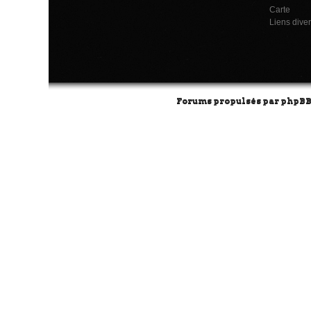
Carte
Liens dive
Forums propulsés par
phpB