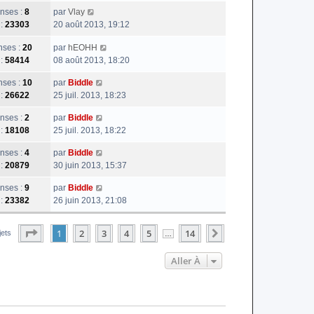
nses :
8
par
Vlay
 :
23303
20 août 2013, 19:12
ses :
20
par
hEOHH
 :
58414
08 août 2013, 18:20
ses :
10
par
Biddle
 :
26622
25 juil. 2013, 18:23
nses :
2
par
Biddle
 :
18108
25 juil. 2013, 18:22
nses :
4
par
Biddle
 :
20879
30 juin 2013, 15:37
nses :
9
par
Biddle
 :
23382
26 juin 2013, 21:08
Page
1
Sur
14
1
2
3
4
5
14
Suivante
jets
…
Aller À