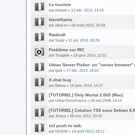
Le touriste
par
muspel
» 12 déc. 2013, 14:19
Identifiants
par
steaLer
» 08 mars 2015, 20:49
Raidcall
par
Suspi
» 11 juil. 2014, 00:29
Problème sur IRC
par
TrospikK
» 29 janv. 2014, 22:01
Urban Server Picker: un "server browser"
par
lgda
» 17 déc. 2013, 18:02
X chat bug
par
Babou
» 16 janv. 2014, 14:17
[TUTORIEL] Only Mortal 2.0b5 (Mac)
par
UrbanTerrorFrance
» 28 mai 2008, 14:14
[TUTORIEL] Création TS3 sous Debian 6.
par
Jiraiya
» 08 nov. 2012, 20:45
ts3 push to talk.
par
hEOHH
» 19 août 2013, 18:12