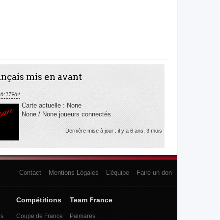
nçais mis en avant
36:27964
Carte actuelle : None
None / None joueurs connectés
Dernière mise à jour : il y a 6 ans, 3 mois
Contact
Mentions Légales
L'équipe
Faire un don
Compétitions
Team France
es
Coupe de France
Palmares