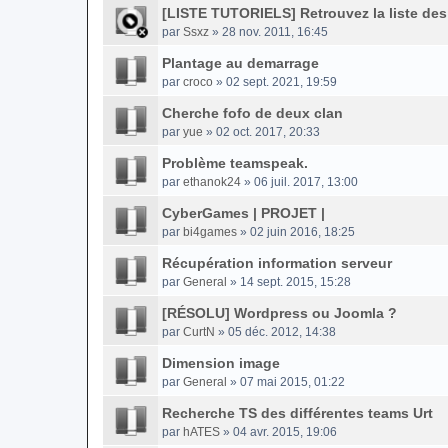
[LISTE TUTORIELS] Retrouvez la liste des t
par
Ssxz
» 28 nov. 2011, 16:45
Plantage au demarrage
par
croco
» 02 sept. 2021, 19:59
Cherche fofo de deux clan
par
yue
» 02 oct. 2017, 20:33
Problème teamspeak.
par
ethanok24
» 06 juil. 2017, 13:00
CyberGames | PROJET |
par
bi4games
» 02 juin 2016, 18:25
Récupération information serveur
par
General
» 14 sept. 2015, 15:28
[RÉSOLU] Wordpress ou Joomla ?
par
CurtN
» 05 déc. 2012, 14:38
Dimension image
par
General
» 07 mai 2015, 01:22
Recherche TS des différentes teams Urt
par
hATES
» 04 avr. 2015, 19:06