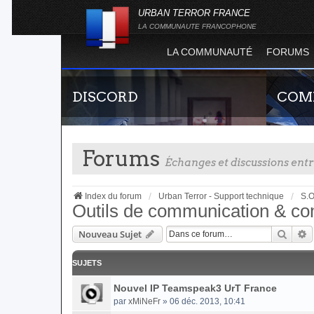
URBAN TERROR FRANCE
LA COMMUNAUTE FRANCOPHONE
LA COMMUNAUTÉ
FORUMS
DISCORD
COMP
Forums
Échanges et discussions en
Index du forum
Urban Terror - Support technique
S.O
Outils de communication & c
Reche
R
Nouveau Sujet
Rejoignez-nous sur le discord Urban Terror
Guide rap
France !
site offi
joueur qu
SUJETS
serveurs d
Nouvel IP Teamspeak3 UrT France
par
xMiNeFr
» 06 déc. 2013, 10:41