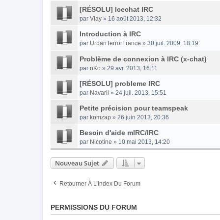
[RÉSOLU] Icechat IRC
par
Vlay
» 16 août 2013, 12:32
Introduction à IRC
par
UrbanTerrorFrance
» 30 juil. 2009, 18:19
Problème de connexion à IRC (x-chat)
par
nKo
» 29 avr. 2013, 16:11
[RÉSOLU] probleme IRC
par
Navarii
» 24 juil. 2013, 15:51
Petite précision pour teamspeak
par
komzap
» 26 juin 2013, 20:36
Besoin d'aide mIRC/IRC
par
Nicotine
» 10 mai 2013, 14:20
Nouveau Sujet
Retourner À L’index Du Forum
PERMISSIONS DU FORUM