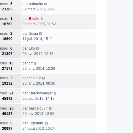
nses :
6
par
babache
 :
23265
09 mars 2015, 02:21
nses :
1
par
Biddle
 :
16762
09 mars 2015, 01:52
nses :
2
par
Suspi
 :
18699
11 juil. 2014, 15:11
nses :
6
par
Eko
 :
21307
03 avr. 2014, 19:48
ses :
10
par
cf''
 :
27171
26 janv. 2014, 12:28
nses :
3
par
chaleur
 :
19232
20 janv. 2014, 08:36
ses :
21
par
StarckAvanger
 :
45842
05 déc. 2013, 14:17
ses :
26
par
pascalou74
 :
49137
20 nov. 2013, 18:56
nses :
5
par
Tigerinh0
 :
20997
24 août 2013, 10:24