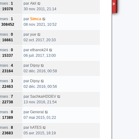
nses :
1
par
Akil
TS3
 :
19378
30 nov. 2011, 21:14
nses :
1
par
Simca
:
308452
08 nov. 2021, 10:52
nses :
0
par
yue
 :
16661
02 oct. 2017, 20:33
nses :
0
par
ethanok24
 :
15337
06 juil. 2017, 13:00
nses :
4
par
Dipsy
 :
23164
02 déc. 2016, 00:58
nses :
3
par
Dipsy
 :
22463
02 déc. 2016, 00:56
nses :
7
par
SachkaHDDEV
 :
22738
13 nov. 2016, 21:54
nses :
0
par
General
 :
17389
07 mai 2015, 01:22
nses :
8
par
hATES
 :
23683
05 avr. 2015, 18:19