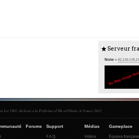
Serveur fra
S
62.210.116.2
None
»
on Loi 1901, déclarée à la Préfecture d’Ille-et-Vilaine, le 9 mars 2012
ommunauté
Forums
Support
Médias
Gameplace
é
F.A.Q.
Vidéos
Équipes français