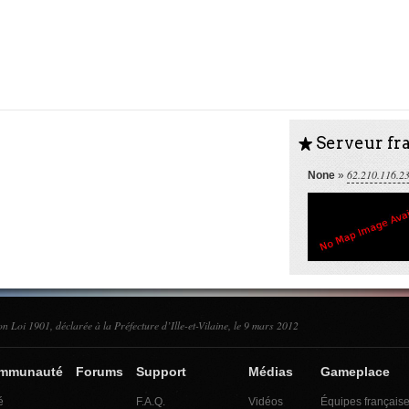
Serveur fra
S
62.210.116.2
None
»
on Loi 1901, déclarée à la Préfecture d’Ille-et-Vilaine, le 9 mars 2012
ommunauté
Forums
Support
Médias
Gameplace
é
F.A.Q.
Vidéos
Équipes français