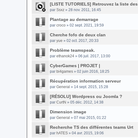
[LISTE TUTORIELS] Retrouvez la liste des t
par
Ssxz
» 28 nov. 2011, 16:45
Plantage au demarrage
par
croco
» 02 sept. 2021, 19:59
Cherche fofo de deux clan
par
yue
» 02 oct. 2017, 20:33
Problème teamspeak.
par
ethanok24
» 06 juil. 2017, 13:00
CyberGames | PROJET |
par
bi4games
» 02 juin 2016, 18:25
Récupération information serveur
par
General
» 14 sept. 2015, 15:28
[RÉSOLU] Wordpress ou Joomla ?
par
CurtN
» 05 déc. 2012, 14:38
Dimension image
par
General
» 07 mai 2015, 01:22
Recherche TS des différentes teams Urt
par
hATES
» 04 avr. 2015, 19:06