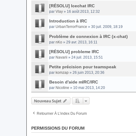
[RÉSOLU] Icechat IRC
par
Vlay
» 16 août 2013, 12:32
Introduction à IRC
par
UrbanTerrorFrance
» 30 juil. 2009, 18:19
Problème de connexion à IRC (x-chat)
par
nKo
» 29 avr. 2013, 16:11
[RÉSOLU] probleme IRC
par
Navarii
» 24 juil. 2013, 15:51
Petite précision pour teamspeak
par
komzap
» 26 juin 2013, 20:36
Besoin d'aide mIRC/IRC
par
Nicotine
» 10 mai 2013, 14:20
Nouveau Sujet
Retourner À L’index Du Forum
PERMISSIONS DU FORUM