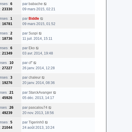
nses :
6
par
babache
 :
23330
09 mars 2015, 02:21
nses :
1
par
Biddle
 :
16781
09 mars 2015, 01:52
nses :
2
par
Suspi
 :
18736
11 juil. 2014, 15:11
nses :
6
par
Eko
 :
21349
03 avr. 2014, 19:48
ses :
10
par
cf''
 :
27227
26 janv. 2014, 12:28
nses :
3
par
chaleur
 :
19276
20 janv. 2014, 08:36
ses :
21
par
StarckAvanger
 :
45926
05 déc. 2013, 14:17
ses :
26
par
pascalou74
 :
49239
20 nov. 2013, 18:56
nses :
5
par
Tigerinh0
 :
21044
24 août 2013, 10:24