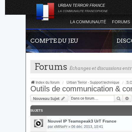
URBAN TERROR FRANCE
LA COMMUNAUTE FRANCOPHONE
LA COMMUNAUTÉ
FORUMS
COMPTE DU JEU
DIS
Forums
Échanges et discussions en
Index du forum
Urban Terror - Support technique
S.O
Outils de communication & c
Reche
R
Nouveau Sujet
Guide rapide concernant l'inscription sur le
Rejoigne
site officiel du jeu. Créez ainsi votre compte
France !
joueur qui permet d'être authentifié sur les
SUJETS
serveurs de jeu de la 4.2 !
Nouvel IP Teamspeak3 UrT France
par
xMiNeFr
» 06 déc. 2013, 10:41