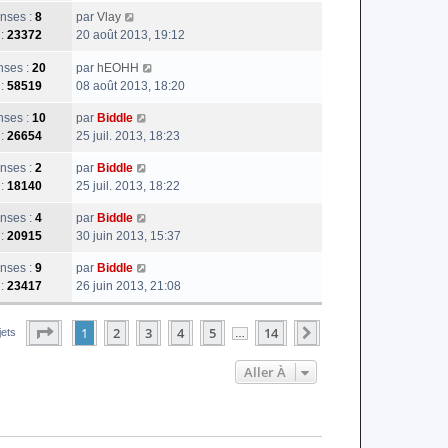
nses :
8
par
Vlay
 :
23372
20 août 2013, 19:12
ses :
20
par
hEOHH
 :
58519
08 août 2013, 18:20
ses :
10
par
Biddle
 :
26654
25 juil. 2013, 18:23
nses :
2
par
Biddle
 :
18140
25 juil. 2013, 18:22
nses :
4
par
Biddle
 :
20915
30 juin 2013, 15:37
nses :
9
par
Biddle
 :
23417
26 juin 2013, 21:08
Page
1
Sur
14
1
2
3
4
5
14
Suivante
jets
…
Aller À