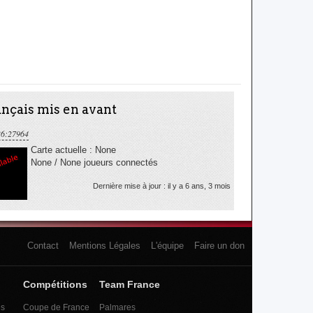
nçais mis en avant
36:27964
Carte actuelle : None
None / None joueurs connectés
Dernière mise à jour : il y a 6 ans, 3 mois
Contact
Mentions Légales
L'équipe
Faire un don
Compétitions
Team France
es
Coupe de France
Palmares