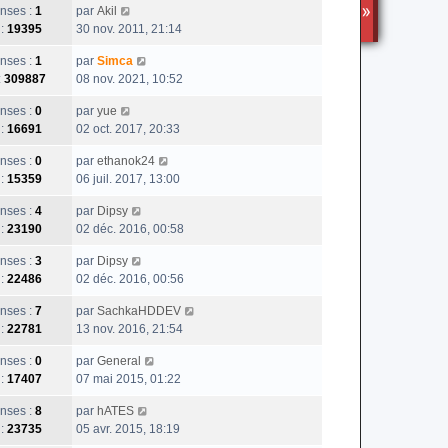
nses :
1
par
Akil
TS3
 :
19395
30 nov. 2011, 21:14
nses :
1
par
Simca
:
309887
08 nov. 2021, 10:52
nses :
0
par
yue
 :
16691
02 oct. 2017, 20:33
nses :
0
par
ethanok24
 :
15359
06 juil. 2017, 13:00
nses :
4
par
Dipsy
 :
23190
02 déc. 2016, 00:58
nses :
3
par
Dipsy
 :
22486
02 déc. 2016, 00:56
nses :
7
par
SachkaHDDEV
 :
22781
13 nov. 2016, 21:54
nses :
0
par
General
 :
17407
07 mai 2015, 01:22
nses :
8
par
hATES
 :
23735
05 avr. 2015, 18:19