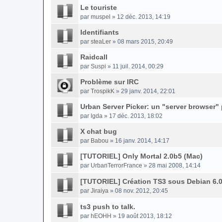
Le touriste
par
muspel
» 12 déc. 2013, 14:19
Identifiants
par
steaLer
» 08 mars 2015, 20:49
Raidcall
par
Suspi
» 11 juil. 2014, 00:29
Problème sur IRC
par
TrospikK
» 29 janv. 2014, 22:01
Urban Server Picker: un "server browser"
par
lgda
» 17 déc. 2013, 18:02
X chat bug
par
Babou
» 16 janv. 2014, 14:17
[TUTORIEL] Only Mortal 2.0b5 (Mac)
par
UrbanTerrorFrance
» 28 mai 2008, 14:14
[TUTORIEL] Création TS3 sous Debian 6.
par
Jiraiya
» 08 nov. 2012, 20:45
ts3 push to talk.
par
hEOHH
» 19 août 2013, 18:12