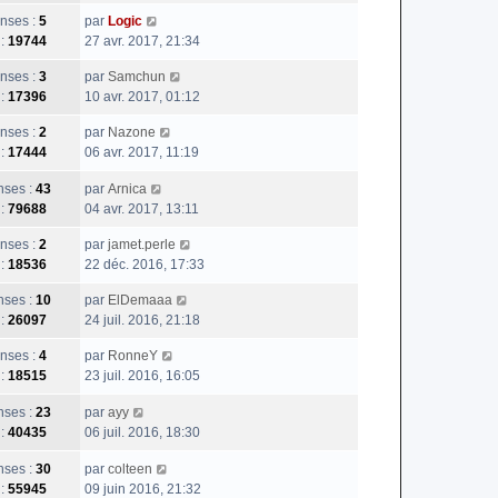
nses :
5
par
Logic
 :
19744
27 avr. 2017, 21:34
nses :
3
par
Samchun
 :
17396
10 avr. 2017, 01:12
nses :
2
par
Nazone
 :
17444
06 avr. 2017, 11:19
ses :
43
par
Arnica
 :
79688
04 avr. 2017, 13:11
nses :
2
par
jamet.perle
 :
18536
22 déc. 2016, 17:33
ses :
10
par
ElDemaaa
 :
26097
24 juil. 2016, 21:18
nses :
4
par
RonneY
 :
18515
23 juil. 2016, 16:05
ses :
23
par
ayy
 :
40435
06 juil. 2016, 18:30
ses :
30
par
colteen
 :
55945
09 juin 2016, 21:32