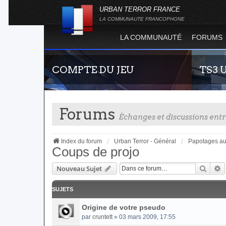
URBAN TERROR FRANCE
LA COMMUNAUTE FRANCOPHONE
LA COMMUNAUTÉ
FORUMS
COMPTE DU JEU
TS3 
Forums
Échanges et discussions en
Index du forum
Urban Terror - Général
Papotages au
Coups de projo
Reche
R
Nouveau Sujet
Guide rapide concernant l'inscription sur le
Envie de 
site officiel du jeu. Créez ainsi votre compte
communau
joueur qui permet d'être authentifié sur les
vous vous 
SUJETS
serveurs de jeu de la 4.2 !
Origine de votre pseudo
par
cruntett
» 03 mars 2009, 17:55