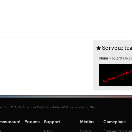
Serveur fra
S
62.210.116.2
None
»
on Loi 1901, déclarée à la Préfecture d’Ille-et-Vilaine, le 9 mars 2012
ommunauté
Forums
Support
Médias
Gameplace
é
F.A.Q.
Vidéos
Équipes français