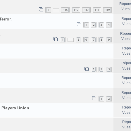
Répons
Vues 
1
115
116
117
118
119
…
error.
Répon
Vues
1
2
3
4
.
Répon
Vues 
1
5
6
7
8
9
…
Répo
Vues
Répon
Vues
1
2
3
Répon
Vues
Répon
Vues
1
2
Répo
 Players Union
Vues
Répo
Vues