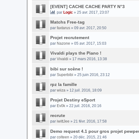
[EVENT] CACHE CACHE PARTY N°3
par
Logic
» 25 avr. 2017, 23:07
Matchs Free-tag
par
faxtarus
» 09 avr. 2017, 20:50
Projet recrutement
par
Nazone
» 05 avr. 2017, 15:03
Vivaldi plays the Piano !
par
Vivaldi
» 17 mars 2016, 13:38
bibi sur scène !
par
Superbibi
» 25 juin 2016, 23:12
rpz la famille
par
wiiza
» 12 juil. 2016, 18:09
Projet Destiny eSport
par
Ev0k
» 22 juil. 2016, 20:16
recrute
par
iwittJee
» 21 févr. 2016, 17:58
Demo request 4.1 pour gros projet pewpe
par
colteen
» 20 déc. 2015, 21:46