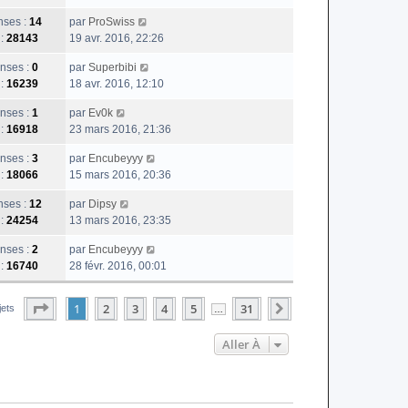
ses :
14
par
ProSwiss
 :
28143
19 avr. 2016, 22:26
nses :
0
par
Superbibi
 :
16239
18 avr. 2016, 12:10
nses :
1
par
Ev0k
 :
16918
23 mars 2016, 21:36
nses :
3
par
Encubeyyy
 :
18066
15 mars 2016, 20:36
ses :
12
par
Dipsy
 :
24254
13 mars 2016, 23:35
nses :
2
par
Encubeyyy
 :
16740
28 févr. 2016, 00:01
Page
1
Sur
31
1
2
3
4
5
31
Suivante
jets
…
Aller À