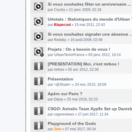
Si vous souhaitez fêter un anniversaire ...
par
Cluchy
» 21 janv. 2009, 02:18
Urtstats : Statistiques du monde d'Urban T
par
Blapecool
» 15 mai 2011, 22:42
Si vous souhaitez signaler une absence ..
par
Redsky.
» 16 août 2008, 02:48
Projets : On a besoin de vous !
par
UrbanTerrorFrance
» 05 janv. 2012, 18:14
[PRESENTATION] Moi, c'est mrboo !
par
mrboo
» 05 avr. 2012, 22:36
Présentation
par
+@Shark+
» 20 nov. 2015, 18:09
Apéro sur Paris ?
par
Dipsy
» 25 mai 2016, 02:23
CSGO: Astralis Team Xyp9x Set up Danish
par
csgoreviews
» 27 juin 2017, 11:34
Playground of the Gods
par
Zmb
» 07 mai 2017, 00:34