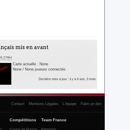
nçais mis en avant
36:27964
Carte actuelle : None
None / None joueurs connectés
Dernière mise à jour : il y a 6 ans, 3 mois
Contact
Mentions Légales
L'équipe
Faire un don
Compétitions
Team France
es
Coupe de France
Palmares