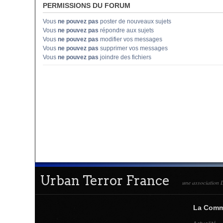
PERMISSIONS DU FORUM
Vous
ne pouvez pas
poster de nouveaux sujets
Vous
ne pouvez pas
répondre aux sujets
Vous
ne pouvez pas
modifier vos messages
Vous
ne pouvez pas
supprimer vos messages
Vous
ne pouvez pas
joindre des fichiers
Urban Terror France
une association L
La Com