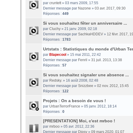
par
cruntett
» 03 mars 2009, 17:55
Dernier message par
Nazone
»
03 avr. 2017, 09:30
Réponses :
449
Si vous souhaitez fêter un anniversaire ...
par
Cluchy
» 21 janv. 2009, 02:18
Dernier message par
SachkaHDDEV
»
12 févr. 2017, 1
Réponses :
1783
Urtstats : Statistiques du monde d'Urban Ter
par
Blapecool
» 15 mai 2011, 22:42
Dernier message par
Fenril
»
31 juil. 2013, 13:38
Réponses :
57
Si vous souhaitez signaler une absence ...
par
Redsky.
» 16 août 2008, 02:48
Dernier message par
Snizzbee
»
02 nov. 2012, 15:45
Réponses :
122
Projets : On a besoin de vous !
par
UrbanTerrorFrance
» 05 janv. 2012, 18:14
Réponses :
0
[PRESENTATION] Moi, c'est mrboo !
par
mrboo
» 05 avr. 2012, 22:36
Dernier message par
Dipsy
»
09 mars 2020, 01:07