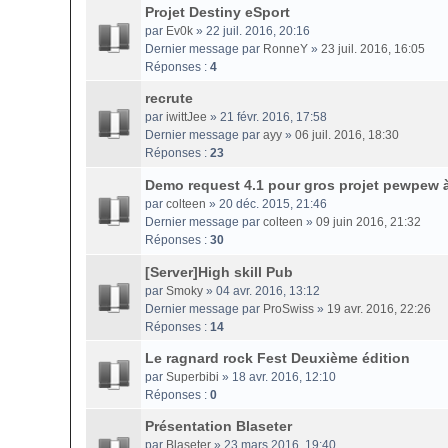
Projet Destiny eSport
par
Ev0k
» 22 juil. 2016, 20:16
Dernier message par
RonneY
»
23 juil. 2016, 16:05
Réponses :
4
recrute
par
iwittJee
» 21 févr. 2016, 17:58
Dernier message par
ayy
»
06 juil. 2016, 18:30
Réponses :
23
Demo request 4.1 pour gros projet pewpew à
par
colteen
» 20 déc. 2015, 21:46
Dernier message par
colteen
»
09 juin 2016, 21:32
Réponses :
30
[Server]High skill Pub
par
Smoky
» 04 avr. 2016, 13:12
Dernier message par
ProSwiss
»
19 avr. 2016, 22:26
Réponses :
14
Le ragnard rock Fest Deuxième édition
par
Superbibi
» 18 avr. 2016, 12:10
Réponses :
0
Présentation Blaseter
par
Blaseter
» 23 mars 2016, 19:40