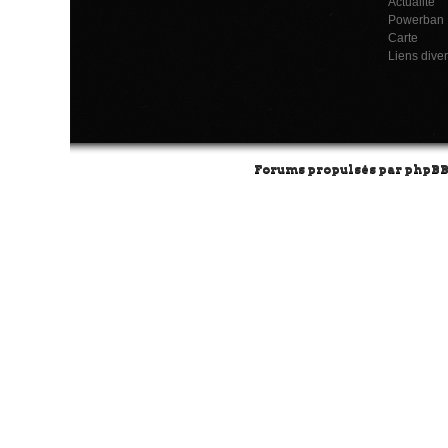
Actualité
Powerban
Carte
Liens dive
Forums propulsés par
phpB