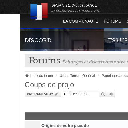
URBAN TERROR FRANCE
LA COMMUNAUTE FRANCOPHONE
LA COMMUNAUTÉ
FORUMS
DISCORD
TS3 U
Forums
Échanges et discussions entr
Index du forum
Urban Terror - Général
Papotages autou
Coups de projo
Rechercher
Recherc
Nouveau Sujet
Rejoignez-nous sur le discord Urban Terror
Envie de par
France !
communauté 
vous vous se
Origine de votre pseudo