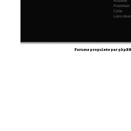
Actualité
Powerban
Carte
Liens dive
Forums propulsés par
phpB