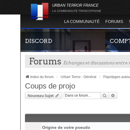
URBAN TERROR FRANCE
LA COMMUNAUTE FRANCOPHONE
LA COMMUNAUTÉ
FORUMS
DISCORD
COMPT
Forums
Échanges et discussions entr
Index du forum
Urban Terror - Général
Papotages autou
Coups de projo
Rechercher
Recherc
Nouveau Sujet
Rejoignez-nous sur le discord Urban Terror
Guide rapide
France !
site officie
joueur qui p
serveurs de j
Origine de votre pseudo