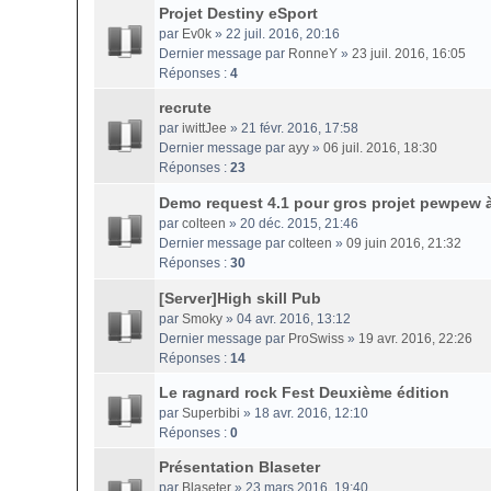
Projet Destiny eSport
par
Ev0k
» 22 juil. 2016, 20:16
Dernier message par
RonneY
»
23 juil. 2016, 16:05
Réponses :
4
recrute
par
iwittJee
» 21 févr. 2016, 17:58
Dernier message par
ayy
»
06 juil. 2016, 18:30
Réponses :
23
Demo request 4.1 pour gros projet pewpew à
par
colteen
» 20 déc. 2015, 21:46
Dernier message par
colteen
»
09 juin 2016, 21:32
Réponses :
30
[Server]High skill Pub
par
Smoky
» 04 avr. 2016, 13:12
Dernier message par
ProSwiss
»
19 avr. 2016, 22:26
Réponses :
14
Le ragnard rock Fest Deuxième édition
par
Superbibi
» 18 avr. 2016, 12:10
Réponses :
0
Présentation Blaseter
par
Blaseter
» 23 mars 2016, 19:40