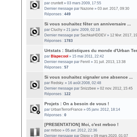
par
cruntett
» 03 mars 2009, 17:55
Dernier message par
Nazone
»
03 avr. 2017, 09:30
Réponses :
449
Si vous souhaitez fêter un anniversaire ...
par
Cluchy
» 21 janv. 2009, 02:18
Dernier message par
SachkaHDDEV
»
12 févr. 2017, 1
Réponses :
1783
Urtstats : Statistiques du monde d'Urban Ter
par
Blapecool
» 15 mai 2011, 22:42
Dernier message par
Fenril
»
31 juil. 2013, 13:38
Réponses :
57
Si vous souhaitez signaler une absence ...
par
Redsky.
» 16 août 2008, 02:48
Dernier message par
Snizzbee
»
02 nov. 2012, 15:45
Réponses :
122
Projets : On a besoin de vous !
par
UrbanTerrorFrance
» 05 janv. 2012, 18:14
Réponses :
0
[PRESENTATION] Moi, c'est mrboo !
par
mrboo
» 05 avr. 2012, 22:36
Dernier message par
Dipsy
»
09 mars 2020, 01:07