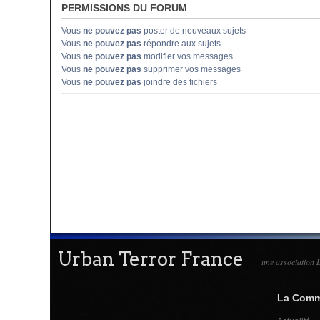
PERMISSIONS DU FORUM
Vous
ne pouvez pas
poster de nouveaux sujets
Vous
ne pouvez pas
répondre aux sujets
Vous
ne pouvez pas
modifier vos messages
Vous
ne pouvez pas
supprimer vos messages
Vous
ne pouvez pas
joindre des fichiers
Urban Terror France
une association L
La Com