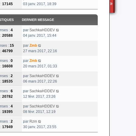
 :
17145
03 janv. 2017, 18:39
TS3
STIQUES
DERNIER MESSAGE
nses :
4
par
SachkaHDDEV
 :
20588
04 janv. 2017, 15:44
ses :
15
par
Zmb
 :
46799
27 mars 2017, 22:16
nses :
0
par
Zmb
 :
16608
20 mars 2017, 01:33
nses :
2
par
SachkaHDDEV
 :
18535
06 mars 2017, 22:26
nses :
6
par
SachkaHDDEV
 :
20782
12 févr. 2017, 23:26
nses :
4
par
SachkaHDDEV
 :
19395
08 févr. 2017, 12:19
nses :
2
par
Rzm
 :
17949
30 janv. 2017, 23:55