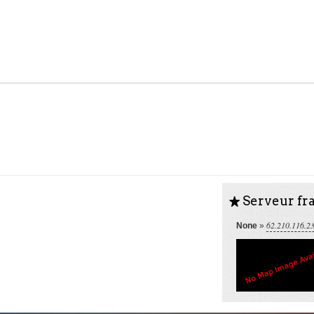
Serveur fra
S
62.210.116.2
None
»