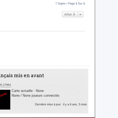
7 Sujets • Page
1
Sur
1
Aller À
nçais mis en avant
36:27964
Carte actuelle : None
None / None joueurs connectés
Dernière mise à jour : il y a 6 ans, 3 mois