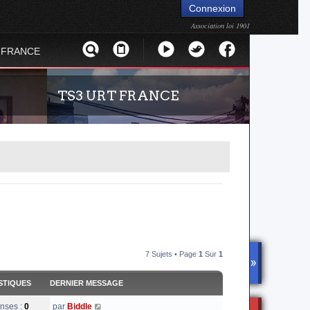
Connexion
Association loi 1901
 FRANCE
TS3 URT FRANCE
an Terror
Envie de parler avec les autres membres de la
communauté ? Alors venez vous connecter,
7 Sujets • Page
1
Sur
1
vous vous sentirez moins seul !
DISCOR
D
STIQUES
DERNIER MESSAGE
nses :
0
par
Biddle