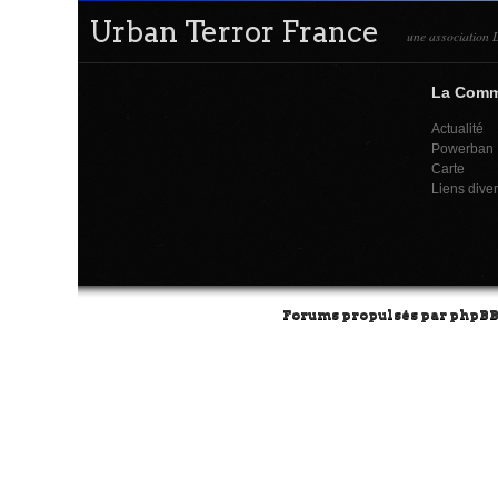
Urban Terror France
une association L
La Com
Actualité
Powerban
Carte
Liens dive
Forums propulsés par
phpB