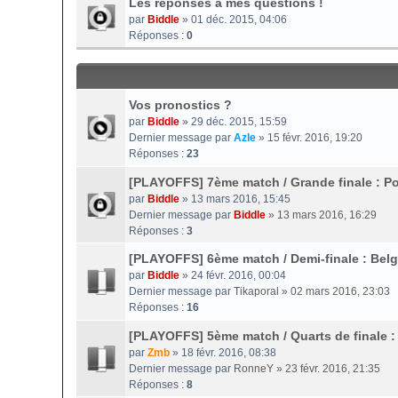
Les réponses à mes questions !
par
Biddle
» 01 déc. 2015, 04:06
Réponses :
0
Vos pronostics ?
par
Biddle
» 29 déc. 2015, 15:59
Dernier message par
Azle
»
15 févr. 2016, 19:20
Réponses :
23
[PLAYOFFS] 7ème match / Grande finale : P
par
Biddle
» 13 mars 2016, 15:45
Dernier message par
Biddle
»
13 mars 2016, 16:29
Réponses :
3
[PLAYOFFS] 6ème match / Demi-finale : Bel
par
Biddle
» 24 févr. 2016, 00:04
Dernier message par
Tikaporal
»
02 mars 2016, 23:03
Réponses :
16
[PLAYOFFS] 5ème match / Quarts de finale :
par
Zmb
» 18 févr. 2016, 08:38
Dernier message par
RonneY
»
23 févr. 2016, 21:35
Réponses :
8