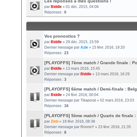
Les réponses à mes questions !
par
Biddle
» 01 déc. 2015, 04:06
Réponses :
0
Vos pronostics ?
par
Biddle
» 29 déc. 2015, 15:59
Dernier message par
Azle
»
15 févr. 2016, 19:20
Réponses :
23
[PLAYOFFS] 7ème match / Grande finale : P
par
Biddle
» 13 mars 2016, 15:45
Dernier message par
Biddle
»
13 mars 2016, 16:29
Réponses :
3
[PLAYOFFS] 6ème match / Demi-finale : Bel
par
Biddle
» 24 févr. 2016, 00:04
Dernier message par
Tikaporal
»
02 mars 2016, 23:03
Réponses :
16
[PLAYOFFS] 5ème match / Quarts de finale :
par
Zmb
» 18 févr. 2016, 08:38
Dernier message par
RonneY
»
23 févr. 2016, 21:35
Réponses :
8