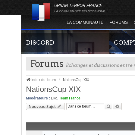
URBAN TERROR FRANCE
LA COMMUNAUTE FRANCOPHONE
LA COMMUNAUTÉ
FORUMS
DISCORD
COMPT
Forums
Échanges et discussions entr
Index du forum
NationsCup XIX
NationsCup XIX
Modérateurs :
Eko
,
Team France
Rejoignez-nous sur le discord Urban Terror
Guide rapide
Rechercher
Recherc
Nouveau Sujet
France !
site officie
joueur qui p
serveurs de j