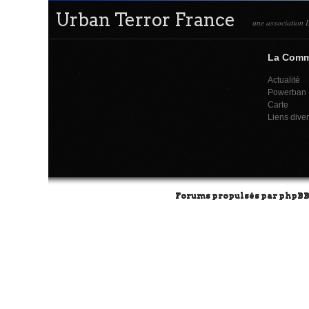
Urban Terror France
une association L
La Com
Actualité
Powerban
Carte
Liens dive
Forums propulsés par
phpB